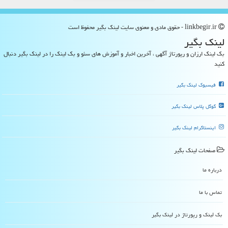
linkbegir.ir - حقوق مادی و معنوی سایت لینك بگیر محفوظ است
لینك بگیر
بک لینک ارزان و رپورتاژ آگهی ، آخرین اخبار و آموزش های سئو و بک لینک را در لینک بگیر دنبال
کنید
فیسبوک لینک بگیر
گوگل پلاس لینک بگیر
اینستاگرام لینک بگیر
صفحات لینك بگیر
درباره ما
تماس با ما
بک لینک و رپورتاژ در لینك بگیر