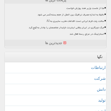
پربحث ترین ها
متا از نخست وزیر هند پوزش خواست
دقیقا به اندازه مصرف ترافیک بین الملل از حجم بسته کسر می شود
ساخت پلت فرم ایرانی تست اقدامات مخرب سایبری به AI
مرگ دورکاری در ایران وقتی اینترنت ناپایدار متخصصان را وادار به کوچ کرد
استارلینک در عراق رسما فعال شد
جدیدترین ها
تگها
ارتباطات
شركت
دانش
تولید