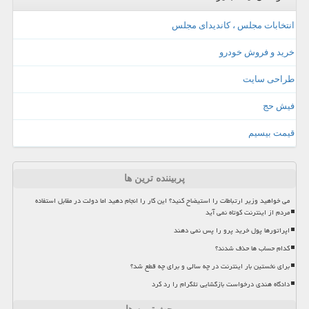
انتخابات مجلس ، کاندیدای مجلس
خرید و فروش خودرو
طراحی سایت
فیش حج
قیمت بیسیم
پربیننده ترین ها
می خواهید وزیر ارتباطات را استیضاح کنید؟ این کار را انجام دهید اما دولت در مقابل استفاده
مردم از اینترنت کوتاه نمی آید
اپراتورها پول خرید پرو را پس نمی دهند
کدام حساب ها حذف شدند؟
برای نخستین بار اینترنت در چه سالی و برای چه قطع شد؟
دادگاه هندی درخواست بازگشایی تلگرام را رد کرد