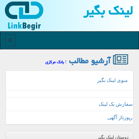
لینك بگیر
منو
آرشیو مطالب
: بانك مركزی
منوی لینک بگیر
سفارش بک لینک
رپورتاژ آگهی
دوستان لینک بگیر