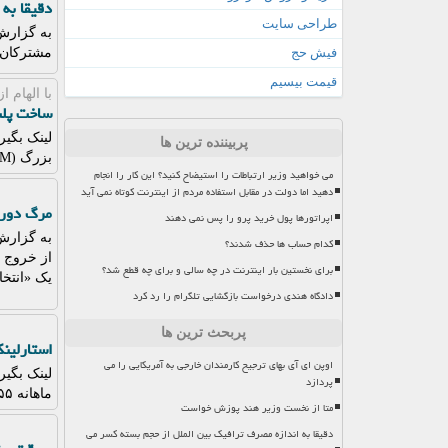
دقیقا به
طراحی سایت
به گزارش 
فیش حج
مشترکان 
قیمت بیسیم
با الهام 
ساخت پلت
لینک بگیر
پربیننده ترین ها
بزرگ (LLM) شدند.
می خواهید وزیر ارتباطات را استیضاح کنید؟ این کار را انجام
دهید اما دولت در مقابل استفاده مردم از اینترنت کوتاه نمی آید
مرگ دورکا
اپراتورها پول خرید پرو را پس نمی دهند
به گزارش 
کدام حساب ها حذف شدند؟
برای نخستین بار اینترنت در چه سالی و برای چه قطع شد؟
یک «انتخ
دادگاه هندی درخواست بازگشایی تلگرام را رد کرد
پربحث ترین ها
استارلین
اوپن ای آی بهای ترجیح کارمندان خارجی به آمریکایی را می
پردازد
ماهانه ۵۵ دلار تمام می شود.
متا از نخست وزیر هند پوزش خواست
دقیقا به اندازه مصرف ترافیک بین الملل از حجم بسته کسر می