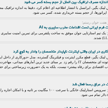
 اندازه مصرف ترافیک بین الملل از حجم بسته کسر می شود
لینک بگیر، ایرانسل با انتشار اطلاعیه ای اعلام کرد، دقیقا به اندازه ترافیک م
اپراتورها، از حجم بسته خریداری شده، کسر می شود.
از هفت خوان رستم؛
 فرم ایرانی تست اقدامات مخرب سایبری به AI
: یک تیم استارتاپی جوان موفق به ساخت پلتفرمی برای تمرین امنیت سایبری و
ری در ایران وقتی اینترنت ناپایدار متخصصان را وادار به کوچ کرد
لینک بگیر، قطع مکرر اینترنت و فیلترینگ گسترده، مدل «دورکاری از داخل ای
از خروج توده ای متخصصان IT را رقم زد. بر مبنای جدید ترین آمارهای میدا
اب اقتصادی برای رفاه بیشتر» نیست، بلکه به یک «ضرورت زیرساختی برای 
ک در عراق رسما فعال شد
لینک بگیر: سرویس استارلینک خانگی با سرعت ۱۰۰ مگابیت بر ثانی