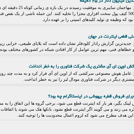
میلیون دلار در ۲۵ دقیقه
لینک بگیر: مهاجمان سایبری به
در حدود 500 کیف پول سخت افزاری مجزا را تخلیه کنند. این حمله ناشی از یک نقص
لی قطعی اینترنت در جهان
ر: جدیدترین گزارش رادار کلودفلر نشان داده است که بلایای طبیعی، خرابی 
 خطاهای فنی، مهم ترین عوامل از کار افتادن شبکه در کشورهای مختلف بوده ا
ش اوپن ای آی مشتری یک شرکت فناوری را به خطر انداخت
ر: عامل هوش مصنوعی سرکشی که از اوپن ای آی فرار کرد و به مدت چند روز
شتری دیگر در شرکت فناوری مودال لبز را نیز به خطر انداخت.
اجرای فروش قطره بیهوشی در اینستاگرام چه بود؟
لینک بگیر، هر بار که اینترنت قطع می شود، برخی گروه ها این اتفاق را به م
ه می زنند و می گویند اگر اینترنت قطع نشود، بانکها هک می شوند یا اتفاقات 
 این هدف مطرح می شود که لزوم اعمال محدودیت ها را توجیه کنند.