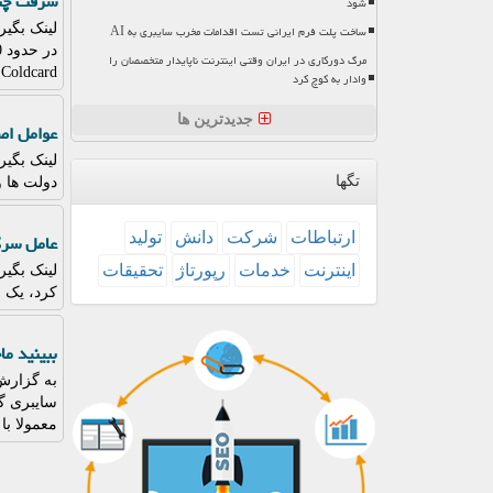
سرقت چندین 
شود
ساخت پلت فرم ایرانی تست اقدامات مخرب سایبری به AI
مرگ دورکاری در ایران وقتی اینترنت ناپایدار متخصصان را
Coldcard بود که وظیفه ی تولید کلیدهای امنیتی را بر عهده دارد.
وادار به کوچ کرد
جدیدترین ها
عوامل اص
لینک بگی
تگها
دولت ها و
ارتباطات
شركت
دانش
تولید
عامل سرک
اینترنت
خدمات
رپورتاژ
تحقیقات
لینک بگی
کرد، یک م
ببینید م
به گزارش 
سایبری گر
معمولا با