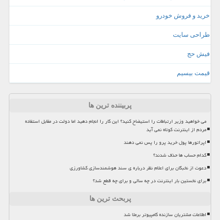
خرید و فروش خودرو
طراحی سایت
فیش حج
قیمت بیسیم
پربیننده ترین ها
می خواهید وزیر ارتباطات را استیضاح کنید؟ این کار را انجام دهید اما دولت در مقابل استفاده
مردم از اینترنت کوتاه نمی آید
اپراتورها پول خرید پرو را پس نمی دهند
کدام حساب ها حذف شدند؟
دعوت از نخبگان برای اعلام نظر درباره ی سند هوشمندسازی کشاورزی
برای نخستین بار اینترنت در چه سالی و برای چه قطع شد؟
پربحث ترین ها
اطلاعات مشتریان سازنده کامپیوتر برملا شد