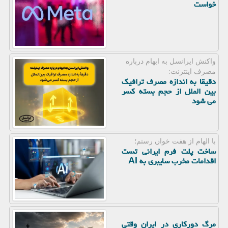
خواست
واكنش ایرانسل به ابهام درباره
مصرف اینترنت:
دقیقا به اندازه مصرف ترافیک
بین الملل از حجم بسته کسر
می شود
با الهام از هفت خوان رستم؛
ساخت پلت فرم ایرانی تست
اقدامات مخرب سایبری به AI
مرگ دورکاری در ایران وقتی