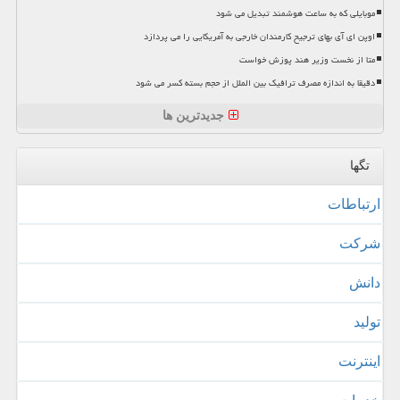
موبایلی که به ساعت هوشمند تبدیل می شود
اوپن ای آی بهای ترجیح کارمندان خارجی به آمریکایی را می پردازد
متا از نخست وزیر هند پوزش خواست
دقیقا به اندازه مصرف ترافیک بین الملل از حجم بسته کسر می شود
جدیدترین ها
تگها
ارتباطات
شركت
دانش
تولید
اینترنت