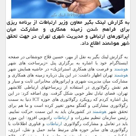
به گزارش لینك بگیر معاون وزیر ارتباطات از برنامه ریزی
برای فراهم شدن زمینه همكاری و مشاركت میان
اپراتورهای ارتباطی و مدیریت شهری تهران در جهت تحقق
شهر هوشمند اطلاع داد.
به گزارش لینك بگیر به نقل از مهر، حسین فلاح جوشقانی در صفحه
اینستاگرام خود با اشاره به برگزاری پنل «زیرساخت های شهر
هوشمند
و فرصت های همكاری استراتژیك» در حاشیه همایش شهر
هوشمند
تهران اظهار داشت: در این پنل درباره زمینه های همكاری و
مشاركت میان مدیریت شهری و اپراتورهای مخابراتی ثابت و سیار و
هم نقش رگولاتوری در استفاده از زیرساختهای ارتباطی كلانشهر
تهران، فضای تبادل نظر خوبی شكل گرفت. وی اضافه كرد: در این
پنل اشاره كردم كه رویكرد رگولاتوری های حوزه ICT دنیا به سمت
رگولاتوری مشاركتی و گفتگو محور تغییر كرده است و ما هم برای
تحقق شهر
هوشمند
در كشورمان باید به این سمت حركت نماییم.
رئیس سازمان تنظیم مقررات و
ارتباطات
رادیویی افزود: این مورد
باید در تعامل و مشاركت رگولاتوری
ارتباطات
و فناوری اطلاعات با
رگولاتوری های سایر حوزه های مرتبط مانند حمل و نقل، انرژی،
بانكداری و... و هم مدیران شهری جامه عمل به تن كند. فلاح