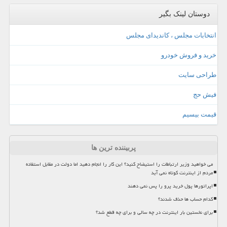
دوستان لینک بگیر
انتخابات مجلس ، کاندیدای مجلس
خرید و فروش خودرو
طراحی سایت
فیش حج
قیمت بیسیم
پربیننده ترین ها
می خواهید وزیر ارتباطات را استیضاح کنید؟ این کار را انجام دهید اما دولت در مقابل استفاده
مردم از اینترنت کوتاه نمی آید
اپراتورها پول خرید پرو را پس نمی دهند
کدام حساب ها حذف شدند؟
برای نخستین بار اینترنت در چه سالی و برای چه قطع شد؟