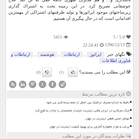
جوشقانی تصریح كرد: در این زمینه بحث به اشتراك گذاری
زیرساختهای موجود اپراتورها و تولید ظرفیتهای اشتراكی از مهمترین
اقداماتی است كه در حال پیگیری آن هستیم.
5411
/ 5
5.0
1396/12/13
22:24:41
تگهای خبر:
اپراتور
,
ارتباطات
,
هوشمند
,
ارتباطات و
فناوری اطلاعات
این مطلب را می پسندید؟
(0)
(1)
X
تازه ترین مطالب مرتبط
دقیقا به اندازه مصرف ترافیک بین الملل از حجم بسته کسر می شود
مرگ دورکاری در ایران وقتی اینترنت ناپایدار متخصصان را وادار به کوچ کرد
عوامل اصلی قطعی اینترنت در جهان
پرتاب ۵ هزار ماهواره آمازون برای بهبود کیفیت اینترنت در جهان
نظرات بینندگان در مورد این مطلب