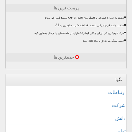
پربحث ترین ها
دقیقا به اندازه مصرف ترافیک بین الملل از حجم بسته کسر می شود
ساخت پلت فرم ایرانی تست اقدامات مخرب سایبری به AI
مرگ دورکاری در ایران وقتی اینترنت ناپایدار متخصصان را وادار به کوچ کرد
استارلینک در عراق رسما فعال شد
جدیدترین ها
تگها
ارتباطات
شركت
دانش
تولید