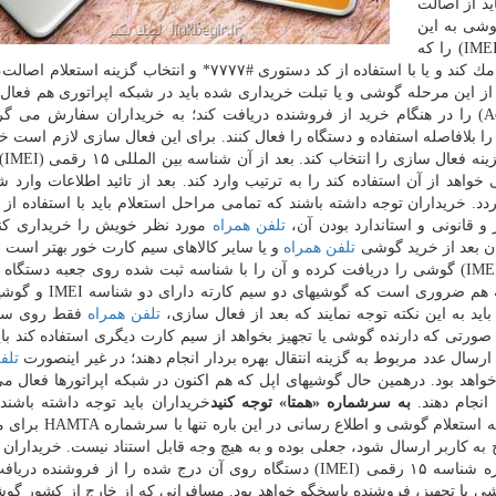
ید از اصالت
وشی به این
صورت است كه خریدار باید در ابتدا شناسه ۱۵ رقمی (IMEI) را كه
روی جعبه دستگاه قابل مشاهده است، به شماره ۷۷۷۷ پیامك كند و یا با استفاده از كد دستوری #۷۷۷۷* و انتخاب گ
ز این مرحله گوشی و یا تبلت خریداری شده باید در شبكه اپراتوری هم فعال
برای این كار خریدار باید كد فعال سازی (Activation Code) را در هنگام خرید از فروشنده دریافت كند؛ به خریداران سفارش 
 بلافاصله استفاده و دستگاه را فعال كنند. برای این فعال سازی لازم است خر
دستوری #۷
د از آن استفاده كند را به ترتیب وارد كند. بعد از تائید اطلاعات وارد شد
 خریداران توجه داشته باشند كه تمامی مراحل استعلام باید با استفاده از
 قانونی و استاندارد بودن آن،
تلفن همراه
مورد نظر خویش را خریداری كن
ن بعد از خرید گوشی
تلفن همراه
و یا سایر كالاهای سیم كارت خور بهتر است ب
گیری كد دستوری #۰۶#*، شناسه بین المللی ۱۵ رقمی (IMEI) گوشی را دریافت كرده و آن را با شناسه ثبت شده روی جعبه د
دهند و از یكسان بودن آن مطمئن شوند. توجه به این نكته هم ضرو
تلفن همراه
فقط روی سی
ورتی كه دارنده گوشی یا تجهیز بخواهد از سیم كارت دیگری استفاده كند باید
تلف
 مدت ۳۰ روز قابل استفاده خواهد بود. درهمین حال گوشیهای اپل كه هم اكنون در شبكه اپراتورها فعال
انجام دهند.
به سرشماره «همتا» توجه كنید
خریداران باید توجه داشته باشند
رجیستری هیچ هزینه ای ندارد و تمامی پیامك های مربوط به است
ه كاربر ارسال شود، جعلی بوده و به هیچ وجه قابل استناد نیست. خریداران ح
از خرید دستگاه، فاكتور رسمی با مهر فروشگاه كه شماره شناسه ۱۵ رقمی (IMEI) دستگاه روی آن درج شده را از فروش
ی یا تجهیز، فروشنده پاسخگو خواهد بود. مسافرانی كه از خارج از كشور گ