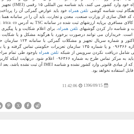
یا تجهیز دارای سیم كارت خریداری نموده و به همراه خود وارد كش
 هنگام ثبت شناسه گوشی
تلفن همراه
خود باید عوارض گمركی آن را پرداخت
فت كد فعال سازی از وزارت صنعت، معدن و تجارت، باید آن را در سامانه همتا 
بت و شناسه دار كردن گوشیهای
تلفن همراه
، برای اعلام شكایت و یا پیگیری
 ۱۲۴ و مركز تماس ۰۹۶۳۶۶ اعلام شده است. خریداران می توانند درصورت برخورد با هرگونه مشكل و یا شكای
استعلام، انتقال مالكیت، هزینه، فعال سازی، جعل در فاكتور و شماره سریال 
تولیدكنندگان و مصرف كنندگان، مركز تماس طرح با شماره ۰۹۶۳۶۶ و یا شماره ۱۳۵ سازمان تعزیرات حكومتی تماس گر
فنی شامل دریافت نكردن سرویس از شبكه
تلفن همراه
باوجود طی تمام مراح
 شماره ۰۹۶۳۶۶ اعلام شود. درنهایت اینكه كاربران
توجه داشته باشند كه گوشی یا تبلت سیم كارت خور كه از مبادی قانونی وارد كشور نشده و شناسه IMEI
ابل استفاده نخواهد بود.
1396/09/15
11:42:06
X