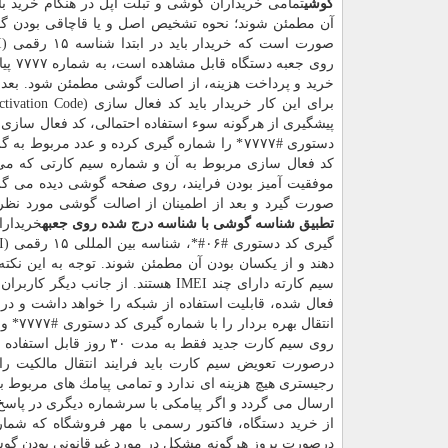
گوشی
تمامی خریداران گوشی و تبلت اپل در هنگام خرید با
آن مطمئن شوند؛ نحوه تشخیص اصل و یا قاچاقی بودن گ
خرید و پرداخت هزینه، از اصالت گوشی مطمئن شود. بعد ا
پیشگیری از هرگونه سوء استفاده احتمالی، كد فعال سازی را
كد فعال سازی مربوط به آن و شماره سیم كارتی كه می خواه
موفقیت آمیز بودن فرایند، روی صفحه گوشی دیده می گردد.
صورت گیرد و بعد از اطمینان از اصالت گوشی مورد نظر و
تطبیق شناسه گوشی با شناسه درج شده روی جعبه
خریدارا
سیم كارته دارای چند IMEI هستند. از جانب دیگر كاربران باید به این نكته توجه نمایند كه بعد از فعال سازی،
فعال شده، قابلیت استفاده از شبكه را خواهد داشت و در ص
انتقال بهره بردار را با شماره گیری كد دستوری #۷۷۷۷* و ارسال عدد مربوط به گزینه انتقال بهره بردار انجام دهند؛ در غیر اینصورت
روی سیم كارت جدید فقط به
درصورت تعویض سیم كارت باید فرایند انتقال مالكیت را 
ارسال می گردد و اگر پیامكی با سرشماره دیگری در پاسخ ب
درصورت بروز هرگونه مشكل در مورد غیرقانونی بودن گوش