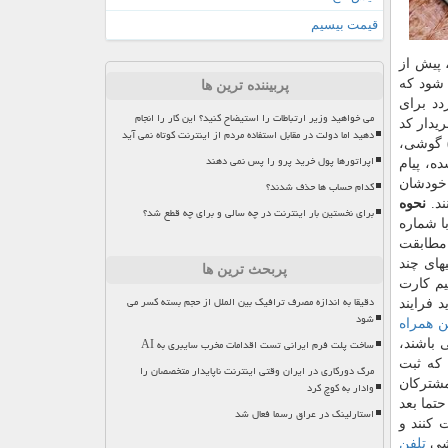
قیمت بیسیم
زینه استعلام اصالت، پیش از
 شود كه
پربیننده ترین ها
می گردد برای
می خواهید وزیر ارتباطات را استیضاح کنید؟ این کار را انجام
یدار كد
دهید اما دولت در مقابل استفاده مردم از اینترنت کوتاه نمی آید
۷۷۷* را شماره گیری كرده و عدد مربوط به گزینه فعال سازی را انتخاب كند. بعد از آن شناسه بین المللی ۱۵ رقمی (IMEI) گوشی،
اپراتورها پول خرید پرو را پس نمی دهند
ه، پیام
 خودشان
کدام حساب ها حذف شدند؟
ند.
نحوه
برای نخستین بار اینترنت در چه سالی و برای چه قطع شد؟
ا شماره
ستگاه مطابقت
ری است كه گوشیهای دو سیم كارته دارای دو شناسه IMEI و گوشیهای چند
پربحث ترین ها
م كارت
دقیقا به اندازه مصرف ترافیک بین الملل از حجم بسته کسر می
 فرایند
شود
ن همراه
ساخت پلت فرم ایرانی تست اقدامات مخرب سایبری به AI
 می باشند،
 كه ثبت
مرگ دورکاری در ایران وقتی اینترنت ناپایدار متخصصان را
علام گوشی و اطلاع رسانی در این باره تنها با سرشماره HAMTA برای مشتركان
وادار به کوچ کرد
تما بعد
استارلینک در عراق رسما فعال شد
نده دریافت كنند و
وشی
تلفن