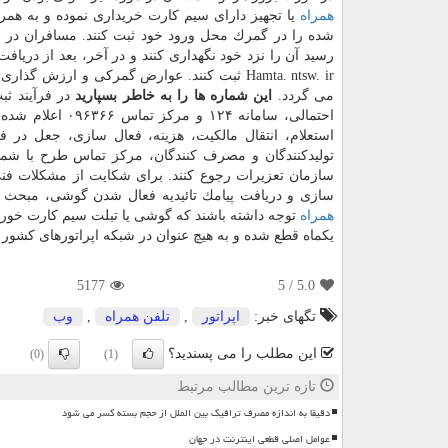
همراه
شده را در گمرك محل ورود خود ثبت كنند. مسافران در
رسید آن را نزد خود نگهداری كنند و در آخر، بعد از دریا
می گردد.
این شماره ها را به خاطر بسپارید
در فرآیند ث
احتمالی، سامانه
سازمان تعزیرات رجوع كنند. برای شكایت از مشكلات 
سازی و دریافت پیامك تائیدیه فعال شدن گوشی، مبحث باید به مركز تماس طرح به
همراه
یكماه قطع شده و به هیچ عنوان در شبكه اپراتورهای كشور ق
5177
/ 5
5.0
تگهای خبر:
اپراتور
,
تلفن همراه
,
وب
این مطلب را می پسندید؟
(0)
(1)
تازه ترین مطالب مرتبط
دقیقا به اندازه مصرف ترافیک بین الملل از حجم بسته کسر می شود
عوامل اصلی قطعی اینترنت در جهان