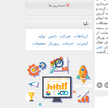
ور می كنند، باید شناسه بین المللی ۱۵ رقمی (IMEI) تجهیز خریداری
جدیدترین ها
 كرده و
به آدرس
Hamta. ntsw. ir ثبت كنند. عوارض گمركی و ارزش گذاری كالای مسافری برپایه ارزشهای ثبت شده در سامانه TSC به آدرس tsc. irica. co انجام
 مشكلات
تگها
ت در زمینه
تجهیز و مشكلات گمركی با سامانه ۱۲۴ سازمان حمایت از
ارتباطات
شركت
دانش
تولید
فته و یا به پورتال
ل فعال
اینترنت
خدمات
رپورتاژ
تحقیقات
تلفن
 آن ثبت نشده باشد، بعد از گذشت