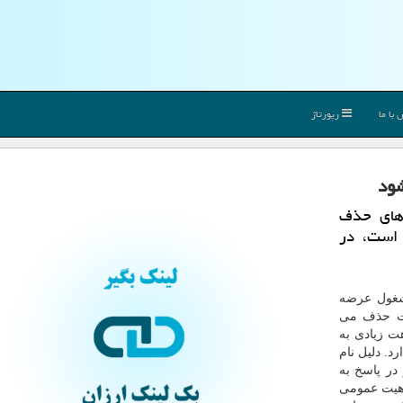
با ما
رپورتاژ
شود
های حذف
توری است، در
مشغول عرضه
ام هایی است که بعد از ۲۴ ساعت حذف می
 نام دارد و شباهت زیادی به
. دلیل نام
ر پاسخ به
ماهیت عمومی