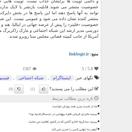
و دائمی توییت ها برایشان جذاب نیست. توییت هایی 
خصوصیت منتشر می شوند قابلیت بازنشر یا لایک ندارند
توانند به آنها پاسخ دهند اما این پاسخ ها در بخش دایر
منتشر کننده نشان داده می شود و عمومی نیست. این شب
خصوصیت «فلیتز» را پیش از عرضه جهانی در ایتالیا، هند
دورسی مدیر ارشد این شبکه اجتماعی و مارک زاکربرگ مدی
آمریکا از جانب کمیته قضائی مجلس سنا روبرو شدند.
منبع:
linkbegir.ir
1567
/ 5
5.0
تگهای خبر:
اینستاگرام
,
شبكه اجتماعی
,
فیسبو
این مطلب را می پسندید؟
(0)
(1)
تازه ترین مطالب مرتبط
متا از نخست وزیر هند پوزش خواست
ببینید ماجرای فروش قطره بیهوشی در اینستاگرام چه بود؟
ببینید سه گروه اخاذی آنلاین که در کشور فعالیت می نمایند
آیفون به تنهایی کسی را مدرن نمی کند