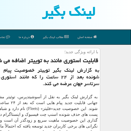
لینك بگیر
صفحه اصلی
مطالب لینك بگیر
درباره ما
تماس 
با ارائه ویژگی جدید؛
قابلیت استوری مانند به توییتر اضافه می 
به گزارش لینك بگیر توییتر خصوصیت پیام 
شونده بعد از ۲۴ ساعت را كه مانند اس
سرتاسر جهان عرضه می كند.
به گزارش لینک بگیر به نقل از آسوشیتدپرس، توئیتر 
جهانی قابلیت جدید پی
شوند. این خصوصیت جدید«فلیتز» (Fleets)
پست های حذف شونده اسنپ چت فیسبوک و اینستاگرام دارد
گذاری این خصوصیت ماهیت سریع و زودگذر آن است و د
نگرانی های برخی کاربران جدید توسعه یافته که احتمالاً 