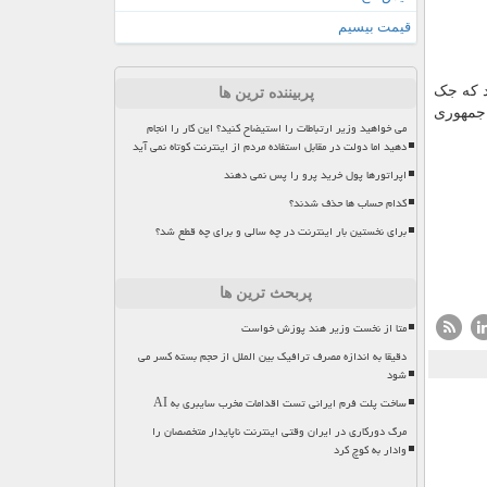
قیمت بیسیم
د که جک
پربیننده ترین ها
 جمهوری
می خواهید وزیر ارتباطات را استیضاح کنید؟ این کار را انجام
دهید اما دولت در مقابل استفاده مردم از اینترنت کوتاه نمی آید
اپراتورها پول خرید پرو را پس نمی دهند
کدام حساب ها حذف شدند؟
برای نخستین بار اینترنت در چه سالی و برای چه قطع شد؟
پربحث ترین ها
متا از نخست وزیر هند پوزش خواست
دقیقا به اندازه مصرف ترافیک بین الملل از حجم بسته کسر می
شود
ساخت پلت فرم ایرانی تست اقدامات مخرب سایبری به AI
مرگ دورکاری در ایران وقتی اینترنت ناپایدار متخصصان را
وادار به کوچ کرد