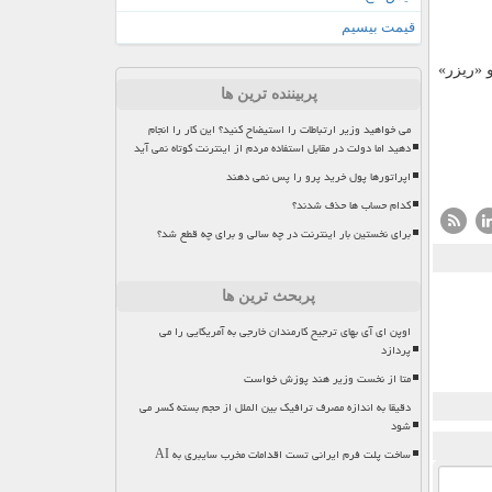
قیمت بیسیم
 و «ریزر»
پربیننده ترین ها
می خواهید وزیر ارتباطات را استیضاح کنید؟ این کار را انجام
دهید اما دولت در مقابل استفاده مردم از اینترنت کوتاه نمی آید
اپراتورها پول خرید پرو را پس نمی دهند
کدام حساب ها حذف شدند؟
برای نخستین بار اینترنت در چه سالی و برای چه قطع شد؟
پربحث ترین ها
اوپن ای آی بهای ترجیح کارمندان خارجی به آمریکایی را می
پردازد
متا از نخست وزیر هند پوزش خواست
دقیقا به اندازه مصرف ترافیک بین الملل از حجم بسته کسر می
شود
ساخت پلت فرم ایرانی تست اقدامات مخرب سایبری به AI