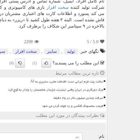
نام کامل افراد، ایمیل، شماره تماس و آدرس پستی افرا
شرکت تولید کننده
سخت افزار
بازی های کامپیوتری و کام
می کند پسورد و اطلاعات کارت های اعتباری مشتریان د
فاش نشده است. البته ۳ هفته طول کشید 
بالاخره در ۹ سپتامبر این شکاف را برطرف کرد.
2208
/ 5
5.0
تگهای خبر:
تولید
,
سایبر
,
سخت افزار
,
سر
این مطلب را می پسندید؟
(0)
(1)
تازه ترین مطالب مرتبط
ساخت پلت فرم ایرانی تست اقدامات مخرب سایبری به AI
مرگ دورکاری در ایران وقتی اینترنت ناپایدار متخصصان را وادار به کوچ کرد
سرقت چندین میلیون دلار در ۲۵ دقیقه
قیمت سامسونگ گلکسی و زد فولد گران می شود
نظرات بینندگان در مورد این مطلب
ن
نام: