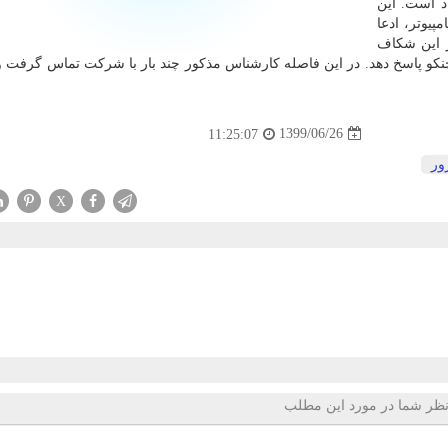
د است. این
پیوتر، ادعا
ر این شکاف
تا «ریزر» به دیاچنکو پاسخ دهد. در این فاصله کارشناس مذکور چند بار با شرکت تماس گرفت
1399/06/26
11:25:07
ور
X
ظر شما در مورد این مطلب