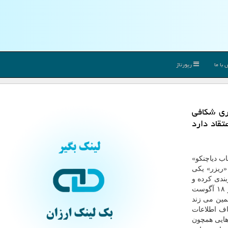
با ما
رپورتاژ
ری شكافی
قاد دارد
ب دیاچنکو»
«ریزر» یکی
ه پیکربندی کرده و
بنابراین اطلاعات حساس کاربران که در آن ذخیره شده از ۱۸ آگوست
مین می زند
کاف اطلاعات
هایی همچون