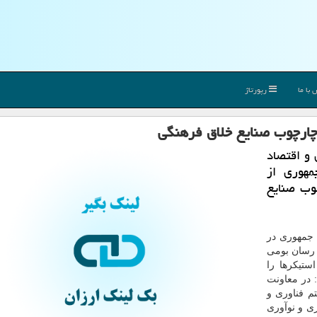
با ما
رپورتاژ
چارچوب صنایع خلاق فرهنگی
 و اقتصاد
مهوری از
وب صنایع
 جمهوری در
 رسان بومی
ستیكرها را
 در معاونت
م فناوری و
ی و نوآوری