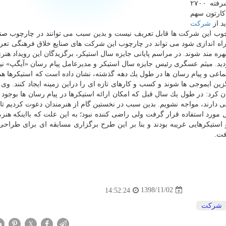
را ابداع كرده ایم كه این زیست بوم در كشورهای پیشرفته ۲۷۰۰
 كارتون سهم
شركت
چوب این شركت ها قابل تعریف نیست و بدین سبب می توانند در چارچوب صنا
ه اندازی شود می تواند در چارچوب این شركت های صنایع خلاق فرهنگی تع
ه مند شوند. در مراسم پایانی جایزه سال استیكر، برگزیدگان این رویداد هن
ید. میثم عسگری رئیس جایزه سال استیكر و مدیرعامل پیام رسان «آیگپ» نیز
اعی و پیام رسان ها در طول یك دهه گذشته، نشان داده است كه استیكرها 
ن ایموجی ها شوند و كسب و كارهای تازه ای را دراین زمینه ایجاد كنند. وی ب
 كرد: در طول یك سال قبل كه امكان ارائه استیكرها در پیام رسان ها بوجود آ
 دارند، مواجه نشویم. بدین سبب در نخستین گام از هنرمندان دعوت كردیم تا آ
 مورد استفاده قرار گرفت ولی راضی كننده نبود؛ به این علت كه بااینكه هنرم
و استیكرهایی غریبه بودند و بنا بر این طرح برگزاری مسابقه ای برای طراحی
فت.
1398/11/02
14:52:24
شركت
X