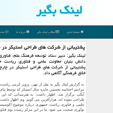
لینك بگیر
صفحه اصلی
مطالب لینك بگیر
درباره ما
تماس 
پشتیبانی از شركت های طراحی استیكر در 
لینك بگیر: دبیر ستاد توسعه فرهنگ علم، فناوری
دانش بنیان معاونت علمی و فناوری ریاست ج
پشتیبانی از شركت های طراحی استیكر در چارچ
خلاق فرهنگی آگاهی داد.
به گزارش لینك بگیر به نقل از مهر، پرویز كرمی ریاست
مراسم اختتامیه نخستین جایزه سال استیكر كه توسط پیام
آیگپ برگزار شد، اظهار داشت: به هنرمندانی كه این ا
طراحی نموده اند، هزارآفرین می گویم. وی اظهار داشت:
علمی و فناوری ریاست جمهوری درباره موضوع اكوسیست
نوآوری صحبت می شود. ما در این مركز زیست بوم فناور