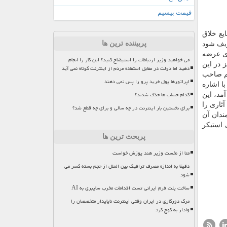
قیمت بیسیم
یع خلاق
پربیننده ترین ها
ریف شود
ری عرضه
می خواهید وزیر ارتباطات را استیضاح کنید؟ این کار را انجام
 در این
دهید اما دولت در مقابل استفاده مردم از اینترنت کوتاه نمی آید
هم صاحب
اپراتورها پول خرید پرو را پس نمی دهند
ا اشاره
کدام حساب ها حذف شدند؟
مد، این
ثاری را
برای نخستین بار اینترنت در چه سالی و برای چه قطع شد؟
ندان آن
 استیكر
پربحث ترین ها
متا از نخست وزیر هند پوزش خواست
دقیقا به اندازه مصرف ترافیک بین الملل از حجم بسته کسر می
شود
ساخت پلت فرم ایرانی تست اقدامات مخرب سایبری به AI
مرگ دورکاری در ایران وقتی اینترنت ناپایدار متخصصان را
وادار به کوچ کرد