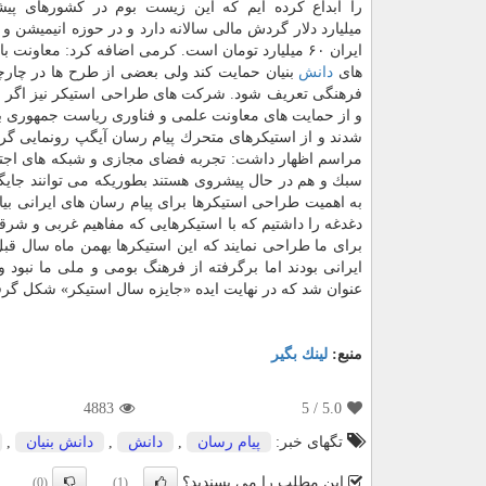
میلیارد دلار گردش مالی سالانه دارد و در حوزه انیمیشن و
ایران ۶۰ میلیارد تومان است. كرمی اضافه كرد: معاونت باید از
های
دانش
بنیان حمایت كند ولی بعضی از طرح ها در چار
فرهنگی تعریف شود. شركت های طراحی استیكر نیز اگر را
و از حمایت های معاونت علمی و فناوری ریاست جمهوری بهر
شدند و از استیكرهای متحرك پیام رسان آیگپ رونمایی گرد
مراسم اظهار داشت: تجربه فضای مجازی و شبكه های اجتم
سبك و هم در حال پیشروی هستند بطوریكه می توانند جایگزی
به اهمیت طراحی استیكرها برای پیام رسان های ایرانی بیان
دغدغه را داشتیم كه با استیكرهایی كه مفاهیم غربی و شرقی
برای ما طراحی نمایند كه این استیكرها بهمن ماه سال قبل
ایرانی بودند اما برگرفته از فرهنگ بومی و ملی ما نبود 
عنوان شد كه در نهایت ایده «جایزه سال استیكر» شكل گر
منبع:
لینك بگیر
4883
/ 5
5.0
تگهای خبر:
پیام رسان
,
دانش
,
دانش بنیان
,
این مطلب را می پسندید؟
(0)
(1)