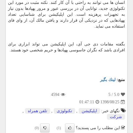
انسان ها می توانند به راحتی با آن كار كنند. نكته مثبت در مورد این
تكنولوژی جدید، توانایی آن در بررسی عبور و مرور پهپادها بدون نیاز
به تجهیزات پرهزینه است. این اپلیكیشن برای شناسایی تعداد
پهپادهایی كه در نزدیكی آن قرار دارند و یافتن مالك آن، از وای فای
استفاده می نماید.
بگفته مقامات دی جی آی، این اپلیكیشن می تواند ابزاری برای
افرادی باشد كه نگران جاسوسی پهپادها و حریم شخصی خود هستند.
منبع:
لینك بگیر
4594
/ 5
5.0
1398/08/25
01:47:11
تگهای خبر:
اپلیكیشن
,
تكنولوژی
,
تلفن همراه
,
شركت
این مطلب را می پسندید؟
(0)
(1)