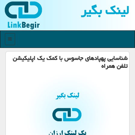
لینك بگیر
منو
شناسایی پهپادهای جاسوس با كمك یك اپلیكیشن
تلفن همراه