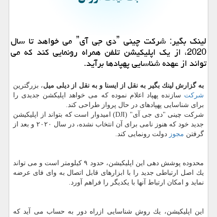
لینك بگیر: شركت چینی ˮدی جی آیˮ می خواهد تا سال
2020، از یك اپلیكیشن تلفن همراه رونمایی كند كه می
تواند از عهده شناسایی پهپادها برآید.
به گزارش لینك بگیر به نقل از ایسنا و به نقل از دیلی میل
، بزرگترین
شركت
سازنده پهپاد اعلام نموده كه می خواهد اپلیكشن جدیدی را
برای شناسایی پهپادهای در حال پرواز طراحی كند.
شركت چینی "دی جی آی" (DJI) امیدوار است كه بتواند از اپلیكیشن
جدید خود كه هنوز نامی برای آن انتخاب نشده، در سال ۲۰۲۰ و بعد از
گرفتن
مجوز
دولت رونمایی كند.
محدوده پوشش دهی این اپلیكیشن، حدود ۹ كیلومتر است و می تواند
یك اصل ارتباطی جدید را با ابزارهای قابل اتصال به وای فای عرضه
نماید و امكان ارتباط آنها با یكدیگر را فراهم آورد.
این اپلیكیشن، یك روش شناسایی ازراه دور به حساب می آید كه