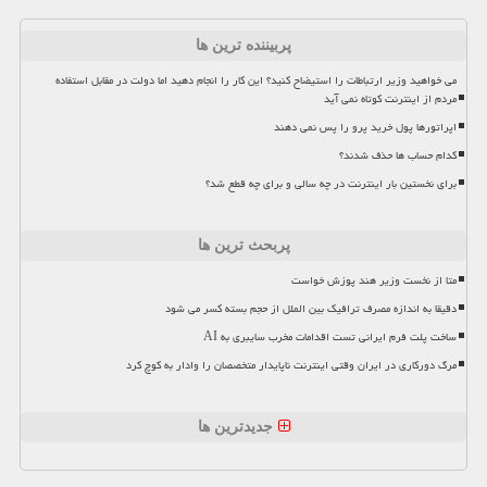
پربیننده ترین ها
می خواهید وزیر ارتباطات را استیضاح کنید؟ این کار را انجام دهید اما دولت در مقابل استفاده
مردم از اینترنت کوتاه نمی آید
اپراتورها پول خرید پرو را پس نمی دهند
کدام حساب ها حذف شدند؟
برای نخستین بار اینترنت در چه سالی و برای چه قطع شد؟
پربحث ترین ها
متا از نخست وزیر هند پوزش خواست
دقیقا به اندازه مصرف ترافیک بین الملل از حجم بسته کسر می شود
ساخت پلت فرم ایرانی تست اقدامات مخرب سایبری به AI
مرگ دورکاری در ایران وقتی اینترنت ناپایدار متخصصان را وادار به کوچ کرد
جدیدترین ها