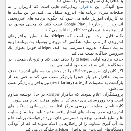
یا بدافزارهای سارق پسورد را منتقل كند.
منبع آلودگی این
بدافزار
، ریدایركت هایی است كه كاربران را به
صفحات میزبان برنامه های اندروید منتقل می كنند. در این سایت ها
به كاربران آموزش داده می شود كه چگونه برنامه های غیررسمی
اندروید را از خارج از Google Play نصب كنند. كد مخفی موجود در
این برنامه ها تروجان xHelper را دانلود می كند.
نكته قابل توجه این است كه xHelper مانند سایر بدافزارهای
اندرویدی كار نمی نماید. هنگامی كه تروجان بوسیله یك برنامه اولیه
به یك دستگاه اندروید دسترسی پیدا كند، xHelper خودرا بعنوان یك
سرویس جداگانه نصب می كند.
حذف برنامه اولیه، xHelper را حذف نمی كند و تروجان همچنان در
دستگاه قربانی به فعالیت خود ادامه می دهد.
اگر كاربران سرویس xHelper را در بخش برنامه های اندروید حذف
نمایند، بدافزار هر بار خودرا باردیگر نصب می كند و حتی بعد از
بازگشت به تنظیمات كارخانه (reset factory) نیز بدافزار باردیگر نصب
می شود.
پژوهشگران اعلام نمودند كه بدافزار xHelper در حال توسعه مداوم
است و به روزرسانی های جدید كد آن بطور مرتب انجام می شود.
كارشناسان معاونت بررسی مركز افتا، به روزرسانی دستگاه های
اندرویدی، نصب وصله های انتشار یافته، عدم دانلود برنامه از سایت
ها و منابع نامعتبر، توجه به دسترسی های مورد درخواست برنامه ها و
بك آپ گیری متناوب را از راهكارهایی اعلام نموده اند كه از آلودگی
دستگاه های اندرویدی به بدافزار xHelper جلوگیری می كند.