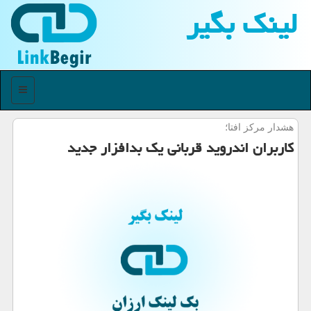
لینك بگیر
منو
هشدار مركز افتا؛
كاربران اندروید قربانی یك بدافزار جدید