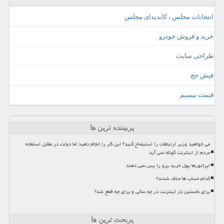
انتخابات مجلس ، کاندیدای مجلس
خرید و فروش خودرو
طراحی سایت
فیش حج
قیمت بیسیم
پربیننده ترین ها
می خواهید وزیر ارتباطات را استیضاح کنید؟ این کار را انجام دهید اما دولت در مقابل استفاده
مردم از اینترنت کوتاه نمی آید
اپراتورها پول خرید پرو را پس نمی دهند
کدام حساب ها حذف شدند؟
برای نخستین بار اینترنت در چه سالی و برای چه قطع شد؟
پربحث ترین ها