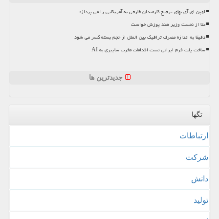
اوپن ای آی بهای ترجیح کارمندان خارجی به آمریکایی را می پردازد
متا از نخست وزیر هند پوزش خواست
دقیقا به اندازه مصرف ترافیک بین الملل از حجم بسته کسر می شود
ساخت پلت فرم ایرانی تست اقدامات مخرب سایبری به AI
جدیدترین ها
تگها
ارتباطات
شركت
دانش
تولید