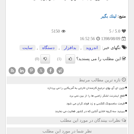
منبع:
لینك بگیر
5150
/ 5
5.0
1398/08/09
16:52:56
تگهای خبر:
اندروید
,
بدافزار
,
دستگاه
,
سایت
این مطلب را می پسندید؟
(0)
(1)
X
تازه ترین مطالب مرتبط
اوپن ای آی بهای ترجیح کارمندان خارجی به آمریکایی را می پردازد
قطع اینترنت لشکر زامبی ها را از بین نمی برد
قیمت سامسونگ گلکسی و زد فولد گران می شود
ببینید سه گروه اخاذی آنلاین که در کشور فعالیت می نمایند
نظرات بینندگان در مورد این مطلب
نظر شما در مورد این مطلب