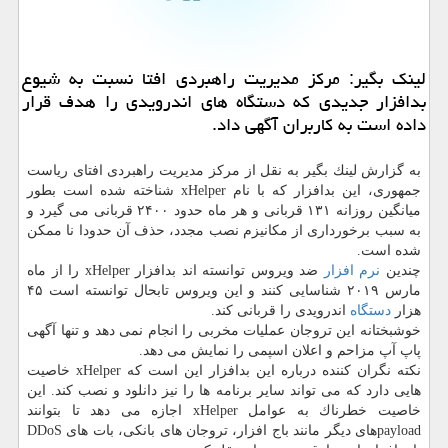
لینك بگیر: مركز مدیریت راهبردی افتا نسبت به شیوع
بدافزار جدیدی كه دستگاه های اندرویدی را هدف قرار
داده است به كاربران آگهی داد.
به گزارش لینك بگیر به نقل از مركز مدیریت راهبردی افتای ریاست
جمهوری، این بدافزار كه با نام xHelper شناخته شده است بطور
میانگین روزانه ۱۳۱ قربانی و هر ماه حدود ۲۴۰۰ قربانی می گیرد و
به سبب برخورداری از مكانیزم نصب مجدد، حذف آن حدودا نا ممكن
شده است.
چندین
نرم افزار
ضد ویروس توانسته اند بدافزار xHelper را از ماه
مارس ۲۰۱۹ شناسایی كنند و این ویروس تابحال توانسته است ۴۵
هزار
دستگاه
اندرویدی را قربانی كند.
خوشبختانه این تروجان عملیات مخربی را انجام نمی دهد و تنها آگهی
پاپ آپ مزاحم و اعلان اسپمی را نمایش می دهد.
نكته نگران كننده درباره این بدافزار این است كه xHelper خاصیت
هایی دارد كه می تواند سایر برنامه ها را نیز دانلود و نصب كند. این
خاصیت خطرناك به عوامل xHelper اجازه می دهد تا بتوانند
payloadهای دیگر مانند باج افزار، تروجان های بانكی، بات های DDoS