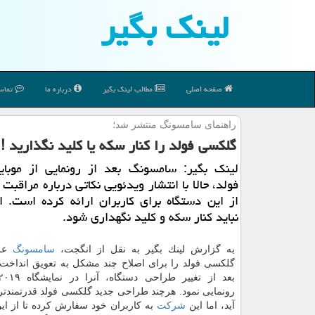
لینك بگیر
صفحه اصلی
مطالب لینك بگیر
درباره ما
تماس 
راهنمای سامسونگ منتشر شد؛
گلكسی فولد را كنار سكه یا كلید نگذارید !
لینك بگیر: سامسونگ بعد از رونمایی از موبا
فولد، حالا با انتشار ویدئویی نكاتی درباره مراقبت
از این دستگاه برای كاربران ارائه كرده است. ا
نباید كنار سكه و كلید نگهداری شود.
به گزارش لینك بگیر به نقل از انگجت،
سامسونگ
عرض
گلكسی فولد را برای اصلاح چند مشكل به تعویق انداخت. ا
رونمایی نمود. هرچند طراحی جدید گلكسی فولد قدرتمندتر
آید، اما این
شركت
به كاربران خود سفارش كرده تا از ای