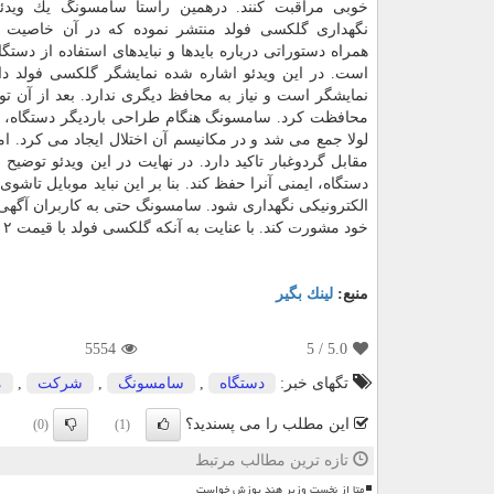
خوبی مراقبت كنند. درهمین راستا سامسونگ یك ویدئو
نگهداری گلكسی فولد منتشر نموده كه در آن خاصیت ه
همراه دستوراتی درباره بایدها و نبایدهای استفاده از دستگا
است. در این ویدئو اشاره شده نمایشگر گلكسی فولد د
نمایشگر است و نیاز به محافظ دیگری ندارد. بعد از آن تو
محافظت كرد. سامسونگ هنگام طراحی باردیگر دستگاه، كلا
لولا جمع می شد و در مكانیسم آن اختلال ایجاد می كرد. 
مقابل گردوغبار تاكید دارد. در نهایت در این ویدئو توضیح
دستگاه، ایمنی آنرا حفظ كند. بنا بر این نباید موبایل تاشو
الكترونیكی نگهداری شود. سامسونگ حتی به كاربران آگهی م
خود مشورت كند. با عنایت به آنكه گلكسی فولد با قیمت ۲ هزار دلار عرضه شده، بهتر است افراد بی دقت برای خرید آن كمی بیشتر فكر كنند!
منبع:
لینك بگیر
5554
/ 5
5.0
تگهای خبر:
دستگاه
,
سامسونگ
,
شركت
,
م
این مطلب را می پسندید؟
(0)
(1)
تازه ترین مطالب مرتبط
متا از نخست وزیر هند پوزش خواست