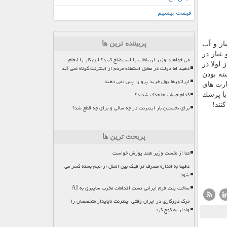
قیمت بیسیم
پربیننده ترین ها
ار و آب
غبار در
می خواهید وزیر ارتباطات را استیضاح کنید؟ این کار را انجام
لولا در
دهید اما دولت در مقابل استفاده مردم از اینترنت کوتاه نمی آید
ته بودن
اپراتورها پول خرید پرو را پس نمی دهند
كارت های
کدام حساب ها حذف شدند؟
با پزشك
برای نخستین بار اینترنت در چه سالی و برای چه قطع شد؟
پربحث ترین ها
متا از نخست وزیر هند پوزش خواست
دقیقا به اندازه مصرف ترافیک بین الملل از حجم بسته کسر می
شود
ساخت پلت فرم ایرانی تست اقدامات مخرب سایبری به AI
مرگ دورکاری در ایران وقتی اینترنت ناپایدار متخصصان را
وادار به کوچ کرد