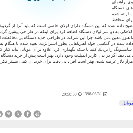
ی راهنمای
ای دستگاه
ه ارائه شده
ارای محافظ
ضیح داده شده كه این دستگاه دارای لولای خاصی است كه باید آنرا از گردوغب
هكی به دو سر لولای دستگاه اضافه كرد برای اینكه در طراحی پیشین گردو 
اما هنوز معین نمی باشد چرا این شركت در طراحی جدید دستگاه بر محافظت از 
 داده شده در گلكسی فولد آهنرباهایی بطور استراتژیك تعبیه شده تا هنگام بس
ی سامسونگ را نزدیك كلید یا سكه نگهداری كرد. علاوه بر آن موبایل نباید كنار 
ی دهد اگر در بدن كاربر ایمپلنت وجود دارد، بهتر است پیش از خرید دستگاه 
1398/06/31
20:58:50
وبایل
X