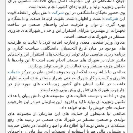
جوان دانشگاهی در این مجموعه دانش بنیان اقدامات مناسبی برای
تكمیل زنجیره تولید و رفع نیازهای كشور انجام شده است.
وی حضور نخبگان دانشگاهی در این
شركت
دانش بنیان را نقطه قوت
این
شركت
دانست و اظهار داشت: تقویت ارتباط صنعت و دانشگاه و
بهره گیری از توان و ظرفیت سایر واحدهای صنعتی در ساخت
تجهیزات از مهمترین مزایای استقرار این واحد در شهرك های فناوری
مستقر در شهرك های صنعتی است.
معاون وزیر صنعت، معدن و تجارت اضافه كرد: با عنایت به ظرفیت
های موجود در میان فارغ التحصیلان دانشگاهی سیاست گذاری و
برنامه ریزی مناسبی برای تولید زیرساخت های استقرار این واحدهای
دانش بنیان در شهرك های صنعتی انجام شده است تا این واحدها با
حداقل هزینه مستقر و به فعالیت در عرصه تولید بپردازند.
صالحی نیا با اشاره به اینكه این مجموعه دانش بنیان در مركز
خدمات
فناوری و كسب و كار شهرك صنعتی شیراز مستقر شده است، اظهار
داشت: در اغلب استان های كشور زیرساخت های مورد نیاز در
چارچوب شهرك های فناوری پیش بینی شده است.
وی در ادامه و توسعه فعالیت های مجموعه های دانش بنیان با هدف
تكمیل زنجیره ای تولید تاكید و افزود: این سازمان هم در این چارچوب
حمایت های خویش را انجام خواهد داد.
صالحی نیا همینطور از حمایت های این سازمان از مجموعه های
تولیدی و صنعتی مستقر در شهرك های صنعتی در زمینه های رفع
مشكلات در بخش تولید آنها اطلاع داد و اظهار داشت: در بخش حمایت
و پشتیبانی مالی هم با استفاده از تسهیلات این سازمان از واحدهای