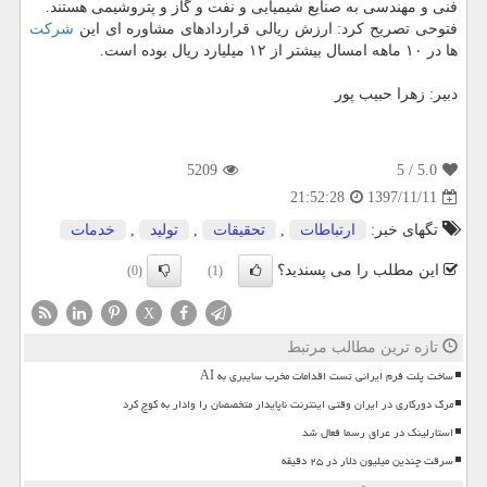
فنی و مهندسی به صنایع شیمیایی و نفت و گاز و پتروشیمی هستند.
فتوحی تصریح كرد: ارزش ریالی قراردادهای مشاوره ای این
شركت
ها در ۱۰ ماهه امسال بیشتر از ۱۲ میلیارد ریال بوده است.
دبیر: زهرا حبیب پور
5209
/ 5
5.0
1397/11/11
21:52:28
تگهای خبر:
ارتباطات
,
تحقیقات
,
تولید
,
خدمات
این مطلب را می پسندید؟
(0)
(1)
X
تازه ترین مطالب مرتبط
ساخت پلت فرم ایرانی تست اقدامات مخرب سایبری به AI
مرگ دورکاری در ایران وقتی اینترنت ناپایدار متخصصان را وادار به کوچ کرد
استارلینک در عراق رسما فعال شد
سرقت چندین میلیون دلار در ۲۵ دقیقه