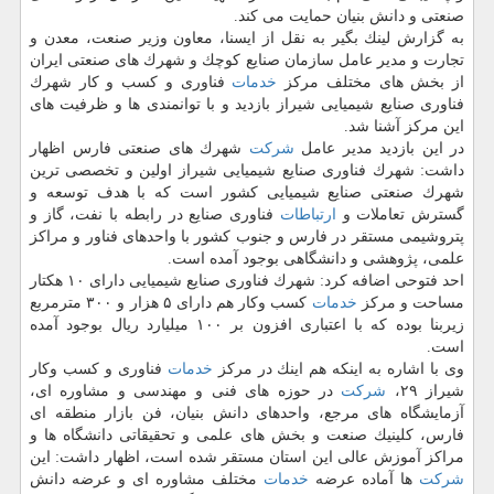
صنعتی و دانش بنیان حمایت می كند.
به گزارش لینك بگیر به نقل از ایسنا، معاون وزیر صنعت، معدن و
تجارت و مدیر عامل سازمان صنایع كوچك و شهرك های صنعتی ایران
از بخش های مختلف مركز
خدمات
فناوری و كسب و كار شهرك
فناوری صنایع شیمیایی شیراز بازدید و با توانمندی ها و ظرفیت های
این مركز آشنا شد.
در این بازدید مدیر عامل
شركت
شهرك های صنعتی فارس اظهار
داشت: شهرك فناوری صنایع شیمیایی شیراز اولین و تخصصی ترین
شهرك صنعتی صنایع شیمیایی كشور است كه با هدف توسعه و
گسترش تعاملات و
ارتباطات
فناوری صنایع در رابطه با نفت، گاز و
پتروشیمی مستقر در فارس و جنوب كشور با واحدهای فناور و مراكز
علمی، پژوهشی و دانشگاهی بوجود آمده است.
احد فتوحی اضافه كرد: شهرك فناوری صنایع شیمیایی دارای ۱۰ هكتار
مساحت و مركز
خدمات
كسب وكار هم دارای ۵ هزار و ۳۰۰ مترمربع
زیربنا بوده كه با اعتباری افزون بر ۱۰۰ میلیارد ریال بوجود آمده
است.
وی با اشاره به اینكه هم اینك در مركز
خدمات
فناوری و كسب وكار
شیراز ۲۹،
شركت
در حوزه های فنی و مهندسی و مشاوره ای،
آزمایشگاه های مرجع، واحدهای دانش بنیان، فن بازار منطقه ای
فارس، كلینیك صنعت و بخش های علمی و تحقیقاتی دانشگاه ها و
مراكز آموزش عالی این استان مستقر شده است، اظهار داشت: این
شركت
ها آماده عرضه
خدمات
مختلف مشاوره ای و عرضه دانش