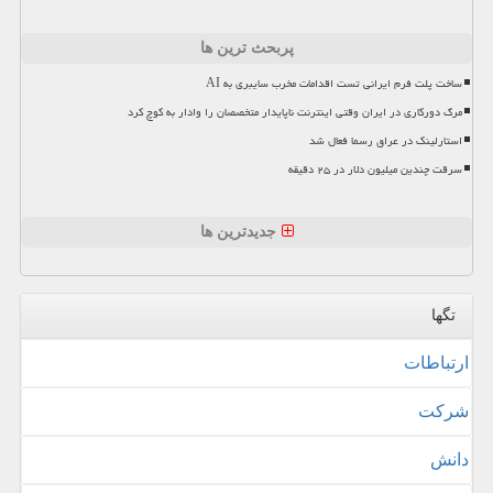
پربحث ترین ها
ساخت پلت فرم ایرانی تست اقدامات مخرب سایبری به AI
مرگ دورکاری در ایران وقتی اینترنت ناپایدار متخصصان را وادار به کوچ کرد
استارلینک در عراق رسما فعال شد
سرقت چندین میلیون دلار در ۲۵ دقیقه
جدیدترین ها
تگها
ارتباطات
شركت
دانش