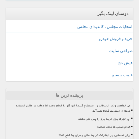
دوستان لینک بگیر
انتخابات مجلس ، کاندیدای مجلس
خرید و فروش خودرو
طراحی سایت
فیش حج
قیمت بیسیم
پربیننده ترین ها
می خواهید وزیر ارتباطات را استیضاح کنید؟ این کار را انجام دهید اما دولت در مقابل استفاده
مردم از اینترنت کوتاه نمی آید
اپراتورها پول خرید پرو را پس نمی دهند
کدام حساب ها حذف شدند؟
برای نخستین بار اینترنت در چه سالی و برای چه قطع شد؟