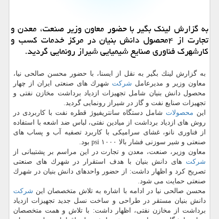
به گزارش لینك بگیر با حضور معاون وزیر صنعت، معدن و
تجارت از ۴محصول دانش بنیان در مركز خدمات كسب و
كارشهرك فناوری صنایع شیمیایی شیراز رونمایی گردید.
به گزارش لینك بگیر به نقل از ایسنا، با حضور محسن صالحی نیا،
معاون وزیر و مدیرعامل
شركت
شهرك های صنعتی ایران از چهار
محصول دانش بنیان شامل تجهیزات ازدیاد برداشت مخازن نفتی و
تجهیزات صنایع نفت و گاز در شیراز رونمایی گردید.
این
محصولات
شامل دستگاه سانتریفیوژ قطره نفت با كاربردی در
روش های ازدیاد برداشت از میادین نفتی، لباس ضد اشعه با استفاده
از فناوری نانو، غشای سرامیكی با كاربرد تصفیه آب و پساب های
صنعتی و شیر سوزنی فشار بالا ۱۰۰۰ psi بود.
معاون وزیر، صنعت، معدن و تجارت در این مراسم بر پشتیبانی از
شركت
های دانش بنیان با هدف استقرار در شهرك های صنعتی
تصریح كرد و اظهار داشت: از حضور واحدهای دانش بنیان در شهرك
صنعتی حمایت می شود.
محسن صالحی نیا در ادامه با اشاره به تلاش متخصصان این
شركت
دانش بنیان مستقر در طراحی و ساخت نسل جدید تجهیزات ازدیاد
برداشت از مخازن نفتی، اظهار داشت: با تلاش و همت متخصصان