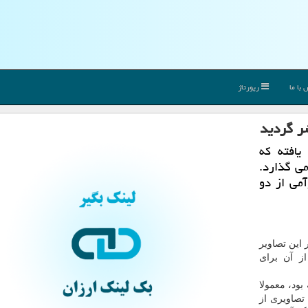
با ما
رپورتاژ
ر گردید
یافته كه
ی گذارد.
می از دو
 این تصاویر
از آن برای
بود، معمولا
 تصاویری از