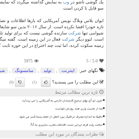
یك گوشی تاشو در
وب
به نمایش گذاشته میگردد كه نمایشگر
سو قابل تا كردن است.
ایوان بلاس وبلاگ نویس آمریكایی كه بارها اطلاعات و تص
تازه خودرا افشا نكرده است. از سال ۲۰۱۶ بدین سو شایعاتی در مورد تلاش های شیوآمی برای تولید گوشیهای تاشو شنیده میگردد.
شیوامی تنها
شركت
سازنده گوشی نیست كه برای تولید تلف
است. لنوو دیگر
شركت
زمینه سكوت كرده، اما ثبت چند اختراع در این حوزه ثابت ك
5975
/ 5
5.0
تگهای خبر:
اینترنت
,
تولید
,
سامسونگ
,
شر
این مطلب را می پسندید؟
(0)
(1)
تازه ترین مطالب مرتبط
اوپن ای آی بهای ترجیح کارمندان خارجی به آمریکایی را می پردازد
متا از نخست وزیر هند پوزش خواست
دقیقا به اندازه مصرف ترافیک بین الملل از حجم بسته کسر می شود
ساخت پلت فرم ایرانی تست اقدامات مخرب سایبری به AI
نظرات بینندگان در مورد این مطلب