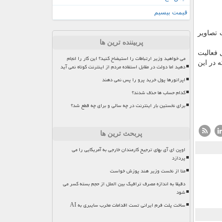
قیمت بیسیم
 تصاویر
پربیننده ترین ها
ل فعالیت
می خواهید وزیر ارتباطات را استیضاح کنید؟ این کار را انجام
د. اپل هم بااینكه در این
دهید اما دولت در مقابل استفاده مردم از اینترنت کوتاه نمی آید
اپراتورها پول خرید پرو را پس نمی دهند
کدام حساب ها حذف شدند؟
برای نخستین بار اینترنت در چه سالی و برای چه قطع شد؟
پربحث ترین ها
اوپن ای آی بهای ترجیح کارمندان خارجی به آمریکایی را می
پردازد
متا از نخست وزیر هند پوزش خواست
دقیقا به اندازه مصرف ترافیک بین الملل از حجم بسته کسر می
شود
ساخت پلت فرم ایرانی تست اقدامات مخرب سایبری به AI