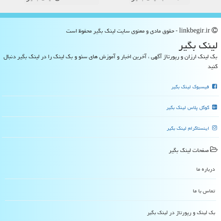
linkbegir.ir - حقوق مادی و معنوی سایت لینك بگیر محفوظ است
لینك بگیر
بک لینک ارزان و رپورتاژ آگهی ، آخرین اخبار و آموزش های سئو و بک لینک را در لینک بگیر دنبال
کنید
فیسبوک لینک بگیر
گوگل پلاس لینک بگیر
اینستاگرام لینک بگیر
صفحات لینك بگیر
درباره ما
تماس با ما
بک لینک و رپورتاژ در لینك بگیر