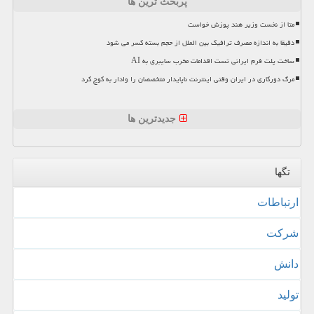
پربحث ترین ها
متا از نخست وزیر هند پوزش خواست
دقیقا به اندازه مصرف ترافیک بین الملل از حجم بسته کسر می شود
ساخت پلت فرم ایرانی تست اقدامات مخرب سایبری به AI
مرگ دورکاری در ایران وقتی اینترنت ناپایدار متخصصان را وادار به کوچ کرد
جدیدترین ها
تگها
ارتباطات
شركت
دانش
تولید