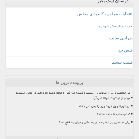
دوستان لینک بگیر
انتخابات مجلس ، کاندیدای مجلس
خرید و فروش خودرو
طراحی سایت
فیش حج
قیمت بیسیم
پربیننده ترین ها
می خواهید وزیر ارتباطات را استیضاح کنید؟ این کار را انجام دهید اما دولت در مقابل استفاده
مردم از اینترنت کوتاه نمی آید
اپراتورها پول خرید پرو را پس نمی دهند
کدام حساب ها حذف شدند؟
برای نخستین بار اینترنت در چه سالی و برای چه قطع شد؟