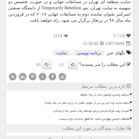
سایت منطقه ای تهران در مسابقات جهانی و در صورت تخصیص دو
سهمیه به سایت تهران، تیم Temporarily Rebellion از دانشگاه صنعتی
امیركبیر بعنوان نماینده دوم به مسابقات جهانی ۲۰۱۸ كه در فروردین
ماه سال ۹۸ در پرتغال برگزار می شود، راه خواهند یافت.
5119
/ 5
5.0
1397/10/01
15:56:02
تگهای خبر:
برنامه نویسی
,
سایت
این مطلب را می پسندید؟
(0)
(1)
X
تازه ترین مطالب مرتبط
سرقت چندین میلیون دلار در ۲۵ دقیقه
نسخه جدید چت جی پی تی از تولید عکس تا رزرو سفر در یک پنجره
انویدیا پلت فرم جدیدی برای توسعه ربات انسان نما ارایه کرد
ملاحظات امنیتی مهم می باشد، اما قطع اینترنت چاره نیست
نظرات بینندگان در مورد این مطلب