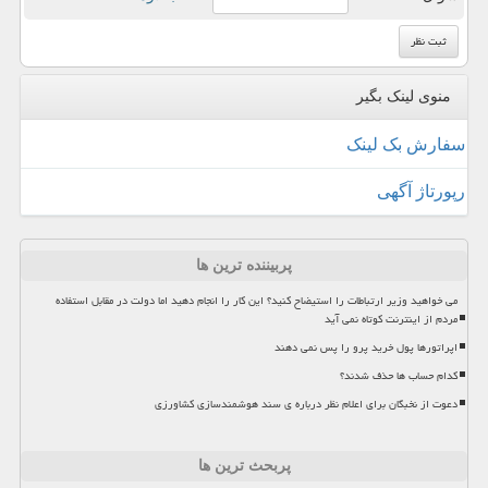
منوی لینک بگیر
سفارش بک لینک
رپورتاژ آگهی
پربیننده ترین ها
می خواهید وزیر ارتباطات را استیضاح کنید؟ این کار را انجام دهید اما دولت در مقابل استفاده
مردم از اینترنت کوتاه نمی آید
اپراتورها پول خرید پرو را پس نمی دهند
کدام حساب ها حذف شدند؟
دعوت از نخبگان برای اعلام نظر درباره ی سند هوشمندسازی کشاورزی
پربحث ترین ها