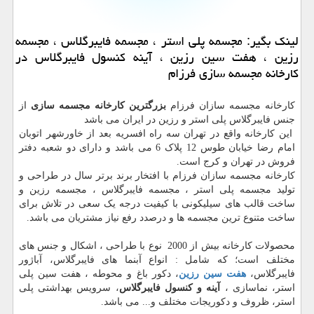
لینك بگیر: مجسمه پلی استر ، مجسمه فایبرگلاس ، مجسمه
رزین ، هفت سین رزین ، آینه كنسول فایبرگلاس در
كارخانه مجسمه سازی فرزام
کارخانه مجسمه سازان فرزام
بزرگترین کارخانه مجسمه سازی
از
جنس فایبرگلاس پلی استر و رزین در ایران می باشد
این کارخانه واقع در تهران سه راه افسریه بعد از خاورشهر اتوبان
امام رضا خیابان طوس 12 پلاک 6 می باشد و دارای دو شعبه دفتر
فروش در تهران و کرج است.
کارخانه مجسمه سازان فرزام با افتخار برند برتر سال در طراحی و
تولید مجسمه پلی استر ، مجسمه فایبرگلاس ، مجسمه رزین و
ساخت قالب های سیلیکونی با کیفیت درجه یک سعی در تلاش برای
ساخت متنوع ترین مجسمه ها و درصدد رفع نیاز مشتریان می باشد.
محصولات کارخانه بیش از 2000 نوع با طراحی ، اشکال و جنس های
مختلف است؛ که شامل : انواع آبنما های فایبرگلاس، آباژور
فایبرگلاس،
هفت سین رزین
، دکور باغ و محوطه ، هفت سین پلی
استر، نماسازی ،
آینه و کنسول فایبرگلاس
، سرویس بهداشتی پلی
استر، ظروف و دکوریجات مختلف و... می باشد.