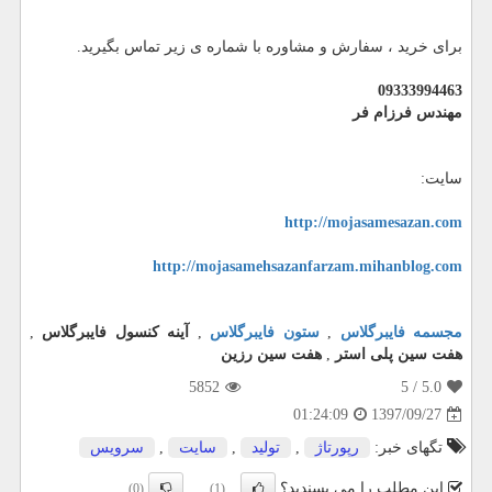
برای خرید ، سفارش و مشاوره با شماره ی زیر تماس بگیرید.
09333994463
مهندس فرزام فر
سایت:
http://mojasamesazan.com
http://mojasamehsazanfarzam.mihanblog.com
مجسمه فایبرگلاس
,
ستون فایبرگلاس
,
آینه کنسول فایبرگلاس
,
هفت سین پلی استر
,
هفت سین رزین
5852
/ 5
5.0
1397/09/27
01:24:09
تگهای خبر:
رپورتاژ
,
تولید
,
سایت
,
سرویس
این مطلب را می پسندید؟
(0)
(1)