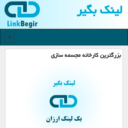
لینك بگیر
منو
بزرگترین كارخانه مجسمه سازی