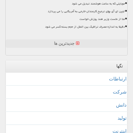
موبایلی که به ساعت هوشمند تبدیل می شود
اوپن ای آی بهای ترجیح کارمندان خارجی به آمریکایی را می پردازد
متا از نخست وزیر هند پوزش خواست
دقیقا به اندازه مصرف ترافیک بین الملل از حجم بسته کسر می شود
جدیدترین ها
تگها
ارتباطات
شركت
دانش
تولید
اینترنت