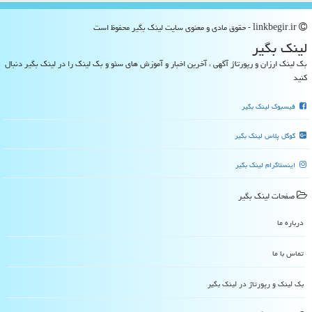
linkbegir.ir - حقوق مادی و معنوی سایت لینك بگیر محفوظ است
لینك بگیر
بک لینک ارزان و رپورتاژ آگهی ، آخرین اخبار و آموزش های سئو و بک لینک را در لینک بگیر دنبال
کنید
فیسبوک لینک بگیر
گوگل پلاس لینک بگیر
اینستاگرام لینک بگیر
صفحات لینك بگیر
درباره ما
تماس با ما
بک لینک و رپورتاژ در لینك بگیر