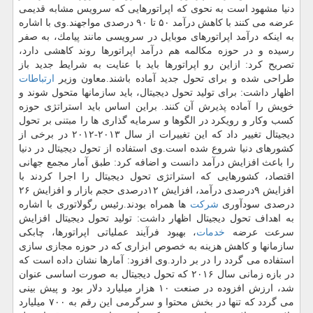
دنیا مشهود است به نحوی كه اپراتورهایی كه سرویس مشابه قدیمی
عرضه می كنند با كاهش درآمد ۵۰ تا ۹۰ درصدی مواجهند.وی با اشاره
به اینكه درآمد اپراتورهای موبایل در سرویسی مانند پیامك، به صفر
رسیده و در حوزه مكالمه هم درآمد اپراتورها روند كاهشی دارد،
تصریح كرد: ازاین رو اپراتورها باید با عنایت به شرایط جدید باز
طراحی شده و برای تحول جدید آماده باشند.معاون وزیر
ارتباطات
اظهار داشت: برای تولید تحول دیجیتال، باید سازمانها متحول شوند و
خویش را آماده پذیرش آن كنند. براین اساس باید استراتژی حوزه
كسب وكار و رویكرد در الگوها و سرمایه گذاری ها را مبتنی بر تحول
دیجیتال تغییر داد كه این تغییرات از سال ۲۰۱۳-۲۰۱۲ در برخی از
كشورهای دنیا شروع شده است.وی استفاده از تحول دیجیتال در دنیا
را باعث افزایش درآمد دانست و اضافه كرد: طبق آمار مجمع جهانی
اقتصاد، كشورهایی كه استراتژی تحول دیجیتال را اجرا كردند با
افزایش ۹درصدی درآمد، افزایش ۱۲درصدی حجم بازار و افزایش ۲۶
درصدی سودآوری
شركت
ها همراه بودند.رئیس رگولاتوری با اشاره
به اهداف تحول دیجیتال اظهار داشت: تولید تحول دیجیتال افزایش
سرعت عرضه
خدمات
، بهبود فرآیند عملیاتی اپراتورها، چابكی
سازمانها و كاهش هزینه به خصوص ابزاری كه در حوزه مجازی سازی
استفاده می گردد را در بر دارد.وی افزود: آمارها نشان داده است كه
در بازه زمانی سال ۲۰۱۶ كه تحول دیجیتال به صورت اساسی عنوان
شد، ارزش افزوده در صنعت ۱۰ هزار میلیارد دلار بود و پیش بینی
می گردد كه تنها در بخش محتوا و سرگرمی این رقم به ۷۰۰ میلیارد