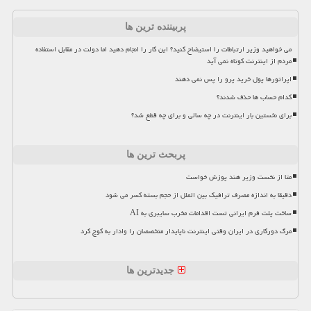
پربیننده ترین ها
می خواهید وزیر ارتباطات را استیضاح کنید؟ این کار را انجام دهید اما دولت در مقابل استفاده
مردم از اینترنت کوتاه نمی آید
اپراتورها پول خرید پرو را پس نمی دهند
کدام حساب ها حذف شدند؟
برای نخستین بار اینترنت در چه سالی و برای چه قطع شد؟
پربحث ترین ها
متا از نخست وزیر هند پوزش خواست
دقیقا به اندازه مصرف ترافیک بین الملل از حجم بسته کسر می شود
ساخت پلت فرم ایرانی تست اقدامات مخرب سایبری به AI
مرگ دورکاری در ایران وقتی اینترنت ناپایدار متخصصان را وادار به کوچ کرد
جدیدترین ها