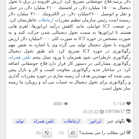
دلار برسد.فلاح جوشقانی تصریح كرد: ارزش افزوده در برق با تحول
دیجیتال به ۱۵۰۰ میلیارد دلار، در لجستیك ۲۱۰۰ میلیارد دلار، در حمل
و نقل و اتومبیل ۲۶۰۰میلیارد دلار، در الكترونیك ۳۱۰۰ میلیارد دلار
رسیده است.رئیس سازمان تنظیم مقررات
ارتباطات
خاطرنشان كرد:
در صنعت ICT عواملی مانند كاهش درآمد اپراتورها، اهرم هایی
هستند تا اپراتورها به سمت تحول دیجیتالی شدن حركت كنند و به
صورت مشخص در حوزه ICT به صورت كلی ۲۰۰۰میلیارد دلار ارزش
افزوده با تحول دیجیتال تولید می گردد.وی با اشاره به نقش مهم
رگولاتوری در حوزه ICT تصریح كرد: باید طبق تحول دیجیتال
رگولاتوری بازطراحی شود همزمان با ورود نسل پنجم
تلفن همراه
،
رگولاتوری مشاركتی در دستور كار قرار دارد.فلاح جوشقانی اضافه
كرد: در ساختار جدید رگولاتوری معاونت كسب و كار و بازار پیش
بینی شده كه مهمترین هدف آن زمینه سازی در حوزه مقررات گذاری
و رگولاتوری برای تحول دیجیتال به حساب می آید و رویكرد ما زمینه
ساز تحول است.
4583
/ 5
5.0
1397/09/17
15:23:22
تگهای خبر:
اپراتور
,
ارتباطات
,
تلفن همراه
,
تولید
این مطلب را می پسندید؟
(0)
(1)