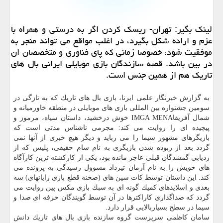
لینك بگیر: تهران- ریسك كردن اگر به درستی و همراه با
عزم و اراده شكل بگیرد، در اغلب مواقع می تواند منجر به
موفقیت شود، خصوصا زمانی كه پای فناوری و متخصصان ان
در بین باشد. قصه سازندگان بازی موبایلی ایرانی بال های
تاریك هم از همین جنس است.
به گزارش خبرنگار علمی ایرنا، بازی بال های تاریك كه به تازگی در
سومین جشنواره بین المللی بازی های موبایلی در منطقه خاورمیانه و
شمال آفریقاIMGA MENA خوش درخشید، داستان سیاه، مرموز و
پیچیده ای را روایت می كند: مجرمی ناشناس مدتی است كه
بازیگرهای مشهور سیما را می رباید و دیگر هیچ خبری از آنها نمی
گردد بعد از ربوده شدن بازیگری به نام سام حقیقی، پلیس كه از
ردیابی گمشدگان قبلی عاجز مانده بود، یكی از كاركشته ترین كارآگاه
های خویش را به نام آرمان تیرداد مسوول رسیدگی به پرونده می
كند. این داستان توسط كات سین های (صحنه قطع بازی رایانهای) سه
بعدی و اسلایدهای كمیك گونه ای به سبك بازی مكس پین روایت می
گردد كه صداگذاری كاراكترها در آن توسط گویندگان حرفه ای صدا و
سیما در سطح بسیاربالایی قرار دارد.
سامان كاظمی سرپرست گروه سازنده بازی بال های تاریك دانش