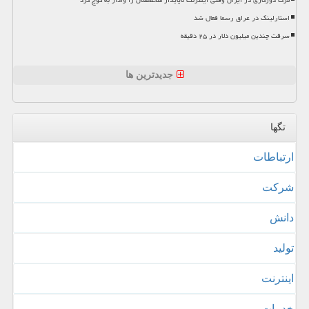
مرگ دورکاری در ایران وقتی اینترنت ناپایدار متخصصان را وادار به کوچ کرد
استارلینک در عراق رسما فعال شد
سرقت چندین میلیون دلار در ۲۵ دقیقه
جدیدترین ها
تگها
ارتباطات
شركت
دانش
تولید
اینترنت
خدمات