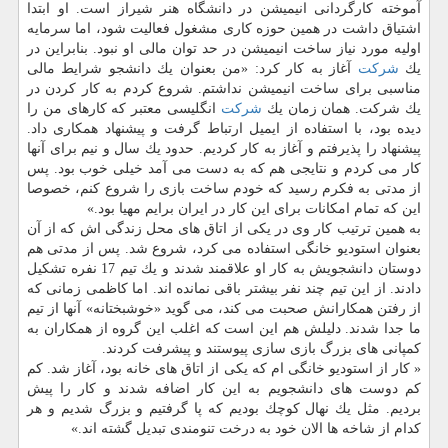
آموخته كارگردانی انیمیشن در دانشگاه هنر شیراز است. او ابتدا
اشتیاق داشت در همین حوزه كاری مشغول فعالیت شود، اما سرمایه
اولیه مورد نیاز ساخت انیمیشن در حد توان مالی او نبود. بنابراین در
یك
شركت
آغاز به كار كرد: «من بعنوان یك دانشجو شرایط مالی
مناسبی برای ساخت انیمیشن نداشتم. شروع كردم به كار كردن در
یك شركت. همان زمان یك
شركت
انگلیسی معتبر كه كارهای من را
دیده بود، با استفاده از ایمیل ارتباط گرفت و پیشنهاد همكاری داد.
پیشنهاد را پذیرفتم و آغاز به كار كردیم. حدود یك سال و نیم برای آنها
كار می كردم و نتایجی هم كه به دست می آمد خیلی خوب بود. پس
از مدتی به فكرم رسید كه خودم ساخت بازی را شروع كنم، خصوصا
این كه تمام امكانات برای این كار در ایران برایم مهیا بود.»
به همین ترتیب كار وی در یكی از اتاق های محل زندگی اش كه از آن
بعنوان استودیو خانگی استفاده می كرد، شروع شد. پس از مدتی هم
دوستان دانشجویش به كار او علاقمند شدند و یك تیم 17 نفره تشكیل
دادند. از این تیم چند نفر بیشتر باقی نمانده اند. اما كاظمی زمانی كه
از رفتن همكارانش صحبت می كند، می گوید «خوشبختانه» آنها از تیم
ما جدا شدند. دلیلش هم این است كه اغلب این گروه از همكاران به
كمپانی های بزرگ بازی سازی پیوستند و پیشرفت كردند.
« كار از استودیو خانگی ام كه یكی از اتاق های خانه بود، آغاز شد. كم
كم دوست های دانشجویم به این كار اضافه شدند و كار را پیش
بردیم. مثل یك نهال كوچك بودیم كه پا گرفتیم و بزرگ شدیم و هر
كدام از شاخه ها الان خود به درخت تنومندی تبدیل گشته اند.»