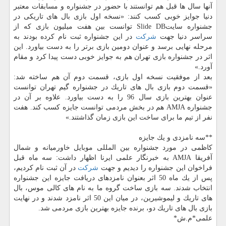
آنها سال ها قبل هم توانستند با حضور در جشنواره و مسابقات معتبر
دنیا جوایز خوبی كسب كنند: «نسخه اول بازی بال های تاریكی در
جشنواره سایتSlide DB توانست بین هفت میلیون بازی كه از
سراسر دنیا جهت
شركت
در این جشنواره ثبت نام كرده بودند به
مرحله نهایی برسد و عنوان دومین بازی برتر را به دست بیاورد. این
اثر در جشنواره بازی تهران هم به جوایز خوبی دست پیدا كرد و مقام
آورد.»
بعد از موفقیت نسخه اول بازی، قسمت دوم آن هم ساخته شد:
«قسمت دوم بازی بال های تاریك در جشنواره گیم تهران توانست
عنوان بهترین بازی سال 96 را به دست بیاورد. علاوه بر آن در
جشنواره AMJA هم در بخش مردمی توانست جایزه كسب كند. هفت
نفر از تیم ما برای ساخت این بازی زمان گذاشتند.»
**سه نامزدی و یك جایزه
كاظمی در مورد جشنواره بین المللی موبایل خاورمیانه و شمال
آفریقا AMJA به خبرنگار علمی ایرنا اظهار داشت: سه ماه قبل
فراخوان این جشنواره را دیدیم و جهت
شركت
در آن ثبت نام كردیم،
پس از یك ماه 50 اثر بعنوان نامزدهای دریافت جایزه این جشنواره
انتخاب شدند. سه بازی ساخت گروه ما به نام های كالی موس، بال
های تاریك و لیموشیرین، در میان این 50 اثر نامزد شدند و در نهایت
بازی بال های تاریك دو، برنده جایزه بهترین بازی مردمی شد.
علمی*م.ش*