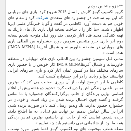
**جزو منتخبین بودیم
گروه لكسیپ گیمز كارش را سال 2015 شروع كرد. بازی های موبایلی
كه این تیم ساخت در جشنواره های متعددی
شركت
كرد و مقام های
خوبی هم به دست آورد. كاظمی در گفت و گو با خبرنگار علمی ایرنا
اظهار داشت: «ما كار را با ساخت نسخه اول بازی بال های تاریك به
تهیه كنندگی مجید قناد آغاز كردیم. چند روز قبل متوجه شدیم نسخه
دوم این بازی جزو منتخبین سومین دوره جشنواره بین المللی بازی
های موبایلی در منطقه خاورمیانه و شمال آفریقا (IMGA MENA)
شده است.»
مدتی قبل سومین جشنواره بین المللی بازی های موبایلی در منطقه
خاورمیانه و شمال آفریقاIMGA MENA كار خویش را با حضور بازی
سازهای مختلف دنیا در كشور عمان آغاز كرد و بازی سازهای ایرانی
توانستند جوایز زیادی را در این جشنواره كسب كنند
كاظمی با این توضیح اولیه، از آن روزی صحبت می كند كه بهترین
تماس تلفنی زندگی اش را دریافت كرد: «حدود دو هفته پیش از اعلام
اسامی نهایی برندگان از جانب برگزاركنندگان جشنواره با ما تماس
گرفتند و گفتند چون احتمال برنده شدن تان زیاد است و خودتان در
جشنواره حضور ندارید، یك ویدیو ارسال كنید تا در صورت برنده شدن
آنرا در سالن نمایش بدهیم. در نهایت هم 13آبان به ما اطلاع دادند
برنده شدیم. تماسی كه از جانب آنها داشتیم، بهترین تماس زندگی
همه ما بود. از شادمانی نمی دانستیم باید چه نماییم.»
نقطه عطف موفقیت های تیم لكسیپ گیمز فقط همین مورد نیست،