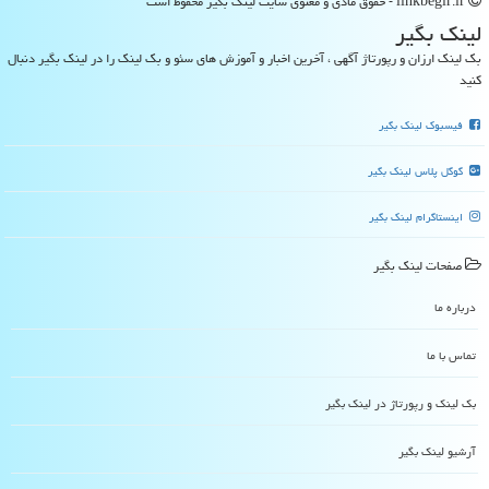
linkbegir.ir - حقوق مادی و معنوی سایت لینك بگیر محفوظ است
لینك بگیر
بک لینک ارزان و رپورتاژ آگهی ، آخرین اخبار و آموزش های سئو و بک لینک را در لینک بگیر دنبال
کنید
فیسبوک لینک بگیر
گوگل پلاس لینک بگیر
اینستاگرام لینک بگیر
صفحات لینك بگیر
درباره ما
تماس با ما
بک لینک و رپورتاژ در لینك بگیر
آرشیو لینك بگیر