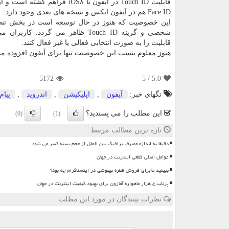
قابلیت Touch ID در آیفون با iOS۸ فراهم گش
Face ID هم در آیفون ایكس و نسخه های بعدی وجود دارد.
این خصوصیت كه هنوز در حال توسعه است در بخش تنظ
شخصی و گزینه Touch ID ظاهر می گردد. كاربر
قابلیت را به صورت انتخابی فعالی یا غیر فعال كنند.
هنوز معلوم نیست این خصوصیت تنها برای آیفون افزوده می 
5172
/ 5
5.0
تگهای خبر:
آیفون
,
اپلیكیشن
,
اندروید
,
پیام
این مطلب را می پسندید؟
(0)
(1)
تازه ترین مطالب مرتبط
دقیقا به اندازه مصرف ترافیک بین الملل از حجم بسته کسر می شود
عوامل اصلی قطعی اینترنت در جهان
ببینید ماجرای فروش قطره بیهوشی در اینستاگرام چه بود؟
پرتاب ۵ هزار ماهواره آمازون برای بهبود کیفیت اینترنت در جهان
نظرات بینندگان در مورد این مطلب
ن