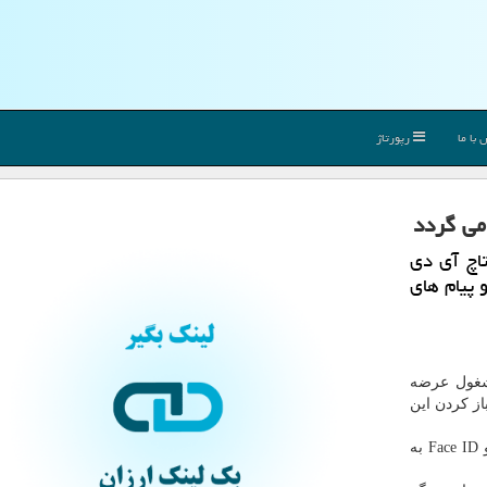
با ما
رپورتاژ
می گردد
اچ آی دی
و پیام های
مشغول عرضه
ز كردن این
با افزودن روش های احراز هویت Touch ID و Face ID به