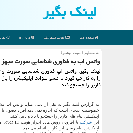
لینك بگیر
صفحه اصلی
مطالب لینك بگیر
درباره ما
تماس 
به منظور امنیت بیشتر؛
واتس اپ به فناوری شناسایی صورت مجهز 
لینك بگیر: واتس اپ فناوری شناسایی صورت و ت
را به كار می گیرد تا كسی نتواند اپلیكیشن را باز 
كاربر را جستجو كند.
به گزارش لینك بگیر به نقل از دیلی میل، واتس اپ 
خصوصیت جدیدی است كه اجازه نمی دهد افراد فضول با با
اپلیكیشن پیام های كاربر را جستجو یا بالا و پایین كنند.
این
شركت
اپلیكیشن پیام رسان این كار را انجام می دهد.