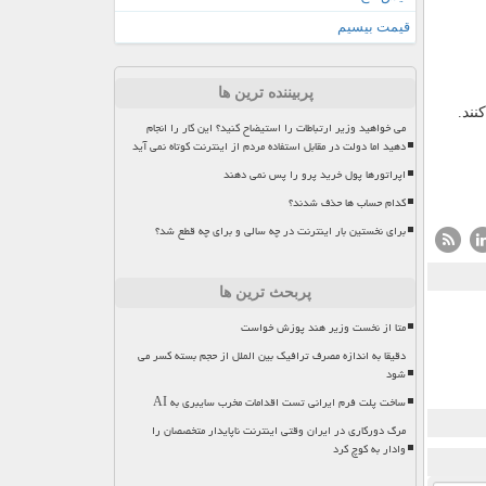
قیمت بیسیم
پربیننده ترین ها
نند.
می خواهید وزیر ارتباطات را استیضاح کنید؟ این کار را انجام
دهید اما دولت در مقابل استفاده مردم از اینترنت کوتاه نمی آید
اپراتورها پول خرید پرو را پس نمی دهند
کدام حساب ها حذف شدند؟
برای نخستین بار اینترنت در چه سالی و برای چه قطع شد؟
پربحث ترین ها
متا از نخست وزیر هند پوزش خواست
دقیقا به اندازه مصرف ترافیک بین الملل از حجم بسته کسر می
شود
ساخت پلت فرم ایرانی تست اقدامات مخرب سایبری به AI
مرگ دورکاری در ایران وقتی اینترنت ناپایدار متخصصان را
وادار به کوچ کرد