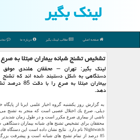
لینك بگیر
صفحه اصلی
مطالب لینك بگیر
درباره ما
تماس 
تشخیص تشنج شبانه بیماران مبتلا به صرع 
لینك بگیر: تهران – محققان هلندی موفق 
دستگاهی به شكل دستبند شده اند كه تشنج ه
بیماران مبتلا به صرع را ب
دهد.
به گزارش روز یكشنبه گروه اخبار علمی ایرنا از پایگاه 
دیلی، صرع یك اختلال عصبی است كه منجر به تشنج می 
ناشی از بیماری صرع مكرر است و در طول زمان شدیدتر م
محققان برای تشخیص تشنج های شبانه بیماران دستگاهی سا
Nightwatch نام دارد. نتایج نشان داده است این دستگاه 
85 درصد از تمام تشنج های شبانه است و پیشرفت بزر