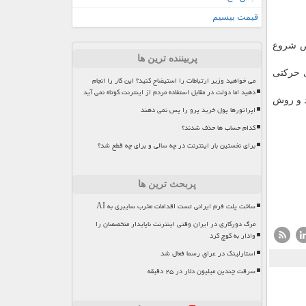
قیمت بیسیم
یص شروع
پربیننده ترین ها
ی حركتی
می خواهید وزیر ارتباطات را استیضاح کنید؟ این کار را انجام
دهید اما دولت در مقابل استفاده مردم از اینترنت کوتاه نمی آید
د و روش
اپراتورها پول خرید پرو را پس نمی دهند
کدام حساب ها حذف شدند؟
برای نخستین بار اینترنت در چه سالی و برای چه قطع شد؟
پربحث ترین ها
ساخت پلت فرم ایرانی تست اقدامات مخرب سایبری به AI
مرگ دورکاری در ایران وقتی اینترنت ناپایدار متخصصان را
وادار به کوچ کرد
استارلینک در عراق رسما فعال شد
سرقت چندین میلیون دلار در ۲۵ دقیقه