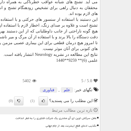
می آید. تشنج های شبانه عواقب خطرناكی به همراه دارن
محققان به دنبال راهی برای تشخیص زودهنگام تشنج و ان
های لازم بوده اند.
این دستبند با استفاده از سنسور های حركتی و با استفاد
تشنج است و علاوه بر صدای زنگ، اخطار لازم با استفاده از
هیچ گونه ناراحتی از جانب داوطلبانی كه از این دستبند ب
دقت دستگاه را بالا برند و با استفاده از آن مرگ و میر نا
تا امروز هیچ درمان قطعی برای این بیماری عصبی مزمن وجو
های كنونی برای آنان موثر نیست.
نتایج این مطالعه در نشریه Neurology انتشار یافته است.
علمی (6)** 9259**1440
5402
/ 5
5.0
تگهای خبر:
علم
,
فناوری
این مطلب را می پسندید؟
(0)
(1)
تازه ترین مطالب مرتبط
عامل سرکش اوپن ای آی مشتری یک شرکت فناوری را به خطر انداخت
تکذیب ادعای قطع اینترنت بعد از جام جهانی