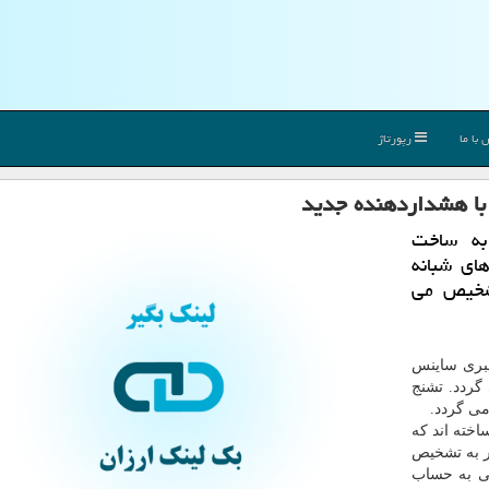
با ما
رپورتاژ
با هشداردهنده جدید
به ساخت
ای شبانه
ا دقت 85 درصد تشخیص می
خبری ساینس
گردد. تشنج
ی گردد.
خته اند كه
قادر به تشخیص
گی به حساب