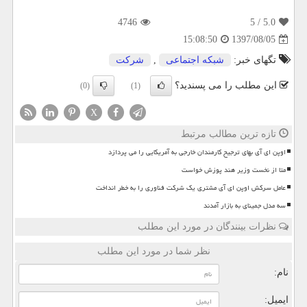
4746
/ 5
5.0
1397/08/05
15:08:50
تگهای خبر:
شبكه اجتماعی
,
شركت
این مطلب را می پسندید؟
(0)
(1)
X
تازه ترین مطالب مرتبط
اوپن ای آی بهای ترجیح کارمندان خارجی به آمریکایی را می پردازد
متا از نخست وزیر هند پوزش خواست
عامل سرکش اوپن ای آی مشتری یک شرکت فناوری را به خطر انداخت
سه مدل جمینای به بازار آمدند
نظرات بینندگان در مورد این مطلب
نظر شما در مورد این مطلب
نام:
ایمیل: