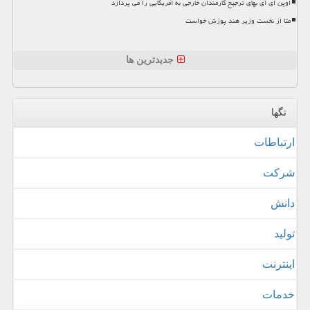
اوپن ای آی بهای ترجیح کارمندان خارجی به آمریکایی را می پردازد
متا از نخست وزیر هند پوزش خواست
جدیدترین ها
تگها
ارتباطات
شركت
دانش
تولید
اینترنت
خدمات