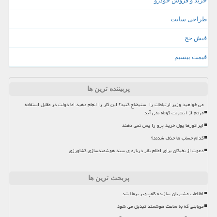
خرید و فروش خودرو
طراحی سایت
فیش حج
قیمت بیسیم
پربیننده ترین ها
می خواهید وزیر ارتباطات را استیضاح کنید؟ این کار را انجام دهید اما دولت در مقابل استفاده
مردم از اینترنت کوتاه نمی آید
اپراتورها پول خرید پرو را پس نمی دهند
کدام حساب ها حذف شدند؟
دعوت از نخبگان برای اعلام نظر درباره ی سند هوشمندسازی کشاورزی
پربحث ترین ها
اطلاعات مشتریان سازنده کامپیوتر برملا شد
موبایلی که به ساعت هوشمند تبدیل می شود