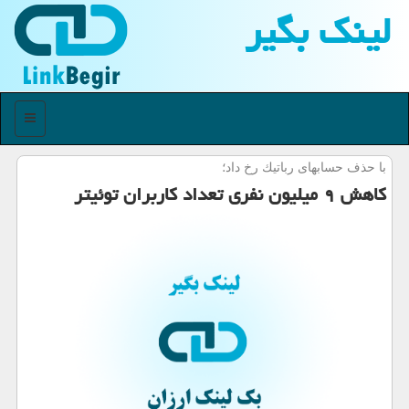
لینك بگیر
منو
با حذف حسابهای رباتیك رخ داد؛
كاهش ۹ میلیون نفری تعداد كاربران توئیتر