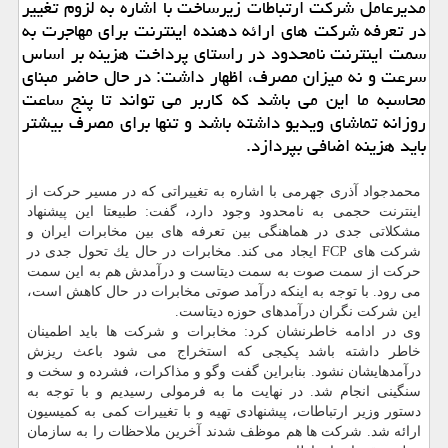
مدیرعامل شركت ارتباطات زیرساخت با اشاره به لزوم تغییر
در تعرفه شركت های ارائه دهنده اینترنت برای مهاجرت به
سمت اینترنت نامحدود در راستای پرداخت هزینه بر اساس
سرعت و نه میزان مصرف، اظهار داشت: در حال حاضر مبنای
محاسبه ما این می باشد كه كاربر می تواند تا پنج ساعت
روزانه تماشای ویدیو داشته باشد و تنها برای مصرف بیشتر
باید هزینه اضافی بپردازد.
محمدجواد آذری جهرمی با اشاره به تغییراتی كه در مسیر حركت از
اینترنت حجمی به نامحدود وجود دارد، گفت: طبیعتا این پیشنهاد
مشكلاتی جدی در هماهنگی بین تعرفه های بین مخابرات ایران و
شركت های FCP ایجاد می كند. مخابرات در حال یك تحول جدی در
حركت از سمت صوت به سمت دیتاست و درآمدش هم به این سمت
می رود. با توجه به اینكه درآمد صوتی مخابرات در حال كاهش است،
این شركت نگران درآمدهای حوزه دیتاست.
وی در ادامه خاطرنشان كرد: مخابرات و شركت ها باید اطمینان
خاطر داشته باشد پكیجی كه استخراج می شود باعث ریزش
درآمدهایشان نشود. بنابراین گفت وگو و مذاكرات، فشرده و سخت و
سنگینی انجام شد. در نهایت ما به فرمولی رسیدیم و با توجه به
دستور وزیر ارتباطات، پیشنهادی تهیه و با تغییرات كمی به كمیسیون
ارائه شد. شركت ها هم موظف شدند آخرین ملاحظات را به سازمان