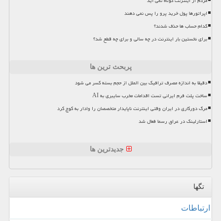
مردم از اینترنت کوتاه نمی آید
اپراتورها پول خرید پرو را پس نمی دهند
کدام حساب ها حذف شدند؟
برای نخستین بار اینترنت در چه سالی و برای چه قطع شد؟
پربحث ترین ها
دقیقا به اندازه مصرف ترافیک بین الملل از حجم بسته کسر می شود
ساخت پلت فرم ایرانی تست اقدامات مخرب سایبری به AI
مرگ دورکاری در ایران وقتی اینترنت ناپایدار متخصصان را وادار به کوچ کرد
استارلینک در عراق رسما فعال شد
جدیدترین ها
تگها
ارتباطات