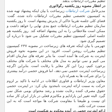
تنظیم مقررات ارتباطات بدهند.
در انتظار مصوبه روز یكشنبه رگولاتوری
مدیرعامل
شركت ارتباطات
زیرساخت با بیان اینكه پیشنهاد تهیه شده
به كمیسیون تخصصی تنظیم مقررات ارتباطات داده شده، گفت:
فضای كلی جلسه تقریبا حاكی از پذیرش پیشنهاد است. تا روز یكشنبه
سازمان تنظیم مقررات ارتباطات جمع بندی نهایی را خواهد داشت و
ممكن است ملاحظاتی را به این پیشنهاد اضافه كند. روز یكشنبه هم
جلسه اصلی كمیسیون تنظیم مقررات تشكیل می شود تا درباره آن
تصمیم گیری شود.
جهرمی با بیان اینكه تعرفه های زیرساخت در مصوبه ۲۳۷ كمیسیون
تنظیم مقررات روشن است، افزود: در این مصوبه نحوه فروش
اینترنت به شركت ها آمده است. ما بنابر تعرفه های سازمان اقدام
می كنیم و نمی توانیم به مدل های مختلف با شركت های مختلف
برخورد كنیم، زیرا این كار مغایر با رقابت است. بنابراین اگرچه
زیرساخت اینترنت حجمی نمی دهد، اما فروش حجمی درآمد بیشتری
را برای شركت ها به همراه دارد.
معاون وزیر ارتباطات و فناوری اطلاعات در ادامه با تاكید بر لزوم
حركت به سمت ارائه اینترنت نامحدود بیان كرد: در اینترنت حجمی
حقوق مصرف كننده رعایت نشده و رشد محتوای بومی شكل نمی
گیرد. البته تغییر این پارادایم و مكانیزم فعلی در بازار ایران كار ساده
ای نیست و طبیعتا با مقاومت شركت ها مواجه است كه به این
سمت حركت نكنند.
ارائه اینترنت حجمی در آینده محكوم به شكست است