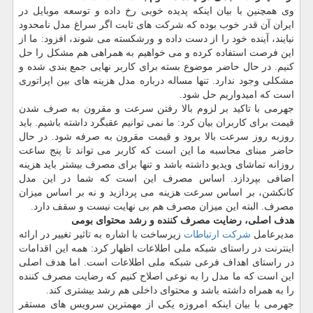
وی همچنین با بیان اینكه پدیده خوبی رخ داده و توسعه موبایل در
ایران آن قدر خوب بوده كه شركت های ثابت اگر سراغ مدل نامحدود
نیایند، آینده خود را از دست داده و ورشكسته می شوند، افزود: ما از
این فرصت استفاده كرده و می خواهیم به همراهی هم مشكل را حل
كنیم. در حال حاضر موضوع بسته برای كاربر نهایی جمع بندی شده و
مشكلی وجود ندارد. تنها مساله درباره مدل هزینه های بین اپراتوری
است كه امیدواریم حل شود.
جهرمی با تاكید بر لزوم بالا رفتن سرعت و مقرون به صرف شدن
قیمت برای كاربران بیان كرد: ما نمی توانیم عقبگرد داشته باشیم. باید
روزبه روز سرعت بالا برود و قیمت مقرون به صرفه شود. در حال
حاضر مبنای محاسبه ما این است كه كاربر می تواند تا پنج ساعت
روزانه تماشای ویدیو داشته باشد و تنها برای مصرف بیشتر باید هزینه
اضافی بپردازد. اساس مصرف این است كه شما در این مدل
كانكشن، بر اساس سرعت هزینه می پردازید و نه بر اساس میزان
مصرف. البته این میزان مصرف هم بی نهایت نیست و سقف دارد.
هدف اصلی، رضایت مصرف كننده و رشد محتوای بومی
مدیرعامل
شركت ارتباطات
زیرساخت با اشاره به تاثیر تغییر در ارائه
اینترنت در راستای شبكه ملی اطلاعات اظهار كرد: همه این اقدامات
در راستای اهداف فرعی شبكه ملی اطلاعات است. اما هدف اصلی
این است كه ما مدل را به نوعی اصلاح كنیم كه رضایت مصرف كننده
را به همراه داشته باشد و محتوای داخلی هم رشد بیشتری كند.
جهرمی با بیان اینكه امروزه یكی از مهمترین سرویس های مستقر