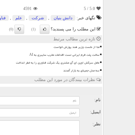
4591
/ 5
5.0
تگهای خبر:
دانش بنیان
,
شركت
,
علم
,
فنا
این مطلب را می پسندید؟
(0)
(1)
تازه ترین مطالب مرتبط
متا از نخست وزیر هند پوزش خواست
ساخت پلت فرم ایرانی تست اقدامات مخرب سایبری به AI
عامل سرکش اوپن ای آی مشتری یک شرکت فناوری را به خطر انداخت
سه مدل جمینای به بازار آمدند
نظرات بینندگان در مورد این مطلب
ن
نام:
ایمیل:
نظر: