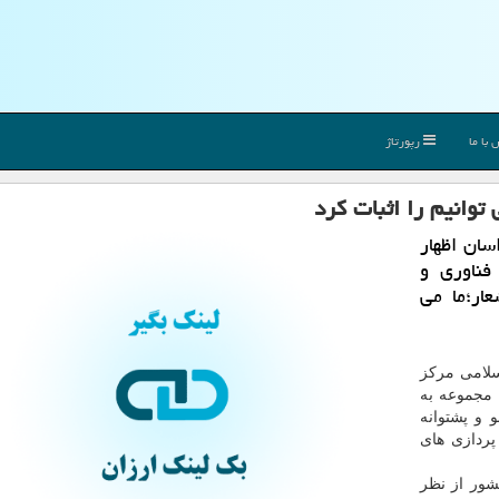
با ما
رپورتاژ
توانیم را اثبات كرد
سان اظهار
فناوری و
عار؛ما می
سلامی مركز
 مجموعه به
 و پشتوانه
پردازی های
شور از نظر