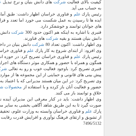
كیفیت بالای فعالیت
شركت
های دانش بنیان و نرخ تبدیل
ع
به حساب می آید.
رئیس پارك
علم
ایده ها تا رسیدن به عمل شكست می خورد اما تعدد و فرا
های جوانان توانمند و خوشفكر دارد.
قنبری با اشاره به اینكه هم اكنون حدود 300
شركت
دانش بن
دانش بنیان هستند و بقیه
شركت
های فناورند.
وی اظهار داشت: اكنون تعداد 80
شركت
دانش بنیان در دا
وی افزود: از ابتدای شروع به كار پارك
علم
و فناوری خراسان 
رئیس پارك
علم
و فناوری خراسان تصریح كرد: در حوزه ان
همگون و همراه با حضور و همكاری موثر دستگاه های اجرا
قنبری تصریح كرد: باوجود فعالیت خوب و رو به تعالی
شرك
پیش بینی های قانونی و حمایتی از این مجموعه ها از موارد
وی تصریح كرد: در این میان هستند مدیرانی كه با اعتماد به 
حضور و فعالیت آنان باز كرده و با استفاده از
محصولات
شر
خلاق و توانمند باز می كنند.
وی اظهار داشت: باید در كنار معرفی این مدیران آینده 
صورت گیرد تا به این طریق شاهد آگاهی بخشی به سایر مدیر
پارك
علم
از تشویق و ارتقای فرهنگ نوآوری و افزایش قدرت رقابت د
7496/5132