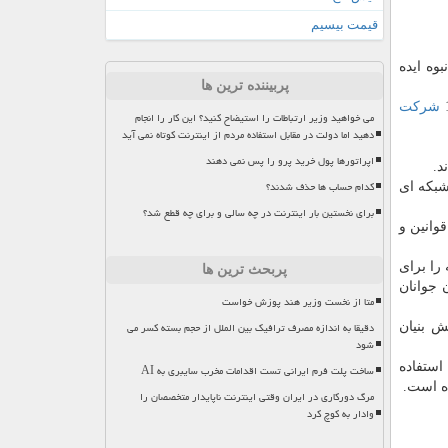
قیمت بیسیم
وه ایده
پربیننده ترین ها
شركت
می خواهید وزیر ارتباطات را استیضاح کنید؟ این کار را انجام
دهید اما دولت در مقابل استفاده مردم از اینترنت کوتاه نمی آید
اپراتورها پول خرید پرو را پس نمی دهند
د.
کدام حساب ها حذف شدند؟
 شبكه ای
برای نخستین بار اینترنت در چه سالی و برای چه قطع شد؟
وانین و
را برای
پربحث ترین ها
 جوانان
متا از نخست وزیر هند پوزش خواست
دقیقا به اندازه مصرف ترافیک بین الملل از حجم بسته کسر می
ش بنیان
شود
روت در جامعه با استفاده
ساخت پلت فرم ایرانی تست اقدامات مخرب سایبری به AI
ه است.
مرگ دورکاری در ایران وقتی اینترنت ناپایدار متخصصان را
وادار به کوچ کرد