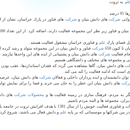
لم
به ثروت
و فناوری خراسان اظهار داشت: طبق آمارها 95 درصد
وانی
شركت
های دانش بنیان و
شركت
های فناور در پارك خراسان، نشان از انب
یان و فناور زیر نظر این مجموعه فعالیت دارند، اضافه كرد: از این تعداد 180
خل فضای پارك
علم
و فناوری خراسان مشغول فعالیت هستند.
تا كنون 650
شركت
فناور و دانش بنیان در این مجموعه متولد و رشد كرده ان
جام فعالیت
شركت
های دانش بنیان و پشتیبانی از ایده های این واحدها نیازمند
یی و مجموعه های مختلف و دانشگاهی هستیم.
ت
های دانش بنیان، گاها مشاهده می گردد كه فقدان استانداردها، عقب بودن ق
ی است كه ادامه فعالیت را كند می كند.
توان دانشمندان و ایده پردازان داخلی و فعالان
شركت
های دانش بنیان، عرصه 
كت
های دانش بنیان این خطر را به جان می خرند و فضا را برای نمایش توان
نگر به مردم، فرهنگ سازی در زمینه فعالیت ها و
محصولات
شركت
های دان
ان، مجموعه ها و البته مردم باشیم.
و فناوری خراسان وابسته به وزارت علوم، تحقیقات و فناوری فعالیت خویش را از سال 1381 با هدف افزایش ث
ر بین شركتها و موسساتی كه بر پایه
علم
و دانش فعال می باشند، شروع كرد