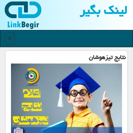
لینك بگیر
منو
نتایج تیزهوشان