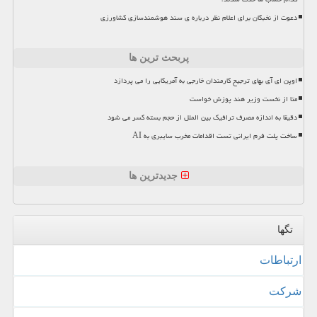
دعوت از نخبگان برای اعلام نظر درباره ی سند هوشمندسازی کشاورزی
پربحث ترین ها
اوپن ای آی بهای ترجیح کارمندان خارجی به آمریکایی را می پردازد
متا از نخست وزیر هند پوزش خواست
دقیقا به اندازه مصرف ترافیک بین الملل از حجم بسته کسر می شود
ساخت پلت فرم ایرانی تست اقدامات مخرب سایبری به AI
جدیدترین ها
تگها
ارتباطات
شركت