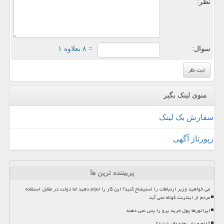
نظر:
سوال:
= ۸ بعلاوه ۱
منوی لینک بگیر
سفارش بک لینک
رپورتاژ آگهی
پربیننده ترین ها
می خواهید وزیر ارتباطات را استیضاح کنید؟ این کار را انجام دهید اما دولت در مقابل استفاده
مردم از اینترنت کوتاه نمی آید
اپراتورها پول خرید پرو را پس نمی دهند
کدام حساب ها حذف شدند؟