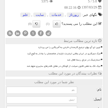
5375
/ 5
5.0
1397/03/29
00:22:16
تگهای خبر:
رپورتاژ
,
خدمات
,
سایت
,
علم
این مطلب را می پسندید؟
(0)
(1)
X
تازه ترین مطالب مرتبط
اوپن ای آی بهای ترجیح کارمندان خارجی به آمریکایی را می پردازد
مرگ دورکاری در ایران وقتی اینترنت ناپایدار متخصصان را وادار به کوچ کرد
استارلینک در عراق رسما فعال شد
تیک تاک به نقض قانون صیانت از کودکان در مقابل قلدرهای سایبری متهم شد
نظرات بینندگان در مورد این مطلب
نظر شما در مورد این مطلب
نام:
ایمیل: