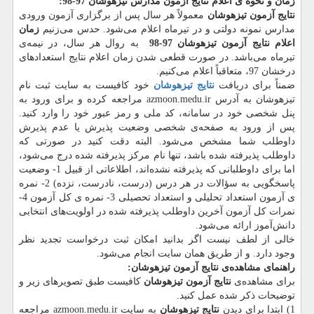
زمان و نحوه ی اعلام نتایج آزمون مدارس تیزهوشان 97-98:
نتایج آزمون تیزهوشان
معمولاً هر سال پس از برگزاری آزمون ورودی
مدارس نمونه دولتی و در تیرماه اعلام می‌شود. حدس می‌زنیم
زمان
اعلام نتایج آزمون تیزهوشان 97-98
به روال هر سال، در نیمه‌ی
تیرماه می‌باشد. در صورت قطعی شدن زمان اعلام نتایج استعدادهای
درخشان 97، متعاقباً اعلام می‌کنیم.
ضمناً برای دریافت
نتایج تیزهوشان
خود کافیست به سایت ثبت نام
تیزهوشان به آدرس azmoon.medu.ir مراجعه کرده و برای ورود به
پنل شخصی خود در سامانه، کد ملی و رمز عبور خود را وارد کنید.
پس از ورود به صفحه‌ی شخصی وضعیت پذیرش یا عدم پذیرش
داوطلب شما مشخص می‌شود. البته دقت کنید در صورتی که
داوطلب پذیرفته شده باشد، تنها نام مرکز پذیرفته شده درج می‌شود،
اما برای داوطلبانی که پذیرفته نشده‌اند، اطلاعاتی از قبیل 1- وضعیت
پاسخگویی به سؤالات در هر درس (درست، نادرست، نزده) 2- نمره
ی آزمون استعداد تحلیلی و استعداد تحصیلی 3- نمره ی کل آزمون 4-
نمرات کل آزمون آخرین داوطلب پذیرفته شده در اولویت‌های انتخابی
دانش‌آموز ارائه می‌شود.
خالی از لطف نیست اگر بدانید امکان ثبت درخواست تجدید نظر
وجود دارد. و از طریق همان سایت انجام می‌شود.
راهنمای مشاهده‌ی نتایج آزمون تیزهوشان
:
برای مشاهده‌ی
نتایج آزمون تیزهوشان
کافیست طبق تصویرهای زیر و
توضیحات ذکر شده عمل کنید.
1) ابتدا برای دیدن
نتایج تیزهوشان
به سایت azmoon.medu.ir مراجعه