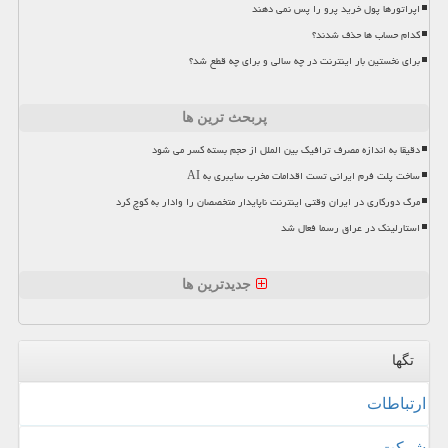
اپراتورها پول خرید پرو را پس نمی دهند
کدام حساب ها حذف شدند؟
برای نخستین بار اینترنت در چه سالی و برای چه قطع شد؟
پربحث ترین ها
دقیقا به اندازه مصرف ترافیک بین الملل از حجم بسته کسر می شود
ساخت پلت فرم ایرانی تست اقدامات مخرب سایبری به AI
مرگ دورکاری در ایران وقتی اینترنت ناپایدار متخصصان را وادار به کوچ کرد
استارلینک در عراق رسما فعال شد
جدیدترین ها
تگها
ارتباطات
شركت