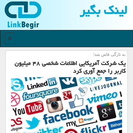
لینك بگیر
منو
به تازگی فاش شد؛
یك شركت آمریكایی اطلاعات شخصی ۴۸ میلیون
كاربر را جمع آوری كرد