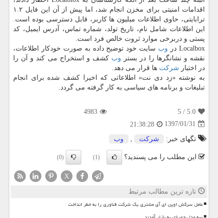
اقدامات امنیتی برای مخزن انجام شد، اما پیش از آن این فایل ۱.۲
ترابایتی، حاوی اطلاعات میلیون ها كاربر، قابل دسترسی بوده است.
این اطلاعات شامل نام، تاریخ تولد، شماره تماس، آدرس ایمیل، كد
پستی و دربرخی موارد ثروت خالص فرد است.
Localbox در
وب
سایت خود توضیح داده به صورت خودكار اطلاعات،
نقشه و نشانگرها را در بستر
وب
كشف و استخراج می كند و آن را
در اختیار
شركت
ها قرار می دهد.
به نوشته «زد دی نت» اطلاعاتی كه اخیرا كشف شده برای انجام
تبلیغات و برنامه های سیاسی به كار گرفته می گردد.
4983
/ 5
5.0
1397/01/31
21:38:28
تگهای خبر:
شركت
,
وب
این مطلب را می پسندید؟
(0)
(1)
X
تازه ترین مطالب مرتبط
عامل سرکش اوپن ای آی مشتری یک شرکت فناوری را به خطر انداخت
سه مدل جمینای به بازار آمدند