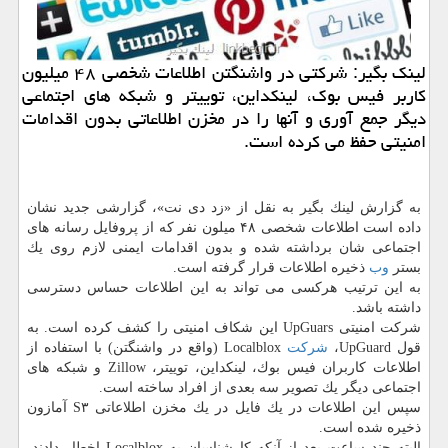
لینك بگیر: شركتی در واشنگتن اطلاعات شخصی ۴۸ میلیون
كاربر فیس بوك، لینكداین، توییتر و شبكه های اجتماعی
دیگر جمع آوری و آنها را در مخزن اطلاعاتی بدون اقدامات
امنیتی حفظ می كرده است.
به گزارش لینك بگیر به نقل از «زد دی نت»، گزارشی جدید نشان
داده است اطلاعات شخصی ۴۸ میلون نفر كه از پروفایل رسانه های
اجتماعی شان برداشته شده و بدون اقدامات ایمنی لازم روی یك
بستر
وب
ذخیره اطلاعات قرار گرفته است.
به این ترتیب هركسی می تواند به این اطلاعات حساس دسترسی
داشته باشد.
شركت امنیتی UpGuars این شكاف امنیتی را كشف كرده است. به
قول UpGuard،
شركت
Localblox (واقع در واشنگتن) با استفاده از
اطلاعات كاربران فیس بوك، لینكداین، توییتر، Zillow و شبكه های
اجتماعی دیگر یك تصویر سه بعدی از افراد ساخته است.
سپس این اطلاعات در یك فایل در یك مخزن اطلاعاتی S۳ آمازون
ذخیره شده است.
البته چند ساعت بعد از آنكه كارشناسان به Localblox اخطار دادند،