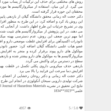
روش های مختلفی برای حذف این تركیبات از پساب مورد اس
می گیرد. از این میان، استفاده از میكروارگانیسم ها مور
محققان این حوزه قرار گرفته است.
دكتر حجت اله زمانی محقق دانشگاه گیلان از بازدهی پایی
این روش یاد كرد و اضافه كرد: در این طرح به منظور افز
وی در تشریح جزئیات این طرح اظهار داشت: از آنجایی كه می
می دهند، در این پژوهش از میكروارگانیسم های تثبیت ش
اما مهم ترین ضعف این روش، عدم دسترسی بهینه میكرو
نانوذرات اكسیدآهن برای افزایش غلظت موضعی دارو و اف
عضو هیات علمی دانشگاه گیلان اضافه كرد: حضور نانوذرا
مولكول های دارو پیوند برقرار كرده و منجر به افزای
میكروارگانیسم ها به مولكول های دارو بیشتر شده و بازدهی
سطح در دسترس برای واكنش می گردد.
افزایش دما سرعت این فرایند را بالا می برد.
دكتر حجت اله زمانی و دكتر روحان رخشایی از اعضای هی
شركت تولیدی دارویی سبحان آنكولوژی در انجام این طرح ه
نتایج این تحقیق در نشریه Journal of Hazardous Materials انتشار یافته است.
علمی**1023**1834
4957
/ 5
5.0