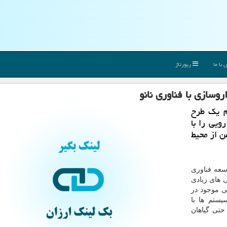
با ما
رپورتاژ
وسازی با فناوری نانو
ام یك طرح
ویی را با
ن از محیط
سعه فناوری
 های زیادی
ی موجود در
یستم ها با
حتی گیاهان