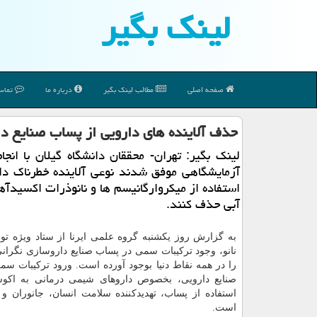
لینك بگیر
صفحه اصلی
مطالب لینك بگیر
درباره ما
تماس 
حذف آلاینده های دارویی از پساب صنایع دار
لینك بگیر: تهران- محققان دانشگاه گیلان با انج
آزمایشگاهی موفق شدند نوعی آلاینده خطرناك دار
استفاده از میكروارگانیسم ها و نانوذرات اكسیدآه
آبی حذف كنند.
به گزارش روز یكشنبه گروه علمی ایرنا از ستاد ویژه تو
نانو، وجود تركیبات سمی در پساب صنایع داروسازی نگرانی
را در همه نقاط دنیا بوجود آورده است. ورود تركیبات سم
صنایع دارویی، بخصوص داروهای شیمی درمانی به اكوس
استفاده از پساب، تهدیدكننده سلامت انسان، جانوران و 
است.