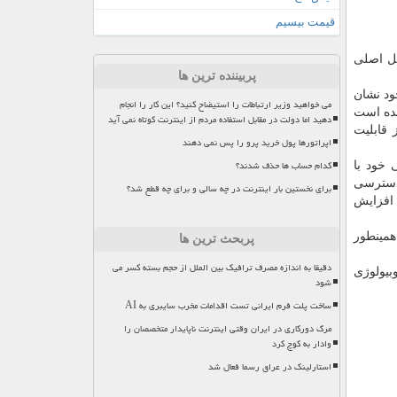
قیمت بیسیم
كل اصلی
پربیننده ترین ها
ود نشان
می خواهید وزیر ارتباطات را استیضاح کنید؟ این کار را انجام
شده است
دهید اما دولت در مقابل استفاده مردم از اینترنت کوتاه نمی آید
قابلیت
اپراتورها پول خرید پرو را پس نمی دهند
کدام حساب ها حذف شدند؟
 خود با
 دسترسی
برای نخستین بار اینترنت در چه سالی و برای چه قطع شد؟
 افزایش
درصد گزارش شده است. همینطور
پربحث ترین ها
دقیقا به اندازه مصرف ترافیک بین الملل از حجم بسته کسر می
بیولوژی
شود
ساخت پلت فرم ایرانی تست اقدامات مخرب سایبری به AI
مرگ دورکاری در ایران وقتی اینترنت ناپایدار متخصصان را
وادار به کوچ کرد
استارلینک در عراق رسما فعال شد