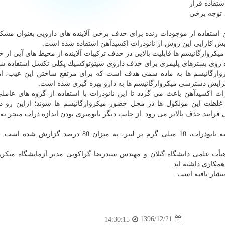
تفاده قرار
د توجه برخی
ن استفاده از موجودات زنده برای حذف برخی آلاینده های دارویی بعنوان مش
ایش كارایی این روش از نانوذرات اكسیدآهن استفاده شده است.
كروارگانیسم ها قابلیت بالایی در حذف تركیبات آلاینده از محیط های آبی از خ
ده روی بسترهای پلیمری برای حذف داروی سیتوتوكسیك پكلی تكسل استفاده 
ارگانیسم ها به ماده سمی هدف است كه برای مرتفع ساختن این عیب، از 
زایش دسترسی میكروارگانیسم ها به دارو بهره گیری شده است.
ت اكسیدآهن باعث می گردد تا این نانوذرات با استفاده از گروه های عاملی
ش غلظت این مولكول ها در محل حضور میكروارگانیسم ها شوند؛ ازاین رو
 فرایند حذف بالاتر می رود. از جانب دیگر نانومتری بودن اندازه ذرات منجر به
بازدهی حذف میكروبی داروی پكلی تكسل در غلظت بهینه نانوذرات، 10 میلی گرم بر لیتر، به میزان 80 
أت علمی دانشگاه گیلان و مهندس سیدرضا گراكویی مدیر آزمایشگاه میكرو
مكاری داشته اند.
1396/12/21
14:30:15