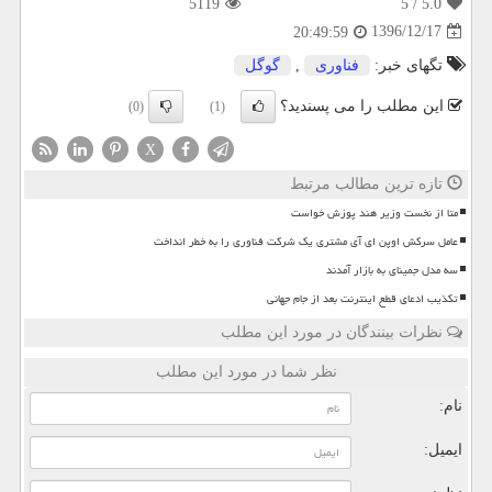
5119
/ 5
5.0
1396/12/17
20:49:59
تگهای خبر:
فناوری
,
گوگل
این مطلب را می پسندید؟
(0)
(1)
X
تازه ترین مطالب مرتبط
متا از نخست وزیر هند پوزش خواست
عامل سرکش اوپن ای آی مشتری یک شرکت فناوری را به خطر انداخت
سه مدل جمینای به بازار آمدند
تکذیب ادعای قطع اینترنت بعد از جام جهانی
نظرات بینندگان در مورد این مطلب
نظر شما در مورد این مطلب
نام:
ایمیل: