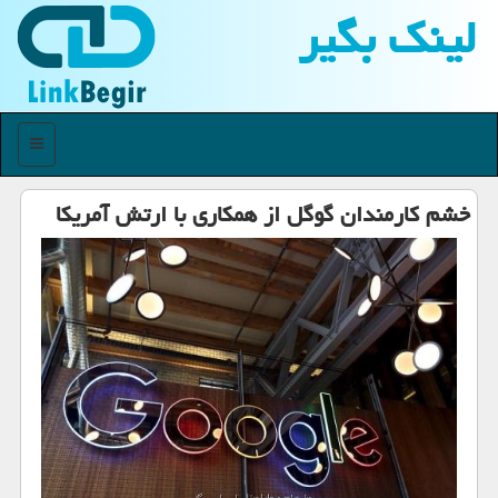
لینك بگیر
منو
خشم كارمندان گوگل از همكاری با ارتش آمریكا