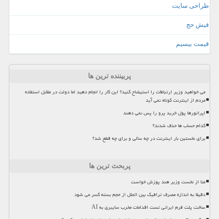
طراحی سایت
فیش حج
قیمت بیسیم
پربیننده ترین ها
می خواهید وزیر ارتباطات را استیضاح کنید؟ این کار را انجام دهید اما دولت در مقابل استفاده
مردم از اینترنت کوتاه نمی آید
اپراتورها پول خرید پرو را پس نمی دهند
کدام حساب ها حذف شدند؟
برای نخستین بار اینترنت در چه سالی و برای چه قطع شد؟
پربحث ترین ها
متا از نخست وزیر هند پوزش خواست
دقیقا به اندازه مصرف ترافیک بین الملل از حجم بسته کسر می شود
ساخت پلت فرم ایرانی تست اقدامات مخرب سایبری به AI