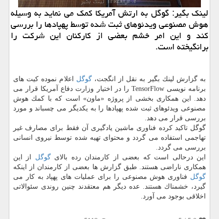
لینك بگیر: گوگل به ارتش آمریكا كمك می نماید به وسیله
هوش مصنوعی ویدئوهای ثبت شده توسط پهپادها را بررسی
كند و این امر خشم بعضی از كاركنان این شركت را
برانگیخته است.
به گزارش لینك بگیر به نقل از انگجت،
گوگل
اعلام نموده كیت های
برنامه نویسی TensorFlow را در اختیار وزارت دفاع آمریكا قرار می
دهد. این همكاری بخشی از پروژه «ماون» است كه با كمك هوش
مصنوعی ویدئوهای ثبت شده پهپادها را به یكدیگر می چسباند و مورد
بررسی قرار می دهد.
گوگل تاكید كرده فناوری ماشین یادگیری آن فقط برای مصارف غیر
تهاجمی استفاده می گردد و محتوای تهیه شده توسط نیروی انسانی
بررسی می گردد.
این درحالی است كه بعضی از كارمندان رده بالای
گوگل
از این
همكاری ناراضی هستند. طبق گزارش ها بعضی از كارمندان از اینكه
گوگل
فناوری هوش مصنوعی را برای عملیات های پهپاد به كار می
گیرد، خشمناك هستند. عده دیگر هم معتقدند چنین روندی سئوالاتی
اخلاقی بوجود می آورد.