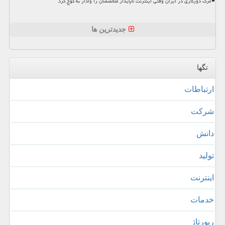
مرگ دورکاری در ایران وقتی اینترنت ناپایدار متخصصان را وادار به کوچ کرد
جدیدترین ها
تگها
ارتباطات
شركت
دانش
تولید
اینترنت
خدمات
رپورتاژ