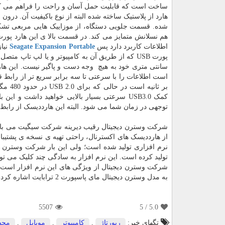
ساخت است که قابلیت حمل آسان و راحت را فراهم می کند 
شده. قسمت جلویی دستگاه، از موزاییک هایی مربعی تشکیل
اطلاعات کاربرد دارد پس
Seagate Expansion Portable
نیاز
بر ثا
کمک USB3.0 سرعتی بسیار بالایی خواهید داشت 
توجهی در زمان شما می شود. البته این هارددیسک از رابط قدیمی تر USB 2.0 نیز پش
شرکت وسترن دیجیتال رقیب دیرینه شرکت سیگیت می باشد که
از هارددیسک های اکسترنال، راحتی تهیه ی نسخه ی پشتیب
نرم افزاری تولید شده است؛ ولی این بار شرکت وسترن دی
تولید کرده است. این نرم افزار به سادگی چند کلیک می توا
شرکت وسترن دیجیتال از ویژگی های این نرم افزار است. ا
به مدل وسترن دیجیتال مای پاسپورت 2 ترابایت اشاره کرد.
5507
/ 5
5.0
تگهای خبر:
رپورتاژ
,
كامپیوتر
,
موبایل
,
محص