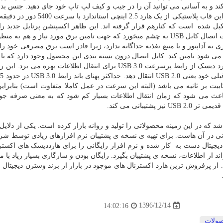
و به آسانی می توانید آن را در جیب و کیف لپ تاپ خود جای دهید. جنس بدن
هارد از پلاستیک ساخته شده البته از نوع باکیفیت آن. درون این قاب پلاستیکی از یک هارد 
 شده است که کنارهم قرار گرفته اند. این ظاهر اکسپنشن پرتابل جدید را ک
هم نسلانش متمایز می کند. در قسمت بالا ی این هارد پورت اتصال کابل USB به چشم میخورد که جهت تامین برق مورد نیاز و هم
ی به آداپتور و یا منبع تغذیه جداگانه ندارد، زیرا قادر است برق مصرفی خود را
سانتی متری خود به هیچ وجه دست و پاگیر نیست. این هارد دیسک از رابط پرسرعت USB 3.0 برای انتقال اطلاعات بهره 
ا
نیه است در حالی که برای USB 2.0 در حدود 480 مگابیت بر ثانیه می باشد (البته این سرعت در عمل کاملا متفاوت است) بنا
و این باعث می شود که زمان انتقال اطلاعات بسیار کم شود که به معنی صرفه جو
تیبانی می کند.
 در این زمینه محصولاتی را تولید و روانه بازار کرده است. یکی از دلایل 
انی در آن هاست. برای تهیه ی نسخه ی پشتیبان نرم افزارهای زیادی توسط ش
جیتال دست به کار شده و نرم افزار رایگانی را برای هارددیسک های اکستر
ند از اطلاعات، نسخه ی پشتیبان بگیرد. رایگان بودن و سازگاری بسیار زیاد با 
ز پرفروش ترین هارد اکسترنال های موجود در بازار از برند وسترن دیجیتال 
1396/12/14
14:02:16
ولات