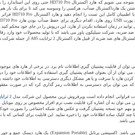
شود. اگر نگاهی به شرایط استاندارد IEC IPX8 بیندازیم، متوجه می شویم که هارد اکسترنال HD710 Pro حتی 
اشتن یک هارداکسترنال ضدآب، هرکسی را وسوسه می کند تا برای یک بار هم
آن را درون آب بیندازد. خیالتان راحت باشد که می توانید با اطم
انید در زمان استفاده نکردن از هارد، این درپوش را در جای خود محکم کنید.
 ضد ضربه، شرکت سیلیکون پاور می باشد که با تولید محصولات خود وارد رق
با شرکت ای دیتا شده است. این شرکت نیز با تولید هارد اکسترنال های ضد ضربه از قبیل هارد اک
 توان از قابلیت پشتیبان گیری اطلاعات نام برد. در برخی از هارد های موجود د
می توان از آن بعنوان فضای پشتیبان گیری استفاده کرد و اطلاعات خود را در
گم کردن هارد یا سرقت و یا هر مشکل دیگری دسترسی به اطلاعات خود داشته با
د که می توان برای دسترسی به اطلاعات رمز گذاری کرد که در صورت مفقو
مات فراوانی انجام داده است وپرفروش ترین محصول این شرکت مدل
2 تراب
س می توان به آن اشاره کرد قابلیت نصب نرم افزار مخصوص بر روی موبایل 
 مهم خود نسخه پشتیبان گرفت و عکس های شبکه اجتماعی را بصورت خودکا
با چند کلیک ساده اطلاعات خود را ذخیره نمایید. این قابلیت برای کسانی که با ن
می باشد.
دیگر محصول پرفروش شرکت سیگیت، مدل اکسپنشن می باشد. اکسپنشن پرتابل (Expansion Portable) یک 