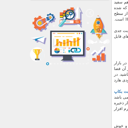
روی این استاندارد را هم سفید
 که شده
ینان کامل این تست را انجام دهید و هارد اکسترنال HD710 Pro فراتر از سطح
انتظارتان ظاهر خواهد شد. درنظرگرفتن یک درپوش برای پورت USB روی هارد، اقدام دیگری برای حفظ ضدآب بودن هارد HD710 Pro است.
ابت جدی
سترنال 2 ترابایت A85 از جمله شرکت های قابل
ر بازار
 آن فضا
شید. در
دی هارد
ایت بکاپ
می باشد
ر ذخیره
رم افزار
هارد دیسک جمع و جور و خوش