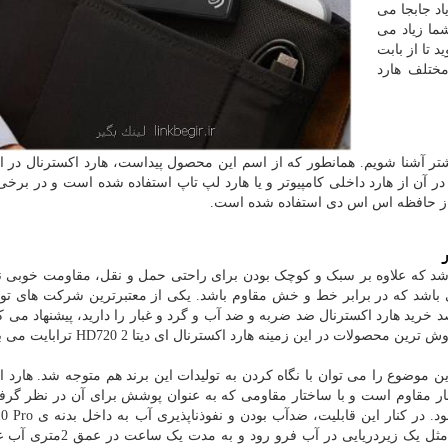
اد جابجا می
شما زیاد می
 تا از بابت
مختلف هارد
بیشتر آشنا شویم. همانطور که از اسم این محصول پیداست، هارد اکسترنال در ا
در آن از هارد داخلی کامپیوتر و یا هارد لپ تاپ استفاده شده است و در برخی
 از حافظه اس اس دی استفاده شده است.
باشد که علاوه بر سبک و کوچک بودن برای راحتی حمل و نقل، مقاومت خوبی 
باشد که در برابر خط و خش مقاوم باشد. یکی از معتبرترین شرکت های تولی
خرید هارد اکسترنال ضد ضربه و ضد آب و گرد و غبار را دارید، پیشنهاد می کن
ت در این زمینه هارد اکسترنال ای دیتا HD720 2 ترابایت می باشد.
این موضوع را می توان با نگاه کردن به تولیدات این برند هم متوجه شد. هارد ا
 گردوغبار مقاوم است و با ساختار مقاومی که به عنوان پوشش برای آن در نظر گر
دیگر مشخصه های این هارد هستند. HD710 Pro می تواند مثل یک زیردریایی 