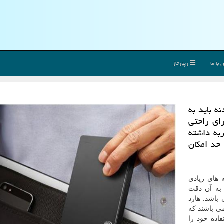
با ما
رپورتاژ
ه باید به
ای راحتی
به داشته
حد امكان
 هستید، گزینه های زیادی
 به آن دقت
 باشد. هارد
می باشند که
فاده خود را