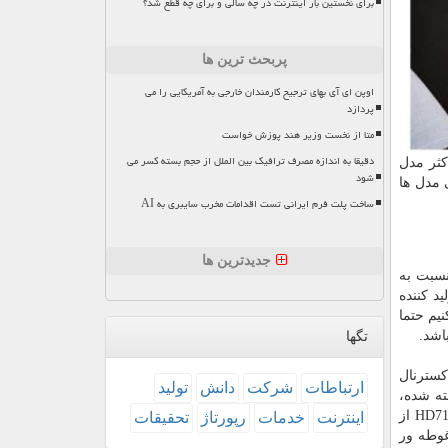
برای نخستین بار اینترنت در چه سالی و برای چه قطع شد؟
پربحث ترین ها
اوپن ای آی بهای ترجیح کارمندان خارجی به آمریکایی را می
پردازد
متا از نخست وزیر هند پوزش خواست
دقیقا به اندازه مصرف ترافیک بین الملل از حجم بسته کسر می
کثر مدل
شود
 مدل ها
ساخت پلت فرم ایرانی تست اقدامات مخرب سایبری به AI
جدیدترین ها
نسبت به
د کننده
یم حتما
تگها
کسترنال
ارتباطات
شركت
دانش
تولید
فته شده،
نمی گذارد حتی ذره ای غبار به محیط درونی هارد وارد شود. در کنار این قابلیت، ضدآب بودن و نفوذناپذیری آب به داخل بدنه ی HD710 Pro از
اینترنت
خدمات
رپورتاژ
تحقیقات
در آب فرو رود و به مدت یک ساعت در عمق 2متری آب غوطه ور