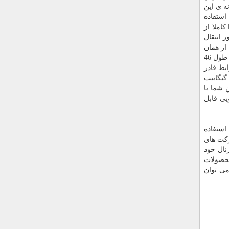
ه ی این
2.5 اینچی استاندارد با سرعت 5400 دور در دقیقه استفاده
املا از
 به منظور انتقال
 از همان
پورت USB که از طریق آن به کامپیوتر و یا لپ تاپ متصل می شود تامین کند. کابل اتصال درون بسته بندی این محصول وجود دارد که با طول 46
می برد. این رابط قادر
ست اطلاعات را با سرعتی تا سه برابر سریع تر از رابط قبلی خود یعنی USB 2.0 انتقال دهد. حداکثر پهنای باند رابط USB 3.0 در حدود 5 گیگابیت
براین شما با
یی قابل
استفاده
رکت های
نال خود
محصولات
می توان