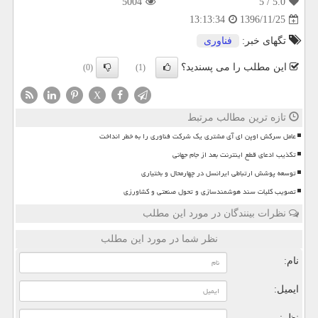
5004
/ 5
5.0
1396/11/25
13:13:34
تگهای خبر:
فناوری
این مطلب را می پسندید؟
(0)
(1)
X
تازه ترین مطالب مرتبط
عامل سرکش اوپن ای آی مشتری یک شرکت فناوری را به خطر انداخت
تکذیب ادعای قطع اینترنت بعد از جام جهانی
توسعه پوشش ارتباطی ایرانسل در چهارمحال و بختیاری
تصویب کلیات سند هوشمندسازی و تحول صنعتی و کشاورزی
نظرات بینندگان در مورد این مطلب
نظر شما در مورد این مطلب
نام:
ایمیل:
نظر: