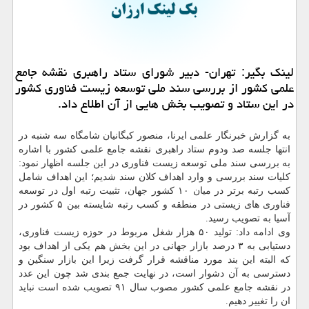
لینك بگیر: تهران- دبیر شورای ستاد راهبری نقشه جامع
علمی كشور از بررسی سند ملی توسعه زیست فناوری كشور
در این ستاد و تصویب بخش هایی از آن اطلاع داد.
به گزارش خبرنگار علمی ایرنا، منصور كبگانیان شامگاه سه شنبه در
انتها جلسه صد ودوم ستاد راهبری نقشه جامع علمی كشور با اشاره
به بررسی سند ملی توسعه زیست فناوری در این جلسه اظهار نمود:
كلیات سند بررسی و وارد اهداف كلان سند شدیم؛ این اهداف شامل
كسب رتبه برتر در میان ۱۰ كشور جهان، تثبیت رتبه اول در توسعه
فناوری های زیستی در منطقه و كسب رتبه شایسته بین ۵ كشور در
آسیا به تصویب رسید.
وی ادامه داد: تولید ۵۰ هزار شغل مربوط در حوزه زیست فناوری،
دستیابی به ۳ درصد بازار جهانی در این بخش هم یكی از اهداف بود
كه البته این بند مورد مناقشه قرار گرفت زیرا این بازار سنگین و
دسترسی به آن دشوار است، در نهایت جمع بندی شد چون این عدد
در نقشه جامع علمی كشور مصوب سال ۹۱ تصویب شده است نباید
ان را تغییر دهیم.