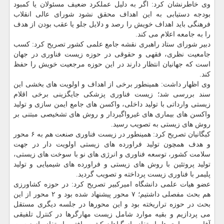
وی خاطرنشان كرد: اگر به دلیل عملكرد ضعیف مسئولان یا كمبود
بودجه دستیابی به این اهداف محقق نشود شورای عالی انقلاب
فرهنگی باید اهداف خویش را رصد و دلایل جلو یا عقب بودن از هدف
را به جامعه اعلام می كند.
دبیر شورای ستاد راهبری نقشه جامع علمی كشور تصریح كرد: كسب
جامعیت نظری، فقهی و حقوقی در حوزه زیست فناوری در جهان
است كه جهانیان انتظار دارند در این حوزه مرجعیت خویش را حفظ
كند.
وی اظهار داشت: همینطور برخی از اهداف و اولویت های بخشی این
سند بررسی شد؛ زیست فناوری پزشكی جایگزینی برخی اقلام
زیستی وارداتی با تولید داخلی، واكسن های جامع ایمن سازی و تولید
واكسن های بیماری های غیرواگیردار و روش های تشخیصی مبتنی بر
روش های زیستی به تصویب رسید.
كبگانیان تصریح كرد: همینطور در زیست فناوری صنعت هم به ۶ محور
و هدف همچون تولید فراورده های زیستی اولویت دار در جهت
سلامت كشور، توسعه فناوری و انرژی های نو با سوخت های زیستی،
تولید پروتئین با روش های زیستی و فراورده های شیمیایی و تولید
پلیمر با فناوری زیست پرداخته و تصویب گردید.
عضو هیات علمی دانشگاه امیركبیر تصریح كرد: در حوزه كشاورزی
هم بحث مفصلی داشتیم؛ ۷ محور پیشنهاد شده بود و ۲ محور از این
بحث در حوزه تراریخته بود و این محورها در جلسه دیگری مستقل
می پردازیم و بقیه موارد شامل زیست مهارگرها در كنترل تلفیقی