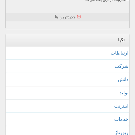
استارلینک در عراق رسما فعال شد
جدیدترین ها
تگها
ارتباطات
شركت
دانش
تولید
اینترنت
خدمات
رپورتاژ