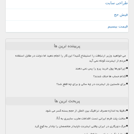
طراحی سایت
فیش حج
قیمت بیسیم
پربیننده ترین ها
می خواهید وزیر ارتباطات را استیضاح کنید؟ این کار را انجام دهید اما دولت در مقابل استفاده
مردم از اینترنت کوتاه نمی آید
اپراتورها پول خرید پرو را پس نمی دهند
کدام حساب ها حذف شدند؟
برای نخستین بار اینترنت در چه سالی و برای چه قطع شد؟
پربحث ترین ها
دقیقا به اندازه مصرف ترافیک بین الملل از حجم بسته کسر می شود
ساخت پلت فرم ایرانی تست اقدامات مخرب سایبری به AI
مرگ دورکاری در ایران وقتی اینترنت ناپایدار متخصصان را وادار به کوچ کرد