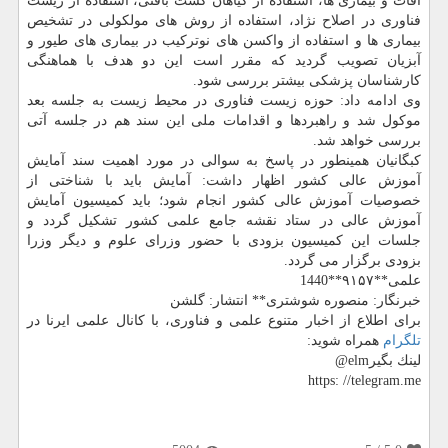
آفات و بیماری ها، استفاده از گیاهان كشت بافتی، استفاده از زیست
فناوری در اصلاح نژاد، استفاده از روش های مولكولی در تشخیص
بیماری ها و استفاده از واكسن های نوتركیب در بیماری های طیور و
آبزیان تصویب گردید كه مقرر است این دو هدف با هماهنگی
كارشناسان پزشكی بیشتر بررسی شود.
وی ادامه داد: حوزه زیست فناوری در محیط زیست به جلسه بعد
موكول شد و راهبردها و اقدامات ملی این سند هم در جلسه آتی
بررسی خواهد شد.
كبگانیان همینطور در پاسخ به سوالی در مورد اهمیت سند آمایش
آموزش عالی كشور اظهار داشت: آمایش باید با شناختی از
خصوصیات آموزش عالی كشور انجام شود؛ باید كمیسیون آمایش
آموزش عالی در ستاد نقشه جامع علمی كشور تشكیل گردد و
جلسات این كمیسیون بزودی با حضور وزرای علوم و دیگر وزرا
بزودی برگزار می گردد.
علمی**۹۱۵۷**1440
خبرنگار: منصوره شوشتری** انتشار: گلشن
برای اطلاع از اخبار متنوع علمی و فناوری، با كانال علمی ایرنا در
تلگرام
همراه شوید:
لینك بگیرelm@
https: //telegram.me