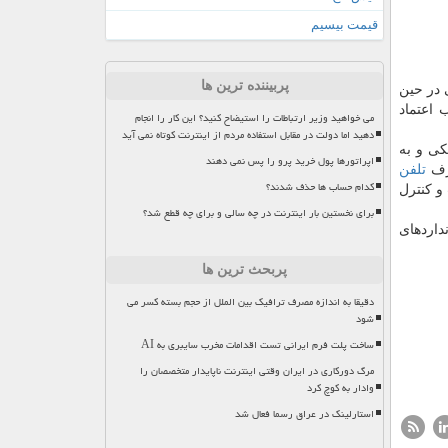
قیمت بیسیم
پربیننده ترین ها
 در حین
اعتماد
می خواهید وزیر ارتباطات را استیضاح کنید؟ این کار را انجام
دهید اما دولت در مقابل استفاده مردم از اینترنت کوتاه نمی آید
ی و به
اپراتورها پول خرید پرو را پس نمی دهند
ارف
تلفن
کدام حساب ها حذف شدند؟
و كنترل
برای نخستین بار اینترنت در چه سالی و برای چه قطع شد؟
ده خدمت در استانداردهای
پربحث ترین ها
دقیقا به اندازه مصرف ترافیک بین الملل از حجم بسته کسر می
شود
ساخت پلت فرم ایرانی تست اقدامات مخرب سایبری به AI
مرگ دورکاری در ایران وقتی اینترنت ناپایدار متخصصان را
وادار به کوچ کرد
استارلینک در عراق رسما فعال شد