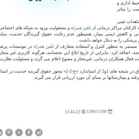
حیط اداری و
ت را متاثر
اهدات عینی
كاركنان مراكز درمانی از
تلفن همراه
و مشغولیت ورود به شبكه های اجتماعی
ی و كاهش ایمنی بیمار، همینطور عدم رعایت حقوق گیرندگان خدمت، سلب 
پزشكی را به دنبال خواهد داشت.
مستمر به منظور كنترل و استفاده متعارف از
تلفن همراه
در موسسات پزشك
 اضافه كرد: بنابراین از تاریخ ابلاغ این بخشنامه، هرگونه كاربری غیر متع
 فعال همكاران درمانی، غیرمجاز و ممنوع اعلام می گردد و مسئولیت نظارت 
وی تصریح كرد: به منظور رعایت حقوق بیماران، مبحث فوق در سنجه های 1و2 از استاندارد «ح-2-2» محور حقوق گیرن
1396/11/08
13:44:22
X