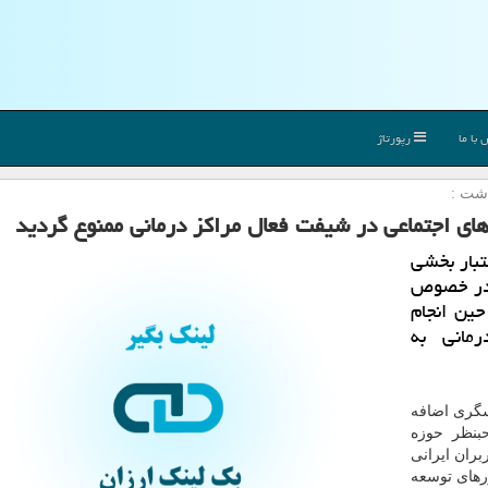
با ما
رپورتاژ
اشت :
های اجتماعی در شیفت فعال مراكز درمانی ممنوع گردید
تبار بخشی
 در خصوص
حین انجام
مانی به
سگری اضافه
بنظر حوزه
بران ایرانی
ورهای توسعه