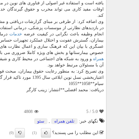
یافته است و استفاده غیر اصولی از فناوری های نوین در م
اوقات مفید كاری می تواند مخرب و حقوق گیرندگان خدم
كند.
وی اضافه كرد: از طرفی بر مبنای گزارشات دریافتی و مش
در بازدیدهای نظارتی از موسسات پزشكی، درمانی استفاده 
انجام وظیفه باعث نگرانی در كیفیت عرضه
خدمات
درمان
بیماران، گسترش عفونت و اختلال عملكرد تجهیزات حساس 
عسگری با بیان این كه فرهنگ سازی و اعمال نظارت های 
خصوص بیمارستانها و بخش های ویژه كاملا ضروری می باشد،
همراه
و ورود به شبكه های اجتماعی در محیط كاری و شیفت
آن با مسئولان مرتبط خواهد بود.
اعتباربخشی نسل نوین ابلاغی سال 1395 مورد تاكید قرار گرفته و بیمارستانها بر مبنای آن مورد ارزیابی قرار می گیرند.
سیام**1058**1055
دریافت: محمد افضلی**انتشار: زینب كارگر
4808
/ 5
5.0
تگهای خبر:
تلفن همراه
,
سئو
این مطلب را می پسندید؟
(0)
(1)