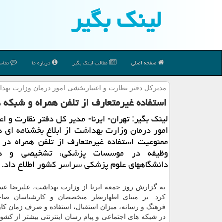
لینك بگیر
صفحه اصلی
مطالب لینك بگیر
درباره ما
تماس 
مدیركل دفتر نظارت و اعتباربخشی امور درمان وزارت بهد
استفاده غیرمتعارف از تلفن همراه و شبكه 
لینك بگیر: تهران- ایرنا- مدیر كل دفتر نظارت و اع
امور درمان وزارت بهداشت از ابلاغ بخشنامه ای
ممنوعیت استفاده غیرمتعارف از تلفن همراه در 
وظیفه در موسسات پزشكی، تشخیصی و در
دانشگاههای علوم پزشكی سراسر كشور اطلاع داد.
به گزارش روز جمعه ایرنا از وزارت بهداشت، علیرضا ع
كرد: بر مبنای اظهارنظر متخصصان و كارشناسان صاح
فرهنگ و رسانه، میزان استقبال، استفاده و صرف زمان كار
در شبكه های اجتماعی و پیام رسان اینترنتی بیشتر از كش