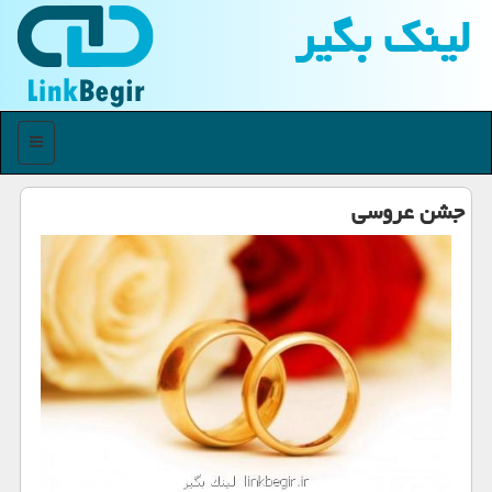
لینك بگیر
منو
جشن عروسی