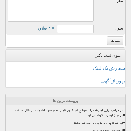
نظر:
سوال:
= ۳ بعلاوه ۱
منوی لینک بگیر
سفارش بک لینک
رپورتاژ آگهی
پربیننده ترین ها
می خواهید وزیر ارتباطات را استیضاح کنید؟ این کار را انجام دهید اما دولت در مقابل استفاده
مردم از اینترنت کوتاه نمی آید
اپراتورها پول خرید پرو را پس نمی دهند
کدام حساب ها حذف شدند؟