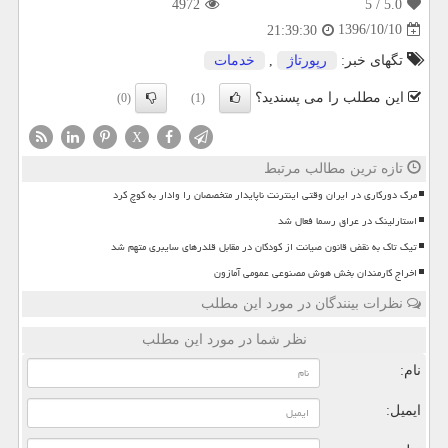
4972
/ 5
5.0
1396/10/10
21:39:30
تگهای خبر:
رپورتاژ
,
خدمات
این مطلب را می پسندید؟
(0)
(1)
X
تازه ترین مطالب مرتبط
مرگ دورکاری در ایران وقتی اینترنت ناپایدار متخصصان را وادار به کوچ کرد
استارلینک در عراق رسما فعال شد
تیک تاک به نقض قانون صیانت از کودکان در مقابل قلدرهای سایبری متهم شد
اخراج کارمندان بخش هوش مصنوعی عمومی آمازون
نظرات بینندگان در مورد این مطلب
نظر شما در مورد این مطلب
نام:
ایمیل: