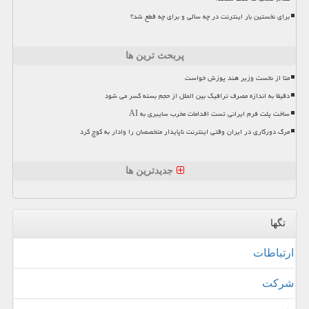
برای نخستین بار اینترنت در چه سالی و برای چه قطع شد؟
پربحث ترین ها
متا از نخست وزیر هند پوزش خواست
دقیقا به اندازه مصرف ترافیک بین الملل از حجم بسته کسر می شود
ساخت پلت فرم ایرانی تست اقدامات مخرب سایبری به AI
مرگ دورکاری در ایران وقتی اینترنت ناپایدار متخصصان را وادار به کوچ کرد
جدیدترین ها
تگها
ارتباطات
شركت