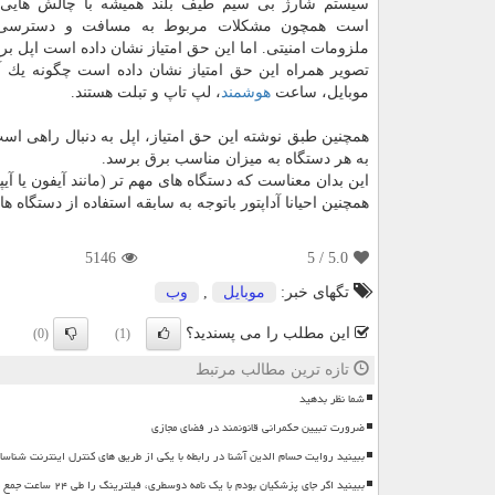
سیستم شارژ بی سیم طیف بلند همیشه با چالش هایی ر
است همچون مشكلات مربوط به مسافت و دسترسی 
ملزومات امنیتی. اما این حق امتیاز نشان داده است اپل بر
تصویر همراه این حق امتیاز نشان داده است چگونه یك آد
موبایل، ساعت
هوشمند
، لپ تاپ و تبلت هستند.
همچنین طبق نوشته این حق امتیاز، اپل به دنبال راهی اس
به هر دستگاه به میزان مناسب برق برسد.
این بدان معناست كه دستگاه های مهم تر (مانند آیفون یا آیپ
همچنین احیانا آداپتور باتوجه به سابقه استفاده از دستگاه ها
5146
/ 5
5.0
تگهای خبر:
موبایل
,
وب
این مطلب را می پسندید؟
(0)
(1)
تازه ترین مطالب مرتبط
شما نظر بدهید
ضرورت تبیین حکمرانی قانونمند در فضای مجازی
ببینید روایت حسام الدین آشنا در رابطه با یکی از طریق های کنترل اینترنت شناسا
ببینید اگر جای پزشکیان بودم با یک نامه دوسطری، فیلترینگ را طی ۲۴ ساعت جمع می کردم