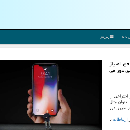
با ما
رپورتاژ
ق امتیاز
یق دور می
 اختراعی را
بعنوان مثال
از طریق دور
ز
ارتباطات
با