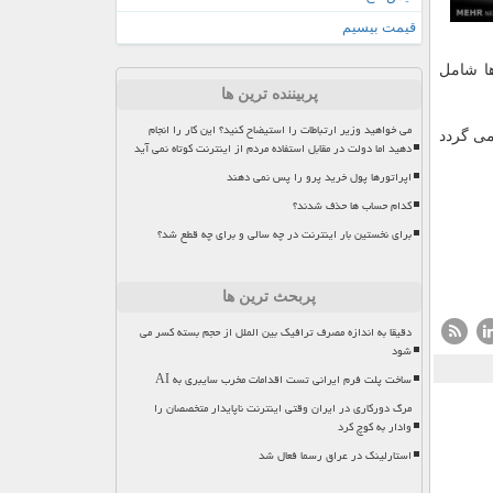
قیمت بیسیم
ها شامل
پربیننده ترین ها
می خواهید وزیر ارتباطات را استیضاح کنید؟ این کار را انجام
می گردد
دهید اما دولت در مقابل استفاده مردم از اینترنت کوتاه نمی آید
اپراتورها پول خرید پرو را پس نمی دهند
کدام حساب ها حذف شدند؟
برای نخستین بار اینترنت در چه سالی و برای چه قطع شد؟
پربحث ترین ها
دقیقا به اندازه مصرف ترافیک بین الملل از حجم بسته کسر می
شود
ساخت پلت فرم ایرانی تست اقدامات مخرب سایبری به AI
مرگ دورکاری در ایران وقتی اینترنت ناپایدار متخصصان را
وادار به کوچ کرد
استارلینک در عراق رسما فعال شد