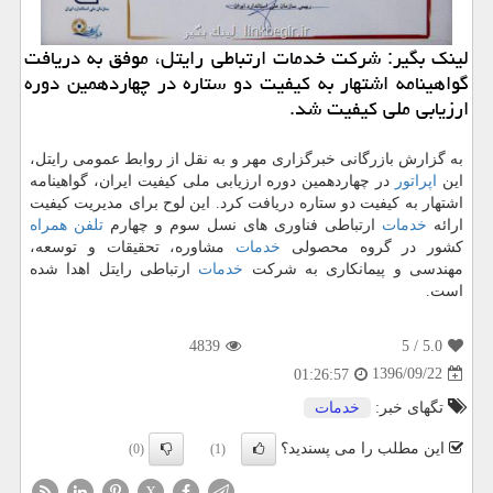
لینك بگیر: شركت خدمات ارتباطی رایتل، موفق به دریافت
گواهینامه اشتهار به كیفیت دو ستاره در چهاردهمین دوره
ارزیابی ملی كیفیت شد.
به گزارش بازرگانی خبرگزاری مهر و به نقل از روابط عمومی رایتل،
این
اپراتور
در چهاردهمین دوره ارزیابی ملی كیفیت ایران، گواهینامه
اشتهار به كیفیت دو ستاره دریافت كرد. این لوح برای مدیریت كیفیت
ارائه
خدمات
ارتباطی فناوری های نسل سوم و چهارم
تلفن همراه
كشور در گروه محصولی
خدمات
مشاوره، تحقیقات و توسعه،
مهندسی و پیمانكاری به شركت
خدمات
ارتباطی رایتل اهدا شده
است.
4839
/ 5
5.0
1396/09/22
01:26:57
تگهای خبر:
خدمات
این مطلب را می پسندید؟
(0)
(1)
X