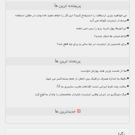
پربیننده ترین ها
می خواهید وزیر ارتباطات را استیضاح کنید؟ این کار را انجام دهید اما دولت در مقابل استفاده
مردم از اینترنت کوتاه نمی آید
اپراتورها پول خرید پرو را پس نمی دهند
کدام حساب ها حذف شدند؟
برای نخستین بار اینترنت در چه سالی و برای چه قطع شد؟
پربحث ترین ها
متا از نخست وزیر هند پوزش خواست
دقیقا به اندازه مصرف ترافیک بین الملل از حجم بسته کسر می شود
ساخت پلت فرم ایرانی تست اقدامات مخرب سایبری به AI
مرگ دورکاری در ایران وقتی اینترنت ناپایدار متخصصان را وادار به کوچ کرد
جدیدترین ها
تگها