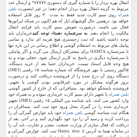
انتقال بهره بردار را با شماره گیری كد دستوری #۷۷۷۷* و ارسال عدد
مربوط به گزینه انتقال بهره بردار انجام دهند؛ در غیر اینصورت
تلفن
همراه
روی سیم كارت جدید فقط به مدت ۳۰ روز قابل استفاده
خواهد بود. درهمین حال گوشیهای اپل كه هم اكنون در شبكه اپراتورها
فعال می باشند، درصورت تعویض سیم كارت باید فرایند انتقال
مالكیت را انجام دهند.
به سرشماره «همتا» توجه كنید
خریداران باید
توجه داشته باشند كه ثبت رجیستری هیچ هزینه ای ندارد و تمامی
پیامك های مربوط به استعلام گوشی و اطلاع رسانی در این باره تنها
با سرشماره HAMTA برای مشتركان ارسال می گردد و اگر پیامكی
با سرشماره دیگری در پاسخ به كاربر ارسال شود، جعلی بوده و به
هیچ وجه قابل استناد نیست. خریداران حتما بعد از خرید دستگاه،
فاكتور رسمی با مهر فروشگاه كه شماره شناسه ۱۵ رقمی (IMEI)
دستگاه روی آن درج شده را از فروشنده دریافت كنند و درصورت
بروز هرگونه مشكل در مورد غیرقانونی بودن گوشی یا تجهیز،
فروشنده پاسخگو خواهد بود. مسافرانی كه از خارج از كشور گوشی
تلفن همراه
یا تجهیز دارای سیم كارت خریداری نموده و به همراه خود
وارد كشور می كنند، باید شناسه بین المللی ۱۵ رقمی (IMEI) تجهیز
خریداری شده را در گمرك محل ورود خود ثبت كنند. مسافران در
هنگام ثبت شناسه گوشی
تلفن همراه
خود باید عوارض گمركی آن را
پرداخت كرده و رسید آن را نزد خود نگهداری كنند و در آخر، بعد از
دریافت كد فعال سازی از وزارت صنعت، معدن و تجارت، باید آن را
در سامانه همتا به آدرس Hamta. ntsw. ir ثبت كنند. عوارض گمركی و