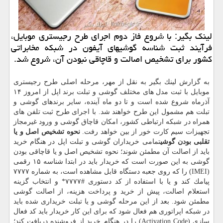
لینك بگیر: با شروع فاز دوم اجرای طرح رجیستری موبایل،
فرآیند ثبت شناسه گوشیهای آیفون در شبكه مخابراتی
كشور برای تشخیص اصالت و قاچاقی نبودن آن، شروع شد.
به گزارش لینك بگیر به نقل از مهر، مرحله اصلی طرح رجیستری
موبایل با ثبت مدل های مختلف گوشی و تبلت برند اپل از امروز ۱۴
آذرماه شروع شده است و تا دو ماه آینده، سایر برندهای گوشی و
تبلت هم مشمول این طرح خواهند شد. با اجرای طرح ثبت تلفن های
همراه در شبكه ارتباطی كشور، امكان قاچاق گوشی و ورود غیرمجاز
تجهیزات سیم كارت خور از بین خواهد رفت.
نحوه تشخیص اصل و یا
تقلبی بودن گوشی
تمامی خریداران گوشی و تبلت اپل در هنگام خرید
باید از اصالت آن مطمئن شوند؛ نحوه تشخیص اصل و یا قاچاقی بودن
گوشی به این صورت است كه خریدار باید در ابتدا شناسه ۱۵ رقمی
(IMEI) را كه روی جعبه دستگاه قابل مشاهده است، به شماره ۷۷۷۷
پیامك كند و یا با استفاده از كد دستوری #۷۷۷۷* و انتخاب گزینه
استعلام اصالت، پیش از خرید و پرداخت هزینه، از اصالت گوشی
مطمئن شود. بعد از این مرحله گوشی و یا تبلت خریداری شده باید
در شبكه اپراتوری هم فعال شود كه برای این كار خریدار باید كد فعال
سازی (Activation Code) را در هنگام خرید از فروشنده دریافت كند؛