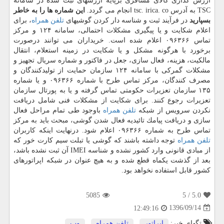
ارزش گذاری كالای مسافری برپایه ارزشهای ثبت شده در سامانه
TSC به آدرس tsc. irica. co انجام می گردد.
این شماره ها را به خاطر
بسپارید
در فرآیند ثبت و شناسه دار كردن گوشیهای
تلفن همراه
، برای
اعلام شكایت و یا پیگیری مشكلات احتمالی، سامانه ۱۲۴ و مركز
تماس ۰۹۶۳۶۶ اعلام شده است. خریداران می توانند درصورت
برخورد با هرگونه مشكل و یا شكایت در زمینه استعلام، انتقال
مالكیت، هزینه، فعال سازی، جعل در فاكتور و شماره سریال تجهیز و
مشكلات گمركی با سامانه ۱۲۴ سازمان حمایت از تولیدكنندگان و
مصرف كنندگان، مركز تماس طرح با شماره ۰۹۶۳۶۶ و یا شماره
۱۳۵ سازمان تعزیرات حكومتی تماس گرفته و یا به پورتال سازمان
تعزیرات رجوع كنند. برای شكایت از مشكلات فنی شامل دریافت
نكردن سرویس از شبكه
تلفن همراه
باوجود طی تمام مراحل فعال
سازی و دریافت پیامك تائیدیه فعال شدن گوشی، مبحث باید به مركز
تماس طرح به شماره ۰۹۶۳۶۶ اعلام شود. درنهایت اینكه كاربران
تلفن همراه
توجه داشته باشند كه گوشی یا تبلت سیم كارت خور كه
از مبادی قانونی وارد كشور نشده و شناسه IMEI آن ثبت نشده باشد،
بعد از گذشت یكماه قطع شده و به هیچ عنوان در شبكه اپراتورهای
كشور قابل استفاده نخواهد بود.
5085
/ 5
5.0
1396/09/14
12:49:16
تگهای خبر:
اپراتور
,
تلفن همراه
,
وب