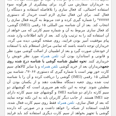
به خریداران سفارش می گردد برای پیشگیری از هرگونه سوء
استفاده احتمالی، كد فعال سازی را بلافاصله استفاده و دستگاه را
فعال كنند. برای این فعال سازی لازم است خریدار كد دستوری
#۷۷۷۷* را شماره گیری كرده و عدد مربوط به گزینه فعال سازی را
انتخاب كند. بعد از آن شناسه بین المللی ۱۵ رقمی (IMEI) گوشی،
كد فعال سازی مربوط به آن و شماره سیم كارتی كه می خواهد از
آن استفاده كند را به ترتیب وارد كند. بعد از تائید اطلاعات وارد شده،
پیام موفقیت آمیز بودن فرایند، روی صفحه گوشی دیده می گردد.
خریداران توجه داشته باشند كه تمامی مراحل استعلام باید با استفاده
از خودشان صورت گیرد و بعد از اطمینان از اصالت گوشی مورد نظر
و قانونی و استاندارد بودن آن،
تلفن همراه
مورد نظر خویش را
خریداری كنند.
نحوه تطبیق شناسه گوشی با شناسه درج شده روی
جعبه
خریداران بعد از خرید گوشی
تلفن همراه
و یا سایر كالاهای سیم
كارت خور بهتر است با شماره گیری كد دستوری #۰۶#*، شناسه بین
المللی ۱۵ رقمی (IMEI) گوشی را دریافت كرده و آن را با شناسه
ثبت شده روی جعبه دستگاه مطابقت دهند و از یكسان بودن آن
مطمئن شوند. توجه به این نكته هم ضروری است كه گوشیهای دو
سیم كارته دارای دو شناسه IMEI و گوشیهای چند سیم كارته دارای
چند IMEI هستند. از جانب دیگر كاربران باید به این نكته توجه نمایند
كه بعد از فعال سازی،
تلفن همراه
فقط روی سیم كارت فعال شده،
قابلیت استفاده از شبكه را خواهد داشت و در صورتی كه دارنده
گوشی یا تجهیز بخواهد از سیم كارت دیگری استفاده كند باید فرایند