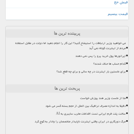
فیش حج
قیمت بیسیم
پربیننده ترین ها
می خواهید وزیر ارتباطات را استیضاح کنید؟ این کار را انجام دهید اما دولت در مقابل استفاده
مردم از اینترنت کوتاه نمی آید
اپراتورها پول خرید پرو را پس نمی دهند
کدام حساب ها حذف شدند؟
برای نخستین بار اینترنت در چه سالی و برای چه قطع شد؟
پربحث ترین ها
متا از نخست وزیر هند پوزش خواست
دقیقا به اندازه مصرف ترافیک بین الملل از حجم بسته کسر می شود
ساخت پلت فرم ایرانی تست اقدامات مخرب سایبری به AI
مرگ دورکاری در ایران وقتی اینترنت ناپایدار متخصصان را وادار به کوچ کرد