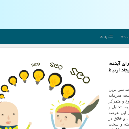
با ما
رپورتاژ
ای آینده،
اد ارتباط
اساسی ترین
گشت سرمایه
خ و متمرکز
ه، تحلیل و
ر این عرصه
 و خلاق در
اشته و سخت