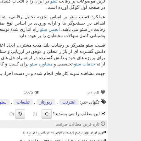
ترین موضوعات پر رقابت
سئو
در ایران را با انتخاب کلیدی
در صفحه اول گوگل آورده است.
عملکرد فست سئو بر اساس تجزیه تحلیل رقابتی، شنا
اهداف در جستجوگر ها و ارائه ورودی بر اساس نوع ص
رقابت در سئو می باشد.
انجمن سئو
راه اندازی شده توس
پشتیبانی کامل سوالات مخاطبان را بر عهده دارد.
فست سئو متمرکز بر رضایت بلند مدت مشتری، ایجاد اعتم
دانش گسترده ای از بازار محلی و موفق در ارزیابی و ش
برای پروژه های خود و دانش گسترده در ارائه راه حل های
ارائه
خدمات سئو
تخصصی و
مشاوره سئو
برای کسب و کار
جهت مشاهده نمونه کار های انجام شده و در دست اجرا، 
5075
/ 5
5.0
تگهای خبر:
اینترنت
,
رپورتاژ
,
تبلیغات
,
سئو
این مطلب را می پسندید؟
(0)
(1)
تازه ترین مطالب مرتبط
اوپن ای آی بهای ترجیح کارمندان خارجی به آمریکایی را می پردازد
دقیقا به اندازه مصرف ترافیک بین الملل از حجم بسته کسر می شود