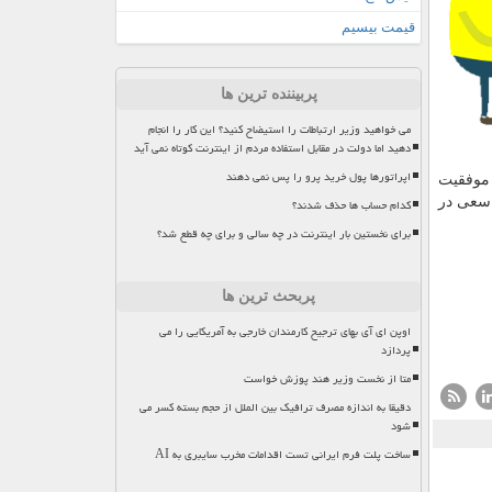
قیمت بیسیم
پربیننده ترین ها
می خواهید وزیر ارتباطات را استیضاح کنید؟ این کار را انجام
دهید اما دولت در مقابل استفاده مردم از اینترنت کوتاه نمی آید
اپراتورها پول خرید پرو را پس نمی دهند
 موفقیت
 سعی در
کدام حساب ها حذف شدند؟
برای نخستین بار اینترنت در چه سالی و برای چه قطع شد؟
پربحث ترین ها
اوپن ای آی بهای ترجیح کارمندان خارجی به آمریکایی را می
پردازد
متا از نخست وزیر هند پوزش خواست
دقیقا به اندازه مصرف ترافیک بین الملل از حجم بسته کسر می
شود
ساخت پلت فرم ایرانی تست اقدامات مخرب سایبری به AI