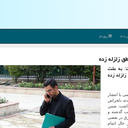
با ما
رپورتاژ
طق زلزله زده
: به علت
زلزله زده
ی با انتشار
ادثه دلخراش
 داشت: ضمن
شب گذشته و
رق در بعضی
 حال اتمام