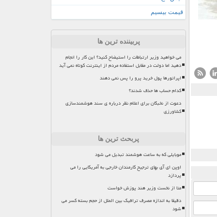
قیمت بیسیم
پربیننده ترین ها
می خواهید وزیر ارتباطات را استیضاح کنید؟ این کار را انجام
دهید اما دولت در مقابل استفاده مردم از اینترنت کوتاه نمی آید
اپراتورها پول خرید پرو را پس نمی دهند
کدام حساب ها حذف شدند؟
دعوت از نخبگان برای اعلام نظر درباره ی سند هوشمندسازی
کشاورزی
پربحث ترین ها
موبایلی که به ساعت هوشمند تبدیل می شود
اوپن ای آی بهای ترجیح کارمندان خارجی به آمریکایی را می
پردازد
متا از نخست وزیر هند پوزش خواست
دقیقا به اندازه مصرف ترافیک بین الملل از حجم بسته کسر می
شود