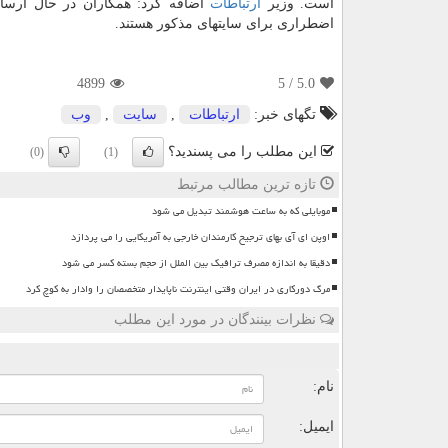
است. وزیر
ارتباطات
اضافه كرد: همكاران در حال ارسا
اضطراری برای سایتهای مذكور هستند.
4899
/ 5
5.0
تگهای خبر:
ارتباطات
,
سایت
,
وب
این مطلب را می پسندید؟
(0)
(1)
تازه ترین مطالب مرتبط
موبایلی که به ساعت هوشمند تبدیل می شود
اوپن ای آی بهای ترجیح کارمندان خارجی به آمریکایی را می پردازد
دقیقا به اندازه مصرف ترافیک بین الملل از حجم بسته کسر می شود
مرگ دورکاری در ایران وقتی اینترنت ناپایدار متخصصان را وادار به کوچ کرد
نظرات بینندگان در مورد این مطلب
ن
نام:
ایمیل: