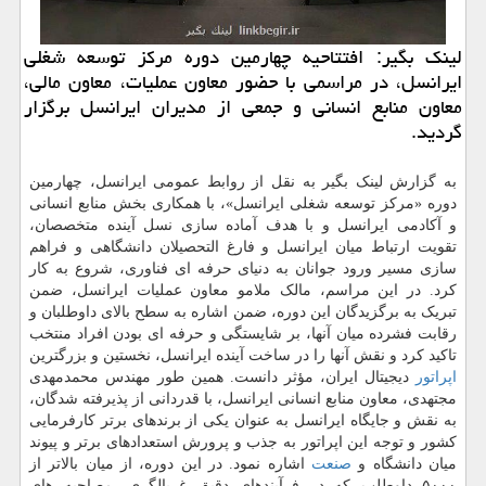
لینک بگیر: افتتاحیه چهارمین دوره مرکز توسعه شغلی
ایرانسل، در مراسمی با حضور معاون عملیات، معاون مالی،
معاون منابع انسانی و جمعی از مدیران ایرانسل برگزار
گردید.
به گزارش لینک بگیر به نقل از روابط عمومی ایرانسل، چهارمین
دوره «مرکز توسعه شغلی ایرانسل»، با همکاری بخش منابع انسانی
و آکادمی ایرانسل و با هدف آماده سازی نسل آینده متخصصان،
تقویت ارتباط میان ایرانسل و فارغ التحصیلان دانشگاهی و فراهم
سازی مسیر ورود جوانان به دنیای حرفه ای فناوری، شروع به کار
کرد. در این مراسم، مالک ملامو معاون عملیات ایرانسل، ضمن
تبریک به برگزیدگان این دوره، ضمن اشاره به سطح بالای داوطلبان و
رقابت فشرده میان آنها، بر شایستگی و حرفه ای بودن افراد منتخب
تاکید کرد و نقش آنها را در ساخت آینده ایرانسل، نخستین و بزرگترین
اپراتور
دیجیتال ایران، مؤثر دانست. همین طور مهندس محمدمهدی
مجتهدی، معاون منابع انسانی ایرانسل، با قدردانی از پذیرفته شدگان،
به نقش و جایگاه ایرانسل به عنوان یکی از برندهای برتر کارفرمایی
کشور و توجه این اپراتور به جذب و پرورش استعدادهای برتر و پیوند
میان دانشگاه و
صنعت
اشاره نمود. در این دوره، از میان بالاتر از
۵۰۰۰ داوطلب که در فرآیندهای دقیق غربالگری، مصاحبه های