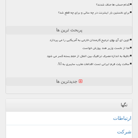
کدام حساب ها حذف شدند؟
برای نخستین بار اینترنت در چه سالی و برای چه قطع شد؟
پربحث ترین ها
اوپن ای آی بهای ترجیح کارمندان خارجی به آمریکایی را می پردازد
متا از نخست وزیر هند پوزش خواست
دقیقا به اندازه مصرف ترافیک بین الملل از حجم بسته کسر می شود
ساخت پلت فرم ایرانی تست اقدامات مخرب سایبری به AI
جدیدترین ها
تگها
ارتباطات
شركت