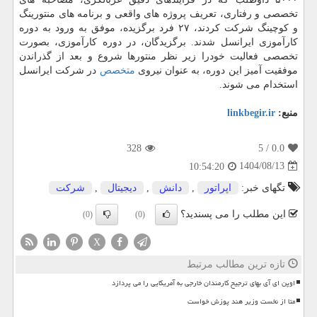
تخصصی و رفتاری، تعریف پروژه های واقعی و برنامه های منتورینگ
و کوچینگ شرکت کردند، ۲۷ فرد برگزیده، موفق به ورود به دوره
کارآموزی ایرانسل شدند. برگزیدگان، در دوره کارآموزی، بصورت
تخصصی فعالیت خودرا زیر نظر منتورها شروع و بعد از گذراندن
موفقیت آمیز این دوره، به عنوان نیروی
متخصص
در شرکت ایرانسل
استخدام می شوند.
منبع:
linkbegir.ir
328
/ 5
0.0
1404/08/13
10:54:20
تگهای خبر:
اپراتور
,
دانش
,
دیجیتال
,
شركت
این مطلب را می پسندید؟
(0)
(0)
X
تازه ترین مطالب مرتبط
اوپن ای آی بهای ترجیح کارمندان خارجی به آمریکایی را می پردازد
متا از نخست وزیر هند پوزش خواست