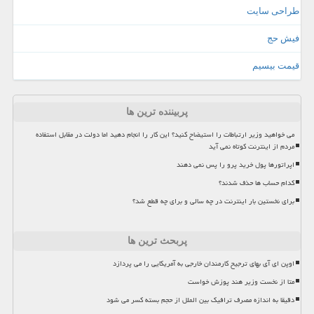
طراحی سایت
فیش حج
قیمت بیسیم
پربیننده ترین ها
می خواهید وزیر ارتباطات را استیضاح کنید؟ این کار را انجام دهید اما دولت در مقابل استفاده
مردم از اینترنت کوتاه نمی آید
اپراتورها پول خرید پرو را پس نمی دهند
کدام حساب ها حذف شدند؟
برای نخستین بار اینترنت در چه سالی و برای چه قطع شد؟
پربحث ترین ها
اوپن ای آی بهای ترجیح کارمندان خارجی به آمریکایی را می پردازد
متا از نخست وزیر هند پوزش خواست
دقیقا به اندازه مصرف ترافیک بین الملل از حجم بسته کسر می شود