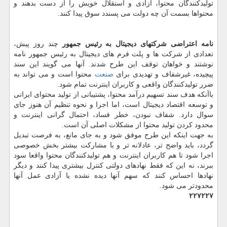
تولیدکنندگان محتوا، آزادی و استقلال خویش را از دست بدهند و
محتواها بسمت آن چه دولت می پسندد سوق پیدا کنند.
نامه اعتراضی شرکتهای دیجیتال به رئیس جمهور
چند روز پیش،
تعدادی از شرکت ها و پلت فرم های دیجیتال به رئیس جمهور نامه
نوشتند و خواهان توقف این طرح شدند. آنها می گویند این سند
پیچیده، غیرشفاف و تهدیدی برای
صنعت
محتوا است و می تواند به
ضرر تولیدکنندگان واقعی و کاربران اینترنت تمام شود.
باآنکه هدف سند تسهیم درآمد محتوا، پشتیبانی از تولید محتوای ایرانی
و توسعه اقتصاد دیجیتال است، اما اجرا و نحوه تنظیم آن هنوز جای
سوال دارد. شفاف نبودن، خطر فساد، احتمال گرانی اینترنت و
محدود کردن تولید محتوا از مشکلات اصلی آن است.
به جهت اینکه این طرح موفق شود و به جای مانع، به فرصت تبدیل
گردد، باید واضح تر، عادلانه تر و با مشارکت بیشتر بخش خصوصی
اجرا شود تا هم کاربران اینترنت و هم تولیدکنندگان محتوا واقعا سود
ببرند، نه این که فقط نهادهای دولتی کنترل بیشتری پیدا کنند و دیگر
نهادها احساس کنند که سهم آنها دیده نشده یا آزادی عمل آنها
محدودتر می شود.
۲۲۷۲۲۷