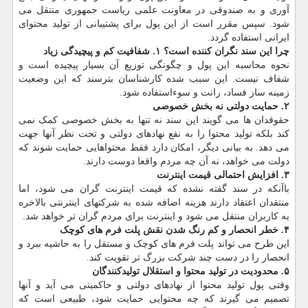
آوری و به صندوقی در معاونت علمی ریاست جمهوری منتقل می
شود. سپس مقرر است از این پول برای پشتیبانی از تولید محتوای
ایرانی استفاده گردد.
چرا این سند نگران کننده است؟
۱. شفافیت کم و پیچیدگی زیاد
نحوه محاسبه این پول و چگونگی توزیع آن بسیار پیچیده است و
شفاف نیست. این سبب شده کارشناسان بترسند که این وضعیت
زمینه ساز فساد، رانت و سوءاستفاده شود.
۲. حمایت دولتی نه بخش خصوصی
حقوقدان ها می گویند این سند نه تنها به بخش خصوصی کمک نمی
کند بلکه تولید محتوا را به نفع نهادهای دولتی و تحت نظر آنها جهت
می دهد. به بیانی دیگر، امکان دارد فقط محتواهایی حمایت شوند که
دولت می خواهد، نه آن چه مردم واقعا دوست دارند.
۳. افزایش احتمالی قیمت اینترنت
باآنکه در سند گفته نشده که قیمت اینترنت گران می شود، اما
منتقدان اعتقاد دارند هزینه اضافه شده به شرکتهای اینترنتی بالاخره
به کاربران منتقل می شود و اینترنت برای مردم گران تر خواهد شد.
۴. خطر انحصار و کم رنگ شدن نقش پلت فرم های کوچک
این طرح می تواند پلت فرم های کوچک و مستقل را به حاشیه ببرد و
انحصار را در دست چند شرکت بزرگ تر تقویت کند.
۵. محدودیت در تولید محتوا و استقلال تولیدکنندگان
وقتی پول تولید محتوا از نهادهای دولتی و حاکمیتی می آید و آنها
تصمیم می گیرند که چه محتوایی حمایت شود، طبیعی است که