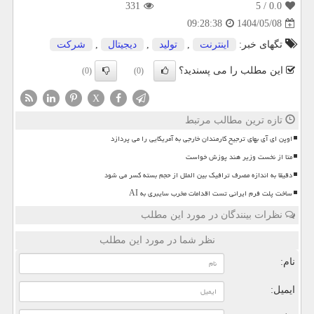
331
/ 5
0.0
1404/05/08
09:28:38
تگهای خبر:
اینترنت
,
تولید
,
دیجیتال
,
شركت
این مطلب را می پسندید؟
(0)
(0)
X
تازه ترین مطالب مرتبط
اوپن ای آی بهای ترجیح کارمندان خارجی به آمریکایی را می پردازد
متا از نخست وزیر هند پوزش خواست
دقیقا به اندازه مصرف ترافیک بین الملل از حجم بسته کسر می شود
ساخت پلت فرم ایرانی تست اقدامات مخرب سایبری به AI
نظرات بینندگان در مورد این مطلب
نظر شما در مورد این مطلب
نام:
ایمیل: