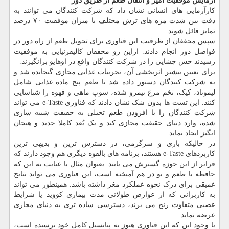
آزمایش موفقیت آمیز و انتقال طعم از طریق دور
کارآزمایی های انسانی نشان داد که شرکت کنندگان می توانند به
دقت بین شدت مزه های ترش مختلف با میزان موفقیت ۷۰ درصد
تمایز قائل شوند.
سپس محققان از ظرفیت این فناوری برای تحویل طعم از راه دور در
فواصل دور انجام دادند. ازاین رو محققان کالیفرنیایی به موفقیت
رسیدند حس چشایی را در شرکت کنندگان واقع در اوهایو برانگیزند.
برای تعیین بیشتر اثربخشی آن، تجربیات غذایی مجازی گنجانده شد و
به شرکت کنندگان دستور داده شد تا طعم پنج ماده غذایی شامل
لیموناد، کیک، تخم مرغ نیمرو شده، سوپ ماهی و قهوه را شناسایی
کنند. این تست ها بدون شک نشان دادند که فناوری e-Taste می تواند
شرکت کنندگان را با افزودن طعم تخیلی به حقیقت شبیه سازی
شده، وارد دنیای حقیقت مجازی کند و یک بُعد کاملا جدید و هیجان
انگیز ایجاد نماید.
در حالیکه بازی و سرگرمی، در دسترس ترین و بدیهی ترین
کاربردهای e-Taste هستند، برنامه های بالقوه دیگری هم وجود دارند که
فراتر از این حوزه گسترش می یابند. بعنوان مثال با عنایت به این که
حافظه با طعم و بو در هم آمیخته است، این فناوری می تواند نتایج
عمیقی برای درک نحوه عملکرد مغز داشته باشد. همینطور می تواند
به کاربرانی که از عوارض طولانی مدت بیماری کووید یا شرایط
عصبی متفاوت رنج می برند، دسترسی ساده تری به دنیای مجازی
عرضه نماید.
با وجود این که این فناوری هنوز به پتانسیل کامل خود نرسیده است،