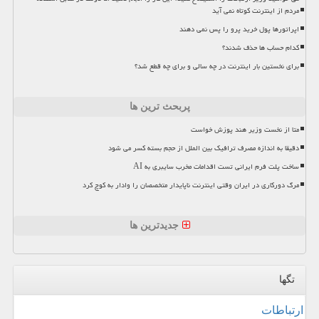
مردم از اینترنت کوتاه نمی آید
اپراتورها پول خرید پرو را پس نمی دهند
کدام حساب ها حذف شدند؟
برای نخستین بار اینترنت در چه سالی و برای چه قطع شد؟
پربحث ترین ها
متا از نخست وزیر هند پوزش خواست
دقیقا به اندازه مصرف ترافیک بین الملل از حجم بسته کسر می شود
ساخت پلت فرم ایرانی تست اقدامات مخرب سایبری به AI
مرگ دورکاری در ایران وقتی اینترنت ناپایدار متخصصان را وادار به کوچ کرد
جدیدترین ها
تگها
ارتباطات