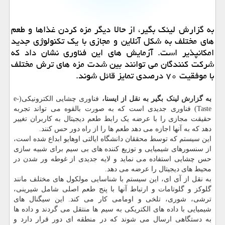
به گزارش لینک بگیر، از حالا دیگر مزه کردن غذاها و طعم
های مختلف به شکل آنلاین و مجازی با یک تکنولوژی جدید
امکانپذیر است. آزمایش های این فناوری نشان داد که
شرکت کنندگان می توانند بین شدت مزه های ترش مختلف
با موفقیت ۷۰ درصدی تمایز قائل شوند.
به گزارش لینک بگیر به نقل از ایسنا،
فناوری چشایی الکترونیکی(e-
Taste) فناوری جدیدی است که به صورت بالقوه می تواند تجربه
حقیقت مجازی را با عرضه یک رابط طعم دیجیتال به کاربران تغییر
دهد که به آنها اجازه می دهد طعم ها را از راه دور حس کنند.
این سیستم که توسط محققان دانشگاه ایالتی اوهایو ابداع شده است،
از سنسورهای شیمیایی و توزیع کننده های بی سیم برای شبیه سازی
حس چشایی استفاده می نماید و لایه جدیدی از غوطه ور شدن در
محیط های دیجیتال را عرضه می دهد.
به نقل از آی ای، این سیستم با شناسایی مولکول های مختلف مانند
گلوکز و گلوتامات و ارتباط آنها با پنج طعم اصلی شامل شیرینی،
ترشی، شوری، تلخی و اومامی کار می کند. این سیگنال های
شیمیایی با داده های الکتریکی به سیم ها منتقل می گردند و داده ها
به دستگاهی ارسال می شوند که در منطقه ای دور قرار دارد و