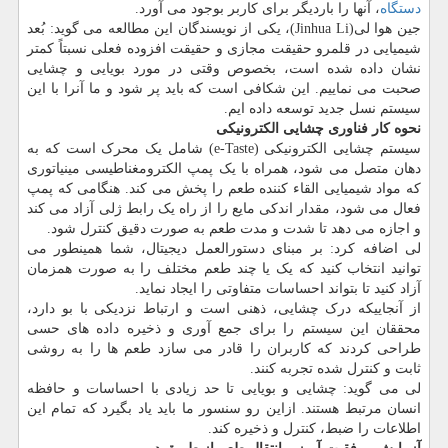
دستگاه
، آنها را باردیگر برای کاربر بوجود می آورد.
جین هوا لی(Jinhua Li)، یکی از نویسندگان این مطالعه می گوید: بُعد
شیمیایی در قلمرو حقیقت مجازی و حقیقت افزوده فعلی نسبتاً کمتر
نشان داده شده است، بخصوص وقتی در مورد بویایی و چشایی
صحبت می نماییم. این شکافی است که باید پر شود و ما آنرا با این
سیستم نسل جدید توسعه داده ایم.
نحوه کار فناوری چشایی الکترونیکی
سیستم چشایی الکترونیکی (e-Taste) شامل یک محرک است که به
دهان متصل می شود، همراه با یک پمپ الکترومغناطیسی مینیاتوری
که مواد شیمیایی القاء کننده طعم را پخش می کند. هنگامی که پمپ
فعال می شود، مقدار اندکی مایع را از راه یک رابط ژلی آزاد می کند
و اجازه می دهد تا شدت و مدت طعم به صورت دقیق کنترل شود.
لی اضافه کرد: بر مبنای دستورالعمل دیجیتال، شما همینطور می
توانید انتخاب کنید که یک یا چند طعم مختلف را به صورت همزمان
آزاد کنید تا بتواند احساسات متفاوتی را ایجاد نماید.
از آنجاییکه درک چشایی، ذهنی است و ارتباط نزدیکی با بو دارد،
محققان این سیستم را برای جمع آوری و ذخیره داده های حسی
طراحی کردند که کاربران را قادر می سازد طعم ها را به روشی
ثابت و کنترل شده تجربه کنند.
لی می گوید: چشایی و بویایی تا حد زیادی با احساسات و حافظه
انسان مرتبط هستند. ازاین رو سنسور ما باید یاد بگیرد که تمام این
اطلاعات را ضبط، کنترل و ذخیره کند.