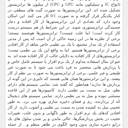
(انواع IC و سیلیكون مانند GPU و CPU) از میلیون ها ترانزیستور
تشكیل شده اند. این ترانزیستورها به صورت گیت های منطقی در
كنار یكدیگر قرار گرفته و به صورت 0/1 كار می كنند. این امكان
وجود دارد كه تعدادی از این ترانزیستورها از كار افتاده و دچار
چسبندگی ترانزیستوری شوند. در این شرایط باز هم سیستم درست
كار كرده است! اما علت چیست؟ ترانزیستورها هوشمند نیستند؛
برخی از نظریه ها در این زمینه حاكی از آن است كه پس از مدتی
استفاده از یك مدار مجتمع، با یك بی نظمی خاص شاهد از كار افتادن
برخی از ترانزیستورها هستیم. اما به واقع این یك بی نظمی نیست؛
ترانزیستورهای از كار افتاده به دلایلی جالب از كار افتاده شده اند. به
عنو.ان مثال استفاده مداوم از یك نرم افزار یا سیستم عامل خاص و
یا پردازش هایی منحصر به فرد باعث می شود تا به صورت غیر
طبیعی و غیر علمی، برخی از ترانزیستورها به صورت بی نظم از كار
بیفتند، و این ترانزستورها همان هایی هستند كه تاثیری در این گونه از
پردازش ها ندارند! همانطور كه گفته شد، تمامی سیستم های دارای
نظم، میل به سمت بی نظمی دارند. كامپیوترها هم از این قاعده
مستثنی نبوده و میل به بی نظمی دارند. تمامی سیستم های دیجیتال
كه از پردازنده، رم و فضای ذخیره سازی بهره می برد، به طور
عجیبی میل به كشیده شدن به سمت بی نظمی و آشوب دارند. از كار
افتادن كدهای یك نرم افزار به طور ناگهانی و بدون علت، تغییرات
عجیب در بخش پردازشگرها، خالی ماندن و پر شدن سلول های یك
درایو ذخیره سازی بدون وجود الگوی در ظاهر منظم و... از جمله