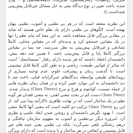
شده، باعث تغییر در نوع دیدگاه بشر به حل مسائل غیرقابل پیش‌بینی
شده‌است.))
این نظریه معتقد است كه در هر بی نظمی و آشوب، نظمی پنهان
نهفته است. الگوهای بی نظمی دارای یك نظم خاص هستند كه شاید
در مقادیر بزرگتر قابل مشاهده باشد. به این معنا كه نباید نظم را تنها
در یك مقیاس جستجو كرد و پدیده‌ای كه در مقیاس محلی، كاملاً
تصادفی و غیرقابل پیش‌بینی به نظر می‌رسد، چه بسا در مقیاس
بزرگتر كاملا پایا و قابل پیش‌بینی باشد. تا همین چند دهه پیش،
دانشمندان اعتقاد داشتند كه هر پدیده دارای رفتار "سیستامتیك" است
كه متاثر از قوانین طبیعت، ریاضی و به طور كلی كاملا قابل پیشبینی
است. با گذشت زمان و پیشرفت علوم، عدم توجیه بسیاری از
رویدادهای طبیعی بواسطه دیدگاه‌های جبرگرایانه قبلی، باعث شد تا
دید دانشمندان به این موارد تغییر كرده و در همان زمان نظریه هایی
از جمله نسبیت، كوانتوم و هرج و مرج (Chaos Theory) پدیدار شدند.
Chaos Theory دست كم در بحث معنی لغتی، به معنی فقدان هر گونه
نظم در یك ساختار است كه در نهایت ظاهری ناكارآمد پیدا می كند. از
این رو Chaos Theory تركیب دو كلمه است كه معنی آنها كاملا منفی
است. ا بهبود نگرش دانشمندان و روشن شدن ابعاد علمی و نظری
آن، امروزه دیگر بی‌نظمی و آشوب به مفهوم سازمان نیافتگی و
درهم ریختگی تلقی نمی‌گردد؛ بلكه بی نظمی یعنی جنبه های غیر
قابل پیشبینی و اتفاقی در هر ساختار و یا پدیده است كه دارای ویژگی