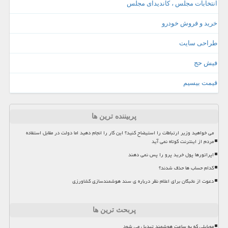
انتخابات مجلس ، کاندیدای مجلس
خرید و فروش خودرو
طراحی سایت
فیش حج
قیمت بیسیم
پربیننده ترین ها
می خواهید وزیر ارتباطات را استیضاح کنید؟ این کار را انجام دهید اما دولت در مقابل استفاده
مردم از اینترنت کوتاه نمی آید
اپراتورها پول خرید پرو را پس نمی دهند
کدام حساب ها حذف شدند؟
دعوت از نخبگان برای اعلام نظر درباره ی سند هوشمندسازی کشاورزی
پربحث ترین ها
موبایلی که به ساعت هوشمند تبدیل می شود