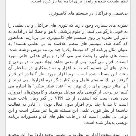
نظم طبیعت شده و راه را برای ادامه بقا باز كرده است.
بی‌نظمی و فراكتال در سیستم های كامپیوتری
نظریه های بسیاری وجود دارند كه تئوری های فراكتال و بی نظمی را
به خوبی بازگو می كنند. از علوم پزشكی تا هوا و فضا؛ اما در ادامه به
تاثیر این نظریه بر روی سیستم های كامپیوتری می پردازیم. همانطور
كه گفته شد، سیستم های منظم علاقمند به بی نظمی هستند! به
عنوان مثال برنامه ای كه توسط یك یا چند برنامه نویس نوشته شده،
تست های نهایی را پشت سر می گذارد و برای هدفی خاص مورد
استفاده قرار می گیرد. پس از مدتی شاهد ایجاد تغییرات در برخی از
بخش های آن هستیم كه نه بد افزار و نه دستكاری در ساختار آن
باعث این مسئله شده است. نرم افزار مورد نظر گاها در اثر قرار
گرفتن در یك سیستم عامل و در كنار دیگر نرم افزارها، می تواند از
آنها متاثر شود. برای درك بهتر، به "اعتیاد فیلتر شكن" ها اشاره می
كنیم؛ در برخی از گوشی های موبایل هوشمند و كامپیوترهای امروزی
دیده شده است كه استفاده از یك VPN در گذر زمان باعث شده
است تا یك یا چند نرم افزار بدون فعال بودن آن قادر به فعالیت
نباشند! از نظر تئوری علمی این مسئله تقریبا غیر ممكن است و این
نوعی بی نظمی است كه در قالب نظم های كد و دستورات برنامه
نویسی پدیدار شده است.
در زمینه سخت افزار نیز نظریه بی نظمی وجود دارد؛ مدارات مجتمع