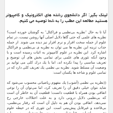
لینك بگیر: اگر دانشجوی رشته های الكترونیك و كامپیوتر
هستید مطالعه این مطلب را به شما توصیه می كنیم.
آیا تا به حال "نظریه بی‌نظمی و فراكتال" به گوشتان خورده است؟
نظریه های علمی كه حتی گاها دلایل اصلی آنها روشن نیست، در تمام
علوم از جمله سخت افزار و نرم افزار نیز دیده می شوند. از جمله
جذاب ترینه این نظریه ها می توان به نظریه ی بی‌نظمی و فراكتال
اشاره كرد. این نظریه در علوم كامپیوتر به اثبات رسیده است و با
وجود آنكه تئوری های علمی برای تمامی بخش های آن توضیح و
تعریف مناسبی را پیدا نكرده اند، اما با یك درك كلی می توانید بر
وضعیت آن مسلط شوید. نظریه بی نظمی یك تعریف كلی دارد كه در
تمامی علوم و شاخه ها یكسان است:
((نظریه بی نظمی (آشوب) یك مفهوم ریاضیاتی محسوب می‌شود كه
شاید نتوان خیلی دقیق آن را تعریف كرد، اما می‌توان آن را نوعی
اتفاقی بودن همراه با قطعیت دانست؛ قطعیت آن به خاطر آن است
كه بی‌نظمی دلایل درونی دارد و به علت اختلالات خارجی رخ
نمی‌دهد، اتفاقی بودن آن هم به دلیل آن است كه رفتار بی‌نظمی،
بی‌قاعده و غیرقابل پیش‌بینی است. این تئوری كه در حیطه علوم
تجربی، ریاضیات، رفتارشناسی، مدیریت، جامعه‌شناسی و ... وارد