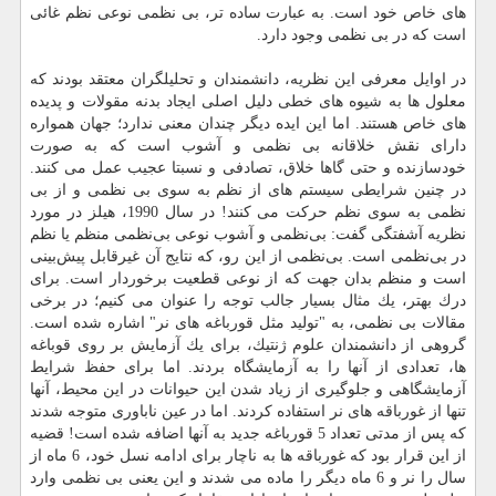
های خاص خود است. به عبارت ساده تر، بی نظمی نوعی نظم غائی
است كه در بی نظمی وجود دارد.
در اوایل معرفی این نظریه، دانشمندان و تحلیلگران معتقد بودند كه
معلول ها به شیوه های خطی دلیل اصلی ایجاد بدنه مقولات و پدیده
های خاص هستند. اما این ایده دیگر چندان معنی ندارد؛ جهان همواره
دارای نقش خلاقانه بی نظمی و آشوب است كه به صورت
خودسازنده و حتی گاها خلاق، تصادفی و نسبتا عجیب عمل می كنند.
در چنین شرایطی سیستم های از نظم به سوی بی نظمی و از بی
نظمی به سوی نظم حركت می كنند! در سال 1990، هیلز در مورد
نظریه آشفتگی گفت: بی‌نظمی و آشوب نوعی بی‌نظمی منظم یا نظم
در بی‌نظمی است. بی‌نظمی از این رو، كه نتایج آن غیرقابل پیش‌بینی
است و منظم بدان جهت كه از نوعی قطعیت برخوردار است. برای
درك بهتر، یك مثال بسیار جالب توجه را عنوان می كنیم؛ در برخی
مقالات بی نظمی، به "تولید مثل قورباغه های نر" اشاره شده است.
گروهی از دانشمندان علوم ژنتیك، برای یك آزمایش بر روی قوباغه
ها، تعدادی از آنها را به آزمایشگاه بردند. اما برای حفظ شرایط
آزمایشگاهی و جلوگیری از زیاد شدن این حیوانات در این محیط، آنها
تنها از غورباقه های نر استفاده كردند. اما در عین ناباوری متوجه شدند
كه پس از مدتی تعداد 5 قورباغه جدید به آنها اضافه شده است! قضیه
از این قرار بود كه غورباقه ها به ناچار برای ادامه نسل خود، 6 ماه از
سال را نر و 6 ماه دیگر را ماده می شدند و این یعنی بی نظمی وارد