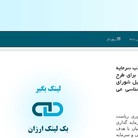
با ما
رپورتاژ
ب سرمایه
برای طرح
یل شورای
ناسی می
وری ریاست
ایه گذاری
یان با هدف
ی و سرمایه