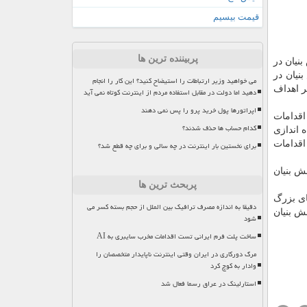
قیمت بیسیم
پربیننده ترین ها
نیان در
نیان در
می خواهید وزیر ارتباطات را استیضاح کنید؟ این کار را انجام
ر اهداف
دهید اما دولت در مقابل استفاده مردم از اینترنت کوتاه نمی آید
اپراتورها پول خرید پرو را پس نمی دهند
اقدامات
کدام حساب ها حذف شدند؟
ازی تابلوی بورس SME و دانش بنیان، راه اندازی
ین اقدامات
برای نخستین بار اینترنت در چه سالی و برای چه قطع شد؟
ش بنیان
پربحث ترین ها
ای بزرگ
دقیقا به اندازه مصرف ترافیک بین الملل از حجم بسته کسر می
ش بنیان
شود
ساخت پلت فرم ایرانی تست اقدامات مخرب سایبری به AI
مرگ دورکاری در ایران وقتی اینترنت ناپایدار متخصصان را
وادار به کوچ کرد
استارلینک در عراق رسما فعال شد