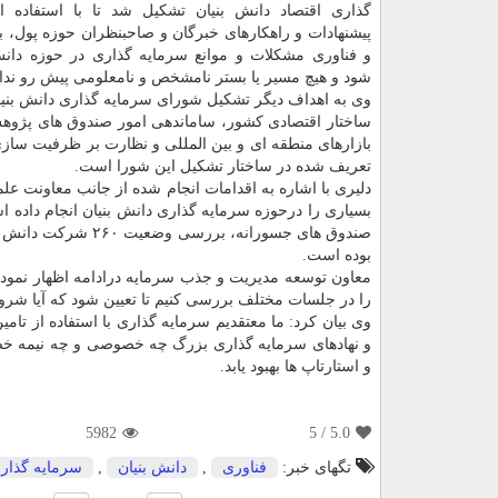
گذاری اقتصاد دانش بنیان تشكیل شد تا با استفاده 
پیشنهادات و راهكارهای خبرگان و صاحبنظران حوزه پول، ب
و فناوری مشكلات و موانع سرمایه گذاری در حوزه دانش
شود و هیچ مسیر یا بستر نامشخص و نامعلومی پیش رو نداش
وی به اهداف دیگر تشكیل شورای سرمایه گذاری دانش بنیا
ساختار اقتصادی كشور، ساماندهی امور صندوق های پژوهش 
بازارهای منطقه ای و بین المللی و نظارت بر ظرفیت سازی
تعریف شده در ساختار تشكیل این شورا است.
دلیری با اشاره به اقدامات انجام شده از جانب معاونت ع
صندوق های جسورانه، 
بوده است.
معاون توسعه مدیریت و جذب سرمایه درادامه اظهار نمود: م
را در جلسات مختلف بررسی كنیم تا تعیین شود كه آیا شروع
وی بیان كرد: ما معتقدیم سرمایه گذاری با استفاده از تام
و نهادهای سرمایه گذاری بزرگ چه خصوصی و چه نیمه خصو
و استارتاپ ها بهبود یابد.
5982
/ 5
5.0
تگهای خبر:
فناوری
,
دانش بنیان
,
سرمایه گذار