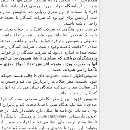
همکارانش، ۱۷ شخص را 
شب در آزمایشگاه خواب مورد بررسی قرار دادند. فعال
افراد با استفاده از نوار مغزی ردیابی شد. شابوس اظهار 
شب آزمایش برای این بود که شرکت کنندگان با محیط ج
راحتی داشته باشند.
در شب دوم، هنگامی که شرکت کنندگان در خواب بودند، صد
یا به یک شخص آشنا مانند پدر، مادر یا همسر تعلق داشت. د
شده، ۳۰ دقیقه فاصله وجود داشت تا شرکت کنندگان راحتتر بخوابند.
بلندی صدا به اندازه ای بود که شرکت کنندگان را از خواب 
پژوهشگران دریافتند که صداهای ناآشنا همچون صدای تلویزی
ناآشنا را می شنیدند، شدند.
شابوس اظهار داشت: مجموعه
شود. نخست، مغز اطلاعات را پردازش می کند و سپس به مهار 
اگر فعالیت مغزی شرکت کنندگان نشان می داد که آنها د
کنندگان در خواب بمانند.
شابوس افزود: این از نظر تکاملی منطقی است که چرا صدا
صدای ناآشنا نباید هنگام شب با شما صحبت کند و بنابراین ا
وی ادامه داد: این یافته ها امکان دارد بخشی از دلیلی د
ناآشنا بیشتر از صداهای آشنا می توانند افراد خوابیده را آ
بخوابند. این مورد تا حدودی به این علت است که حدودا هی