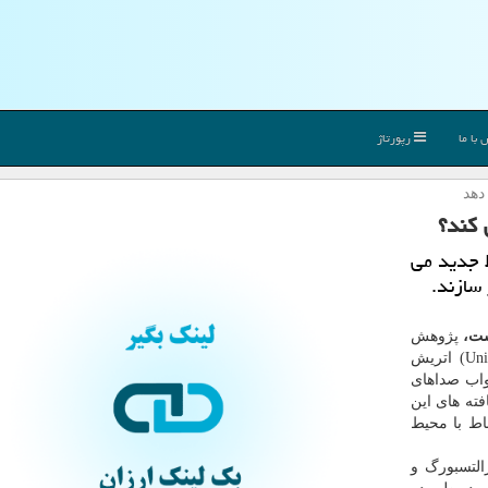
با ما
رپورتاژ
دهد
 کند؟
 جدید می
 سازند.
یست،
پژوهش
جدیدی که در "دانشگاه زالتسبورگ"(University of Salzburg) اتریش
واب صداهای
فته های این
اط با محیط
 دانشگاه زالتسبورگ و