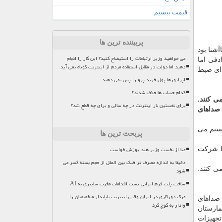
قیمت بیسیم
پربیننده ترین ها
شنا بود
می خواهید وزیر ارتباطات را استیضاح کنید؟ این کار را انجام
دفی اما
دهید اما دولت در مقابل استفاده مردم از اینترنت کوتاه نمی آید
ید. بین هر صدای ضبط
اپراتورها پول خرید پرو را پس نمی دهند
کدام حساب ها حذف شدند؟
ی کنند.
برای نخستین بار اینترنت در چه سالی و برای چه قطع شد؟
نی که شرکت کنندگان صداهای
 تقسیم می
پربحث ترین ها
متا از نخست وزیر هند پوزش خواست
تا شرکت
دقیقا به اندازه مصرف ترافیک بین الملل از حجم بسته کسر می
ی کنند.
شود
ساخت پلت فرم ایرانی تست اقدامات مخرب سایبری به AI
مرگ دورکاری در ایران وقتی اینترنت ناپایدار متخصصان را
 داده است که صداهای
وادار به کوچ کرد
یمارستان
تجهیزات