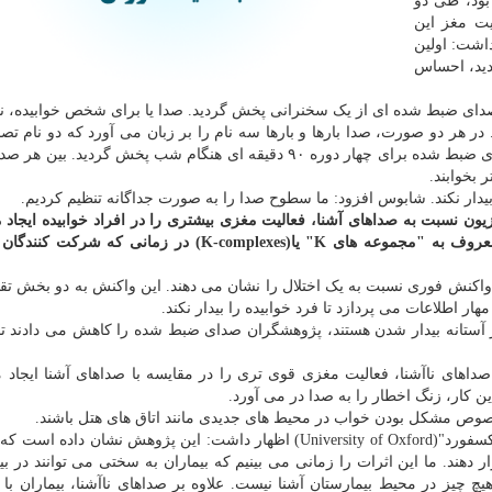
که میانگین سنی آنها ۲۳ سال بود، طی دو
یت مغز این
داشت: اولین
دید، احساس
ای ضبط شده ای از یک سخنرانی پخش گردید. صدا یا برای شخص خوابیده، ناآ
ر هر دو صورت، صدا بارها و بارها سه نام را بر زبان می آورد که دو نام تصا
معمولی و همینطور نام فرد خوابیده را در بر داشت. صداهای ضبط شده برای چهار دوره ۹۰ دقیقه ای هنگام شب پخش گرد
بیدار نکند. شابوس افزود: ما سطوح صدا را به صورت جداگانه تنظیم کردیم.
ون نسبت به صداهای آشنا، فعالیت مغزی بیشتری را در افراد خوابیده ایجاد م
آنها به صورت ویژه، متوجه افزایش تعداد امواج مغزی معروف به "مجموعه های K" یا(K-complexes) در زما
 های K جالب هستند چونکه واکنش فوری نسبت به یک اختلال را نشان می دهند. این واکنش به دو بخش
اطلاعات می پردازد تا فرد خوابیده را بیدار نکند.
ر آستانه بیدار شدن هستند، پژوهشگران صدای ضبط شده را کاهش می دادند 
های ناآشنا، فعالیت مغزی قوی تری را در مقایسه با صداهای آشنا ایجاد م
ین کار، زنگ اخطار را به صدا در می آورد.
ر خصوص مشکل بودن خواب در محیط های جدیدی مانند اتاق های هتل باشند.
"جولی داربیشایر"(Julie Darbyshire)، پژوهشگر "دانشگاه آکسفورد"(University of Oxford) اظهار داشت: این پژوهش نشان
زار دهند. ما این اثرات را زمانی می بینیم که بیماران به سختی می توانند در ب
چ چیز در محیط بیمارستان آشنا نیست. علاوه بر صداهای ناآشنا، بیماران با 