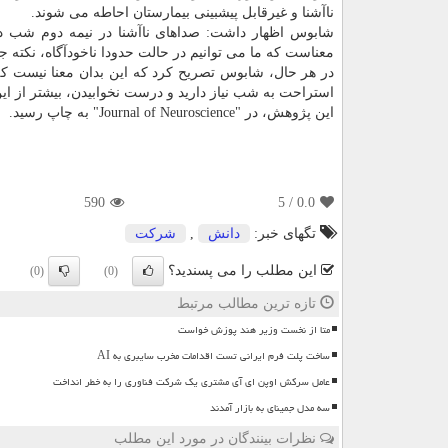
ناآشنا و غیرقابل پیشبینی بیمارستان احاطه می شوند.
معناست که ما می توانیم در حالت حدودا ناخودآگاه، نکته جدی
در هر حال، شابوس تصریح کرد که این بدان معنا نیست که 
استراحت به شب نیاز دارید و درست نخوابیدن، بیشتر از این
این پژوهش، در "Journal of Neuroscience" به چاپ رسید.
590
/ 5
0.0
تگهای خبر:
دانش
,
شركت
این مطلب را می پسندید؟
(0)
(0)
تازه ترین مطالب مرتبط
متا از نخست وزیر هند پوزش خواست
ساخت پلت فرم ایرانی تست اقدامات مخرب سایبری به AI
عامل سرکش اوپن ای آی مشتری یک شرکت فناوری را به خطر انداخت
سه مدل جمینای به بازار آمدند
نظرات بینندگان در مورد این مطلب