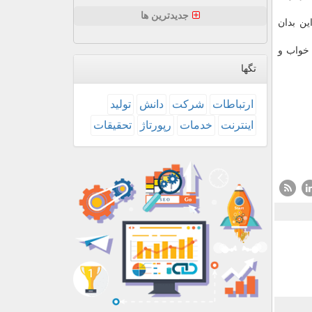
جدیدترین ها
نیمه اول، سبب ایجاد میزان کمتری از مجموعه های K شدند. این بدان
 خواب و
تگها
ارتباطات
شركت
دانش
تولید
اینترنت
خدمات
رپورتاژ
تحقیقات