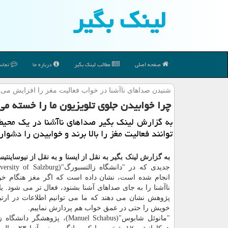
لینك بگیر
صفحه اصلی
مطالب لینك بگیر
درباره ما
تماس 
شنیدن صداهای ناآشنا در خواب فعالیت مغز را افزایش می 
چرا خوابیدن جلوی تلویزیون ما را خسته می
به گزارش لینک بگیر صداهای ناآشنا در یک محیط
توانند فعالیت مغز را بالا برند و خوابیدن را دشوار
به گزارش لینک بگیر به نقل از ایسنا و به نقل از نیوساینت
انجام شده است، نشان داده است که اگر مغز هنگام خ
ناآشنا را به جای صداهای آشنا بشنود، فعال تر می شود. یا
پژوهش نشان می دهند که ما می توانیم اطلاعات در ارتب
خویش را حتی در عمق خواب هم پردازش نماییم.
"مانوئل شابوس"(Manuel Schabus)، پژوهشگر