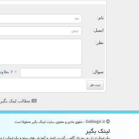
ن
نام:
ایمیل:
نظر:
سوال:
= ۶ بعلاوه ۱
مطالب لینک بگیر
linkbegir.ir - حقوق مادی و معنوی سایت لینك بگیر محفوظ است
لینك بگیر
بک لینک ارزان و رپورتاژ آگهی ، آخرین اخبار و آموزش های سئو و بک لینک را در