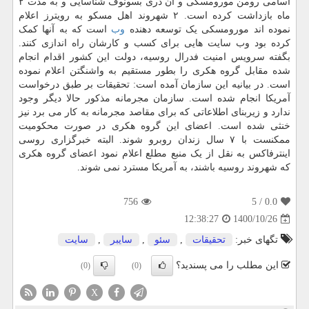
اسامی رومن مورومسکی و آن دری بسونوف شناسایی و به مدت ۲
ماه بازداشت کرده است. ۲ شهروند اهل مسکو به رویترز اعلام
نموده اند مورومسکی یک توسعه دهنده
وب
است که به آنها کمک
کرده بود وب سایت هایی برای کسب و کارشان راه اندازی کنند.
بگفته سرویس امنیت فدرال روسیه، دولت این کشور اقدام انجام
شده مقابل گروه هکری را بطور مستقیم به واشنگتن اعلام نموده
است. در بیانیه این سازمان آمده است: تحقیقات بر طبق درخواست
آمریکا انجام شده است. سازمان مجرمانه مذکور حالا دیگر وجود
ندارد و زیربنای اطلاعاتی که برای مقاصد مجرمانه به کار می برد نیز
خنثی شده است. اعضای این گروه هکری در صورت محکومیت
ممکنست با ۷ سال زندان روبرو شوند. البته خبرگزاری روسی
اینترفاکس به نقل از یک منبع مطلع اعلام نمود اعضای گروه هکری
که شهروند روسیه باشند، به آمریکا مسترد نمی شوند.
756
/ 5
0.0
1400/10/26
12:38:27
تگهای خبر:
تحقیقات
,
سئو
,
سایبر
,
سایت
این مطلب را می پسندید؟
(0)
(0)
X