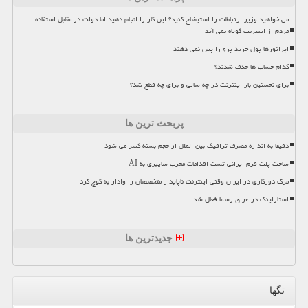
می خواهید وزیر ارتباطات را استیضاح کنید؟ این کار را انجام دهید اما دولت در مقابل استفاده
مردم از اینترنت کوتاه نمی آید
اپراتورها پول خرید پرو را پس نمی دهند
کدام حساب ها حذف شدند؟
برای نخستین بار اینترنت در چه سالی و برای چه قطع شد؟
پربحث ترین ها
دقیقا به اندازه مصرف ترافیک بین الملل از حجم بسته کسر می شود
ساخت پلت فرم ایرانی تست اقدامات مخرب سایبری به AI
مرگ دورکاری در ایران وقتی اینترنت ناپایدار متخصصان را وادار به کوچ کرد
استارلینک در عراق رسما فعال شد
جدیدترین ها
تگها