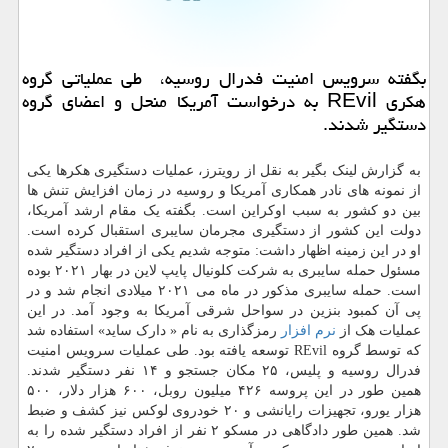
بگفته سرویس امنیت فدرال روسیه، طی عملیاتی گروه
هکری REvil به درخواست آمریکا منحل و اعضای گروه
دستگیر شدند.
به گزارش لینک بگیر به نقل از رویترز، عملیات دستگیری هکرها یکی
از نمونه های نادر همکاری آمریکا و روسیه در زمان افزایش تنش ها
بین دو کشور به سبب اوکراین است. بگفته یک مقام ارشد آمریکا،
دولت این کشور از دستگیری مجرمان سایبری استقبال کرده است.
او در این زمینه اظهار داشت: متوجه شدیم یکی از افراد دستگیر شده
مسئول حمله سایبری به شرکت کلونیال پایپ لاین در بهار ۲۰۲۱ بوده
است. حمله سایبری مذکور در ماه می ۲۰۲۱ میلادی انجام شد و در
پی آن کمبود بنزین در سواحل شرقی آمریکا به وجود آمد. در این
عملیات هک از
نرم افزار
رمزگذاری به نام « دارک ساید» استفاده شد
که توسط گروه REvil توسعه یافته بود. طی عملیات سرویس امنیت
فدرال روسیه و پلیس، ۲۵ مکان جستجو و ۱۴ نفر دستگیر شدند.
همین طور در این پروسه ۴۲۶ میلیون روبل، ۶۰۰ هزار دلار، ۵۰۰
هزار یورو، تجهیزات رایانشی و ۲۰ خودروی لوکس نیز کشف و ضبط
شد. همین طور دادگاهی در مسکو ۲ نفر از افراد دستگیر شده را به