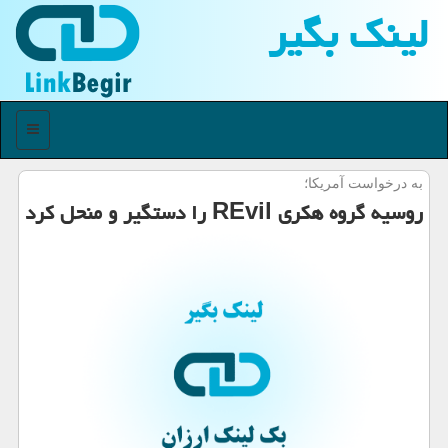
لینك بگیر
منو
به درخواست آمریكا؛
روسیه گروه هکری REvil را دستگیر و منحل کرد