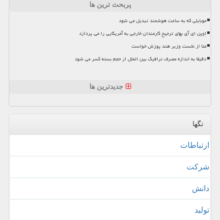
پربحث ترین ها
موبایلی که به ساعت هوشمند تبدیل می شود
اوپن ای آی بهای ترجیح کارمندان خارجی به آمریکایی را می پردازد
متا از نخست وزیر هند پوزش خواست
دقیقا به اندازه مصرف ترافیک بین الملل از حجم بسته کسر می شود
جدیدترین ها
تگها
ارتباطات
شركت
دانش
تولید