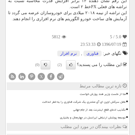
این رقم نشان دهنده ۱۳ برابر افزایش قدرت محاسبه نسبت به
تراشه های فعلی PXخط ۲ است.
این تراشه از نیمه ۲۰۱۸ میلادی برای خودروسازان عرضه می گردد تا
آزمایش های ساخت خودرو الگوریتم های نرم افزاری را انجام دهند.
5812
/ 5
5.0
1396/07/19
23:53:33
تگهای خبر:
فناوری
,
نرم افزار
این مطلب را می پسندید؟
(0)
(2)
X
تازه ترین مطالب مرتبط
متا از نخست وزیر هند پوزش خواست
عامل سرکش اوپن ای آی مشتری یک شرکت فناوری را به خطر انداخت
تکذیب ادعای قطع اینترنت بعد از جام جهانی
توسعه پوشش ارتباطی ایرانسل در چهارمحال و بختیاری
نظرات بینندگان در مورد این مطلب