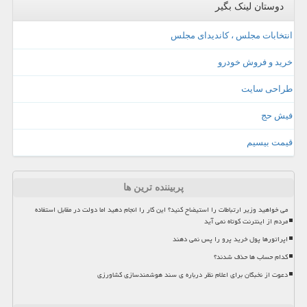
دوستان لینک بگیر
انتخابات مجلس ، کاندیدای مجلس
خرید و فروش خودرو
طراحی سایت
فیش حج
قیمت بیسیم
پربیننده ترین ها
می خواهید وزیر ارتباطات را استیضاح کنید؟ این کار را انجام دهید اما دولت در مقابل استفاده
مردم از اینترنت کوتاه نمی آید
اپراتورها پول خرید پرو را پس نمی دهند
کدام حساب ها حذف شدند؟
دعوت از نخبگان برای اعلام نظر درباره ی سند هوشمندسازی کشاورزی