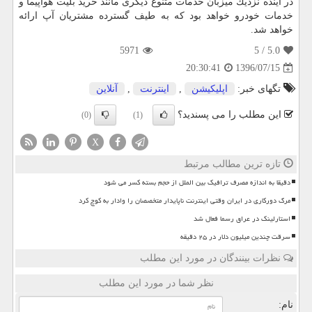
در آینده نزدیك میزبان خدمات متنوع دیگری مانند خرید بلیت هواپیما و
خدمات خودرو خواهد بود كه به طیف گسترده مشتریان آپ ارائه
خواهد شد.
5971
/ 5
5.0
1396/07/15
20:30:41
تگهای خبر:
اپلیكیشن
,
اینترنت
,
آنلاین
این مطلب را می پسندید؟
(0)
(1)
X
تازه ترین مطالب مرتبط
دقیقا به اندازه مصرف ترافیک بین الملل از حجم بسته کسر می شود
مرگ دورکاری در ایران وقتی اینترنت ناپایدار متخصصان را وادار به کوچ کرد
استارلینک در عراق رسما فعال شد
سرقت چندین میلیون دلار در ۲۵ دقیقه
نظرات بینندگان در مورد این مطلب
نظر شما در مورد این مطلب
نام: