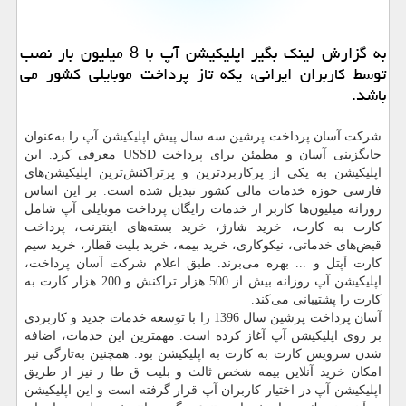
به گزارش لینك بگیر اپلیكیشن آپ با 8 میلیون بار نصب
توسط كاربران ایرانی، یكه تاز پرداخت موبایلی كشور می
باشد.
شركت آسان پرداخت پرشین سه سال پیش اپلیكیشن آپ را به‌عنوان
جایگزینی آسان و مطمئن برای پرداخت USSD معرفی كرد. این
اپلیكیشن به یكی از پركاربردترین و پرتراكنش‌ترین اپلیكیشن‌های
فارسی حوزه خدمات مالی كشور تبدیل شده است. بر این اساس
روزانه میلیون‌ها كاربر از خدمات رایگان پرداخت موبایلی آپ شامل
كارت به كارت، خرید شارژ، خرید بسته‌های اینترنت، پرداخت
قبض‌های خدماتی، نیكوكاری، خرید بیمه، خرید بلیت قطار، خرید سیم
كارت آپتل و ... بهره می‌برند. طبق اعلام شركت آسان پرداخت،
اپلیكیشن آپ روزانه بیش از 500 هزار تراكنش و 200 هزار كارت به
كارت را پشتیبانی می‌كند.
آسان پرداخت پرشین سال 1396 را با توسعه خدمات جدید و كاربردی
بر روی اپلیكیشن آپ آغاز كرده است. مهمترین این خدمات، اضافه
شدن سرویس كارت به كارت به اپلیكیشن بود. همچنین به‌تازگی نیز
امكان خرید آنلاین بیمه شخص ثالث و بلیت ق طا ر نیز از طریق
اپلیكیشن آپ در اختیار كاربران آپ قرار گرفته است و این اپلیكیشن