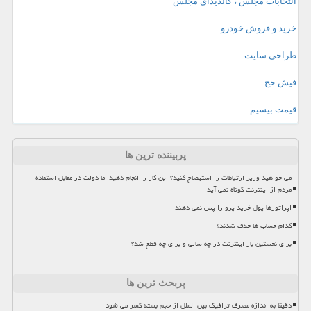
انتخابات مجلس ، کاندیدای مجلس
خرید و فروش خودرو
طراحی سایت
فیش حج
قیمت بیسیم
پربیننده ترین ها
می خواهید وزیر ارتباطات را استیضاح کنید؟ این کار را انجام دهید اما دولت در مقابل استفاده
مردم از اینترنت کوتاه نمی آید
اپراتورها پول خرید پرو را پس نمی دهند
کدام حساب ها حذف شدند؟
برای نخستین بار اینترنت در چه سالی و برای چه قطع شد؟
پربحث ترین ها
دقیقا به اندازه مصرف ترافیک بین الملل از حجم بسته کسر می شود