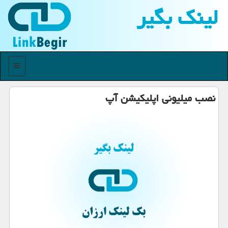
لینك بگیر
منو
نصب میلیونی اپلیكیشن آپ