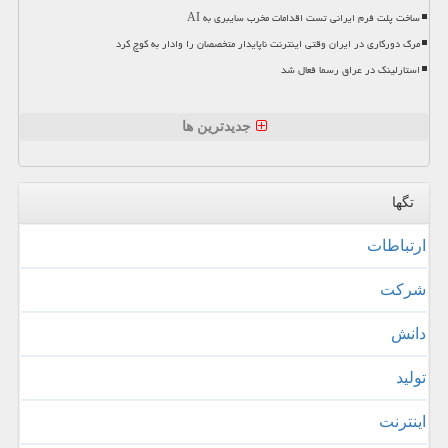
ساخت پلت فرم ایرانی تست اقدامات مخرب سایبری به AI
مرگ دورکاری در ایران وقتی اینترنت ناپایدار متخصصان را وادار به کوچ کرد
استارلینک در عراق رسما فعال شد
جدیدترین ها
تگها
ارتباطات
شركت
دانش
تولید
اینترنت