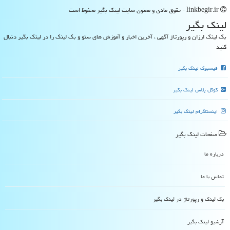
linkbegir.ir - حقوق مادی و معنوی سایت لینك بگیر محفوظ است
لینك بگیر
بک لینک ارزان و رپورتاژ آگهی ، آخرین اخبار و آموزش های سئو و بک لینک را در لینک بگیر دنبال
کنید
فیسبوک لینک بگیر
گوگل پلاس لینک بگیر
اینستاگرام لینک بگیر
صفحات لینك بگیر
درباره ما
تماس با ما
بک لینک و رپورتاژ در لینك بگیر
آرشیو لینك بگیر