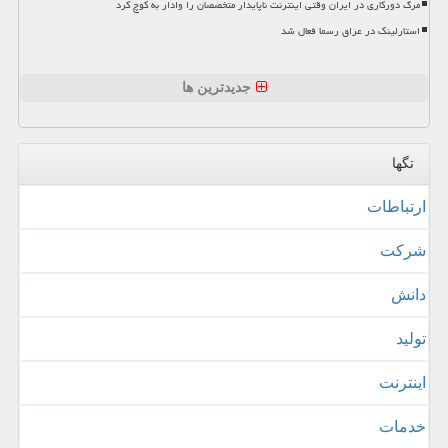
مرگ دورکاری در ایران وقتی اینترنت ناپایدار متخصصان را وادار به کوچ کرد
استارلینک در عراق رسما فعال شد
جدیدترین ها
تگها
ارتباطات
شركت
دانش
تولید
اینترنت
خدمات