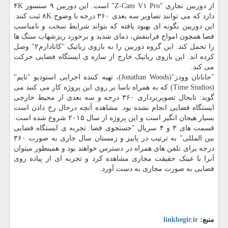
از دوربین تجاری "Z-Cam V۱ Pro" است. این دوربین ۹ سنسور ۴K
دارد که می توانند تصاویر سه بعدی ۳۶۰ درجه با وضوح ۸K ثبت کنند.
این دوربین بگونه ای بهبود یافته که بتواند شرایط سخت و نامناسب
فضا همچون امواج فرابنفش، دمای شدید و برخورد ریزشهاب سنگ ها
را تحمل کند. این گروه دوربین را به بازوی رباتیک "کانادارم۲" وصل
کرده اند. این بازوی رباتیک خارج از سازه ی ایستگاه فضایی حرکت
می کند.
"جاناتان وودز"(Jonathan Woods)، تهیه کننده اجرایی استودیو "تایم"
(Time Studios) که به همراه ناسا بر روی این پروژه کار می کنند می
گوید: تابحال تصویربرداری ۳۶۰ درجه و سه بعدی از محیط خارجی
ایستگاه فضایی انجام نشده بود. مشاهده آنچه درحال رخ دادن است
بسیار هیجان انگیز است و این پروژه از سال ۲۰۱۵ شروع شده است.
قسمت های ۳ و ۴ سریال "جستجوی فضا: تجربه ی ایستگاه فضایی
بین المللی" به ترتیب در پاییز و زمستان سال جاری به صورت ۳۶۰
درجه برای تلفن های همراه در دسترس خواهند بود و همینطور میتوان
آنرا با عینک حقیقت مجازی مشاهده کرد و تجربه ای از پیاده روی
فضایی به صورت مجازی به دست آورد.
منبع:
linkbegir.ir