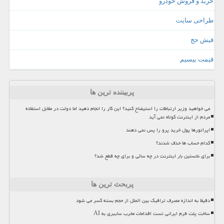
خرید و فروش خودرو
طراحی سایت
فیش حج
قیمت بیسیم
پربیننده ترین ها
می خواهید وزیر ارتباطات را استیضاح کنید؟ این کار را انجام دهید اما دولت در مقابل استفاده
مردم از اینترنت کوتاه نمی آید
اپراتورها پول خرید پرو را پس نمی دهند
کدام حساب ها حذف شدند؟
برای نخستین بار اینترنت در چه سالی و برای چه قطع شد؟
پربحث ترین ها
دقیقا به اندازه مصرف ترافیک بین الملل از حجم بسته کسر می شود
ساخت پلت فرم ایرانی تست اقدامات مخرب سایبری به AI