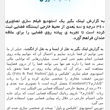
به گزارش لینک بگیر یک استودیو فیلم سازی تصاویری
۳۶۰ درجه و سه بُعدی از محیط خارجی ایستگاه فضایی ثبت
کرده است تا تجربه ی پیاده روی فضایی را برای علاقه
مندان فراهم آورد.
به گزارش لینک بگیر به نقل از ایسنا و به نقل از انگجت
، خیلی از ما
نمی توانیم از فضا بازدید نماییم و احتمال آن که بتوانیم پیاده روی
فضایی انجام دهیم حتی کمتر است. میلیاردرهایی که توانایی مالی
سفر به فضا را دارند هم تنها می توانند فضا را از درون فضاپیما
مشاهده کنند. برای آن که رویای پیاده روی در فضا تحقق یابد
استودیوی فیلم سازی "فلیکس و پاول"(Felix & Paul Studios) یک
دوربین حقیقت مجازی را شخصی سازی کرده و آنرا به ربات
"کانادارم۲"(Canadarm۲) متصل کرده است تا تصویری سه بعدی و
۳۶۰ درجه از محیط خارجی ایستگاه فضایی بین المللی ثبت کند.
ربات "کانادارم۲" بازوی رباتیک ایستگاه فضایی است که برای جابه
جایی اجسام خارجی در خلال راه پیمایی فضایی مورد استفاده قرار
می گیرد.
دوربین استودیوی "فلیکس و پاول" نسخه ی شخصی سازی شده ای