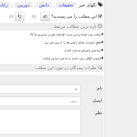
تگهای خبر:
تحقیقات
,
دانش
,
دوربین
,
رایان
این مطلب را می پسندید؟
(0)
(0)
تازه ترین مطالب مرتبط
ساخت پلت فرم ایرانی تست اقدامات مخرب سایبری به AI
قطع اینترنت لشکر زامبی ها را از بین نمی برد
سه مدل جمینای به بازار آمدند
کیبورد گوگل زبان اشاره را به متن تبدیل میکند
نظرات بینندگان در مورد این مطلب
ن
نام:
ایمیل:
نظر: