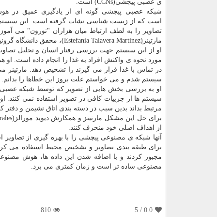
ی عصبی پیچشی(CCNs) است.
شبکه عصبی پیچشی گونه ای از یادگیری عمیق در ه
است که از زیست شناسی نشات گرفته است. این سیستم
تصاویر را به لطف ارتباط میان هزاران "نورون" می آموزن
مارتینز(Estefania Talavera Martinez)، محقق دانشگاه گرونینگن، نحوه ی کار این شبکه ی عصبی تا حالا نامشخص بود.
او از این سیستم جهت بررسی رفتار انسان و تحلیل تصاویر
مورد نحوه ی واکنش افراد به غذا را انجام داده است. 
در تماس با غذا قرار می گیرند را تشخیص دهد. مارتینز 
سیستم شدم و می خواستم علت بروز این خطاها را بدانم.
او به بررسی بخش هایی از تصویر که توسط شبکه عصبی 
سیستم ها از جزییات کافی در تصویر استفاده نمی کنند. ا
مرتبط بداند بدین سبب در دسته بندی اتاق نشیمن و دفتر کا
از اهداف اصلی خود منحرف کنند.
آنها شبکه ی مصنوعی پیچشی را با بهره گیری از تصاویر 
برای طبقه بندی تصاویر و تشخیص محیط استفاده می کرد ر
مجبور کردند و با اضافه شدن این داده ها، هوش مصنو
مصنوعی ساده تر است و زمان کمتری می برد.
810
/ 5
0.0