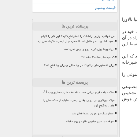
قیمت بیسیم
تالاورا
پربیننده ترین ها
 خود در
می خواهید وزیر ارتباطات را استیضاح کنید؟ این کار را انجام
د در آن
دهید اما دولت در مقابل استفاده مردم از اینترنت کوتاه نمی آید
وسط این
اپراتورها پول خرید پرو را پس نمی دهند
 که این
کدام حساب ها حذف شدند؟
شپزخانه
برای نخستین بار اینترنت در چه سالی و برای چه قطع شد؟
م گرفتند توجه هوش مصنوعی را
پربحث ترین ها
 مصنوعی
ساخت پلت فرم ایرانی تست اقدامات مخرب سایبری به AI
ی تشخیص
وزش هوش
مرگ دورکاری در ایران وقتی اینترنت ناپایدار متخصصان را
وادار به کوچ کرد
استارلینک در عراق رسما فعال شد
سرقت چندین میلیون دلار در ۲۵ دقیقه