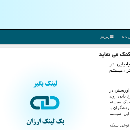
با ما
رپورتاژ
کمک می نماید
نیایی در
تر سیستم
اوریجینز،
در
 دادن روند
ه یک سیستم
وهشگران با
این سیستم
تم مورد نظر نوعی شبکه