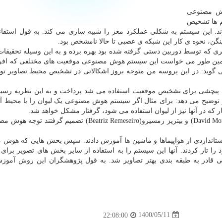
وش مصنوعی
 ها تشخیص
د. این سیستم به شکلی عملکرد مغز را شبیه سازی می کند. به قول استفانیا 
ی که توسط دوربین دستی گرفته شده بود بهره برده و به این وسیله تحقیقات
او همین طور می خواست این سیستم هوش مصنوعی موقعیت های مختلفی که افرا
می گوید: در این پروسه من متوجه بروز اشکالاتی در تشخیص محیط تصاویر ت
پیچشی برای تشخیص موقعیت استفاده می شد پرداخت و به این نظریه رسید
و توضیح می دهد: برای مثال اگر سیستم هوش مصنوعی یک لیوان را با محیط آ
ر که در آنها نیز از لیوان استفاده می شود، گرفتار مشکل خواهد شد.
برای حل این مشکل مارتینز و همکارش دیوید مورالز(David Morales) و بیتریز رمسیرو(Beatriz Remeseiro) تصمی
استانداردی از هواپیماها و ماشین ها آموزش دادند. سپس بخش هایی که هوش
ا تار کردند. آنها این سیستم را به استفاده از سایر بخش های تصویر برا
عی قادر به طبقه بندی بهتر تصاویر شد. به قول پژوهشگران این روش آم
1400/05/11
22:08:00