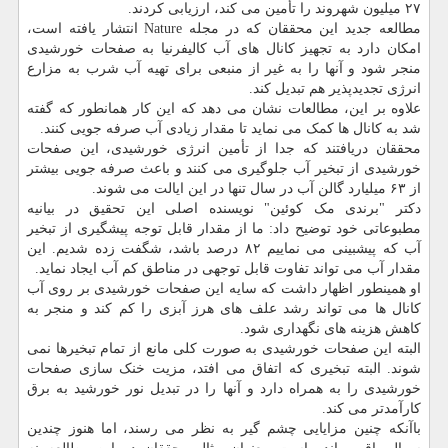
۲۷ میلیون شهروند را تأمین می کند، ارزیابی کردند.
مطالعه جدید این محققان که در مجله Nature انتشار یافته است،
امکان دارد به تجهیز کانال های آب کالیفرنیا به صفحات خورشیدی
منجر شود و آنها را به غیر از منبعی برای تهیه آب شرب به مزارع
انرژی تجدیدپذیر هم تبدیل کند.
علاوه بر این، مطالعات نشان می دهد که این کار همانطور که گفته
شد به کانال ها کمک می نماید تا مقدار زیادی آب صرفه جویی کنند.
محققان دریافتند که جدا از تأمین انرژی خورشیدی، این صفحات
خورشیدی از تبخیر آب جلوگیری می کنند و باعث صرفه جویی بیشتر
از ۶۳ میلیارد گالن آب در سال تنها در این ایالت می شوند.
دکتر "برندی مک کوئین" نویسنده اصلی این تحقیق در بیانیه
مطبوعاتی خود توضیح داد: ما از مقدار قابل توجه پیشگیری از تبخیر
آب که پیشبینی می نماییم ۸۲ درصد باشد، شگفت زده شدیم. این
مقدار آب می تواند تفاوت قابل توجهی در مناطق کم آب ایجاد نماید.
او همینطور اظهار داشت که سایه این صفحات خورشیدی بر روی آب
کانال ها می تواند رشد علف های هرز آبزی را کم کند و منجر به
کاهش هزینه های نگهداری شود.
البته این صفحات خورشیدی به صورت کلی مانع از تمام تبخیرها نمی
شوند. البته تبخیری که اتفاق می افتد، مزیت خنک سازی صفحات
خورشیدی را به همراه دارد و آنها را در تبدیل نور خورشید به برق
کارآمدتر می کند.
باآنکه چنین مزایایی چشم گیر به نظر می رسند، اما هنوز چندین