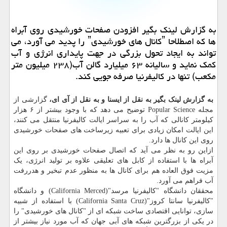
به گزارش لینک بگیر افزودن صفحات خورشیدی روی آبراه
ها که اصطلاحا ˮکانال های خورشیدیˮ را پدید می آورد، می
تواند به ایجاد تحول بزرگی در جهت پایداری انرژی و آب
کمک نماید و سالیانه ۶۳ میلیارد گالن آب(۲۳۸ میلیون متر
مکعب) تنها در کالیفرنیا صرفه جویی کند.
به گزارش لینک بگیر به نقل از ایسنا و به نقل از آی ای،
گزارشی از
مجله Popular Science توضیح می دهد که با وجود بیشتر از ۶ هزار
کیلومتر کانالی که آب را به سراسر ایالت کالیفرنیا منتقل می کنند،
این ایالت امکان زیادی برای تعبیه زیرساخت های صفحات خورشیدی
روی این کانال ها دارد.
ازاین رو به نظر می آید که اتصال صفحات خورشیدی بر روی این
آبراه ها با استفاده از کابل های تعلیقی علاوه بر تولید انرژی، یک
مزیت فوق العاده هم برای کانال ها به منظور عدم تبخیر و هدررفت
آب فراهم می آورد.
محققان دانشگاه "کالیفرنیا مرسد"(California Merced) و دانشگاه
"کالیفرنیا سانتا کروز"(California Santa Cruz) با استفاده از شبیه
سازی، توانایی اقتصادی ساخت شبکه ای از "کانال های خورشیدی" را
در یکی از بزرگترین شبکه های آبی جهان که آب مورد نیاز بیشتر از