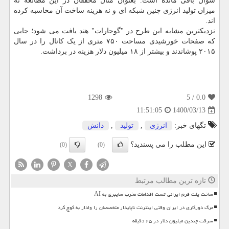
سوال باقی مانده است. بعنوان مثال محققان در این مطالعه نه
میزان تولید انرژی چنین شبکه ای و نه هزینه ساخت آن محاسبه کرده
اند.
نزدیکترین مشابه این طرح در "گوجارات" هند یافت می شود؛ جایی
که صفحات خورشیدی مساحت ۷۵۰ متری از یک کانال را در سال
۲۰۱۵ پوشاندند و بیشتر از ۱۸ میلیون دلار هزینه در برداشت.
1298
/ 5
0.0
1400/03/13
11:51:05
تگهای خبر:
انرژی
,
تولید
,
دانش
این مطلب را می پسندید؟
(0)
(0)
X
تازه ترین مطالب مرتبط
ساخت پلت فرم ایرانی تست اقدامات مخرب سایبری به AI
مرگ دورکاری در ایران وقتی اینترنت ناپایدار متخصصان را وادار به کوچ کرد
سرقت چندین میلیون دلار در ۲۵ دقیقه