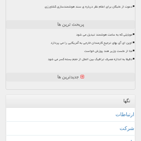
دعوت از نخبگان برای اعلام نظر درباره ی سند هوشمندسازی کشاورزی
پربحث ترین ها
موبایلی که به ساعت هوشمند تبدیل می شود
اوپن ای آی بهای ترجیح کارمندان خارجی به آمریکایی را می پردازد
متا از نخست وزیر هند پوزش خواست
دقیقا به اندازه مصرف ترافیک بین الملل از حجم بسته کسر می شود
جدیدترین ها
تگها
ارتباطات
شركت