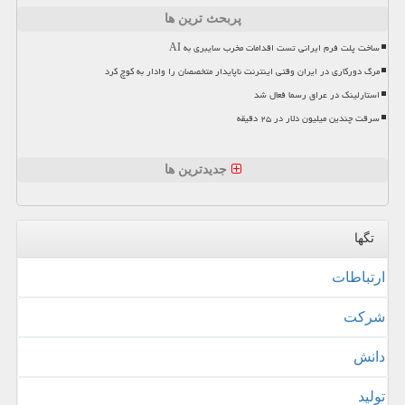
پربحث ترین ها
ساخت پلت فرم ایرانی تست اقدامات مخرب سایبری به AI
مرگ دورکاری در ایران وقتی اینترنت ناپایدار متخصصان را وادار به کوچ کرد
استارلینک در عراق رسما فعال شد
سرقت چندین میلیون دلار در ۲۵ دقیقه
جدیدترین ها
تگها
ارتباطات
شركت
دانش
تولید