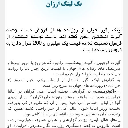
لینک بگیر: خیلی از روزنامه ها از فروش دست نوشته
آلبرت انیشتین سخن گفته اند. دست نوشته انیشتین از
فرمول نسبیت که به قیمت یک میلیون و 200 هزار دلار، به
فروش رسیده است.
آلبرت کوچویی ـ گوینده پیشکسوت رادیو ـ که هر روز با مرور تیترها و
سرفصل های رسانه های جهان، با اهمیت ترین اخبار دنیا را روایت
می کند، مطلب بالا را عنوان کرده است.
به گزارش لینک بگیر به نقل از ایسنا، برخی اخبار امروز (۴
خردادماه) روزنامه های جهان به شرح زیر است:
_
«اکونومیست»
در گزارشی نوشته است: ملی گرایان در ایتالیا
فراموش شده اند، اما هنوز هستند. هنوز هیجان نگران کننده از اردوی
آنها در ایتالیا احساس می شود. پس از آن که ماریو دراگی پذیرفت
نخست وزیر ایتالیا شود، ایتالیا آهی از سر راحتی کشید. همین که
وعده سامان بخشیدن به وضعیت اقتصادی را داد، کافی بود.
_
«فایننشال تایمز»
نیز در گزارشی با عنوان «سرقت هوایی» نوشته
است: بلاروس به قصد دستگیری روزنامه نگار معترض، هواپیمای او