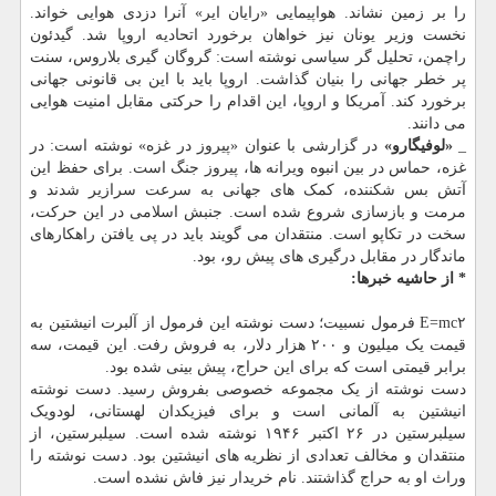
را بر زمین نشاند. هواپیمایی «رایان ایر» آنرا دزدی هوایی خواند.
نخست وزیر یونان نیز خواهان برخورد اتحادیه اروپا شد. گیدئون
راچمن، تحلیل گر سیاسی نوشته است: گروگان گیری بلاروس، سنت
پر خطر جهانی را بنیان گذاشت. اروپا باید با این بی قانونی جهانی
برخورد کند. آمریکا و اروپا، این اقدام را حرکتی مقابل امنیت هوایی
می دانند.
_
«لوفیگارو»
در گزارشی با عنوان «پیروز در غزه» نوشته است: در
غزه، حماس در بین انبوه ویرانه ها، پیروز جنگ است. برای حفظ این
آتش بس شکننده، کمک های جهانی به سرعت سرازیر شدند و
مرمت و بازسازی شروع شده است. جنبش اسلامی در این حرکت،
سخت در تکاپو است. منتقدان می گویند باید در پی یافتن راهکارهای
ماندگار در مقابل درگیری های پیش رو، بود.
* از حاشیه خبرها:
E=mc۲ فرمول نسبیت؛ دست نوشته این فرمول از آلبرت انیشتین به
قیمت یک میلیون و ۲۰۰ هزار دلار، به فروش رفت. این قیمت، سه
برابر قیمتی است که برای این حراج، پیش بینی شده بود.
دست نوشته از یک مجموعه خصوصی بفروش رسید. دست نوشته
انیشتین به آلمانی است و برای فیزیکدان لهستانی، لودویک
سیلبرستین در ۲۶ اکتبر ۱۹۴۶ نوشته شده است. سیلبرستین، از
منتقدان و مخالف تعدادی از نظریه های انیشتین بود. دست نوشته را
وراث او به حراج گذاشتند. نام خریدار نیز فاش نشده است.