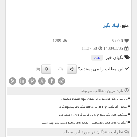
منبع:
لینك بگیر
1289
/ 5
0.0
1400/03/05
11:37:50
تگهای خبر:
هك
این مطلب را می پسندید؟
(0)
(0)
X
تازه ترین مطالب مرتبط
بررسی راهکارهای دو برابر شدن سهم اقتصاد دیجیتال
سناتور آمریکایی چاره ای برای حفظ تیک تاک پیشنهاد کرد
تلسکوپ هابل یک سیاه چاله بزرگ سرگردان را کشف کرد
آشکارسازهای هوش مصنوعی از نمونه های ساخته دست بشر بهتر است
نظرات بینندگان در مورد این مطلب