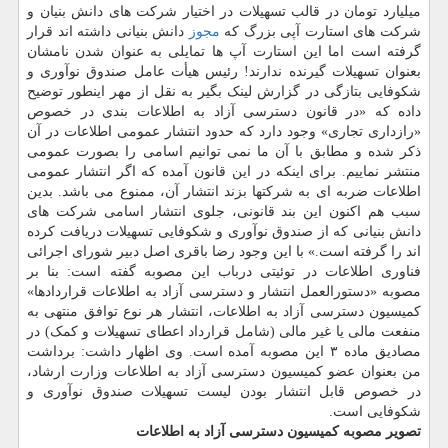
میلیارد تومان در قالب تسهیلات در اختیار شرکت های دانش بنیان و
شرکت های استارت آپی بزرگ که
مجوز
دانش بنیانی داشته اند قرار
گرفته است اما این استارت آپ ها تمایلی به عنوان شدن نامشان
بعنوان تسهیلات گیرنده ندارند! رئیس هیأت عامل صندوق نوآوری و
شکوفایی بتازگی در گزارش لینک بگیر به نقل از مهر اینطور توضیح
داده که «در قانون دسترسی آزاد به اطلاعات بندی در خصوص
«رازداری تجاری» وجود دارد که حدود انتشار عمومی اطلاعات در آن
ذکر شده و مطابق با آن ما نمی توانیم اسامی را بصورت عمومی
منتشر نماییم. برای اینکه در این قانون آمده که اگر انتشار عمومی
اطلاعات ضربه ای به شرکتها بزند انتشار آن، ممنوع می باشد. بدین
سبب هم اکنون این بند قانونی، جلوی انتشار اسامی شرکت های
دانش بنیانی که از صندوق نوآوری و شکوفایی تسهیلات دریافت کرده
اند را گرفته است.» با این وجود رضا باقری اصل دبیر شورای اجرائی
فناوری اطلاعات در توئیتی درباب این مصوبه گفته است: بنا بر
مصوبه «دستورالعمل انتشار و دسترسی آزاد به اطلاعات قراردادها»
کمیسیون دسترسی آزاد به اطلاعات، انتشار هر نوع توافق منتهی به
منفعت مالی یا غیر مالی (شامل قرارداد اعطای تسهیلات و کمک) در
مصادیق ماده ۳ این مصوبه آمده است. وی اظهار داشت: برداشت
من بعنوان عضو کمیسیون دسترسی آزاد به اطلاعات وزارت ارشاد،
در خصوص قابل انتشار بودن لیست تسهیلات صندوق نوآوری و
شکوفایی است.
تصویر مصوبه کمیسیون دسترسی آزاد به اطلاعات