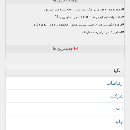
پربحث ترین ها
دقیقا به اندازه مصرف ترافیک بین الملل از حجم بسته کسر می شود
ساخت پلت فرم ایرانی تست اقدامات مخرب سایبری به AI
مرگ دورکاری در ایران وقتی اینترنت ناپایدار متخصصان را وادار به کوچ کرد
استارلینک در عراق رسما فعال شد
جدیدترین ها
تگها
ارتباطات
شركت
دانش
تولید