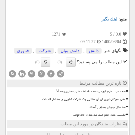
منبع:
لینك بگیر
1271
/ 5
0.0
1400/03/04
09:11:27
تگهای خبر:
دانش
,
دانش بنیان
,
شركت
,
فناوری
این مطلب را می پسندید؟
(0)
(0)
X
تازه ترین مطالب مرتبط
ساخت پلت فرم ایرانی تست اقدامات مخرب سایبری به AI
عامل سرکش اوپن ای آی مشتری یک شرکت فناوری را به خطر انداخت
سه مدل جمینای به بازار آمدند
تکذیب ادعای قطع اینترنت بعد از جام جهانی
نظرات بینندگان در مورد این مطلب
نظر شما در مورد این مطلب