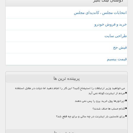
دوستان لینک بگیر
انتخابات مجلس ، کاندیدای مجلس
خرید و فروش خودرو
طراحی سایت
فیش حج
قیمت بیسیم
پربیننده ترین ها
می خواهید وزیر ارتباطات را استیضاح کنید؟ این کار را انجام دهید اما دولت در مقابل استفاده
مردم از اینترنت کوتاه نمی آید
اپراتورها پول خرید پرو را پس نمی دهند
کدام حساب ها حذف شدند؟
برای نخستین بار اینترنت در چه سالی و برای چه قطع شد؟