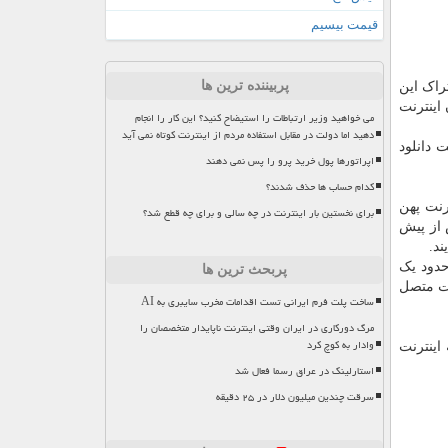
قیمت بیسیم
پربیننده ترین ها
شباع اشتراک این
اینترنت
می خواهید وزیر ارتباطات را استیضاح کنید؟ این کار را انجام
دهید اما دولت در مقابل استفاده مردم از اینترنت کوتاه نمی آید
 دانلود
اپراتورها پول خرید پرو را پس نمی دهند
کدام حساب ها حذف شدند؟
ون و ۶۰۰ هزار نفر مشترک اینترنت پهن
برای نخستین بار اینترنت در چه سالی و برای چه قطع شد؟
نترنت موبایل بوسیله فناوری ۳G و ۴G با رشد بیش از پیش
ار اشتراک در حوزه اینترنت ثابت مربوط به فناوری ADSL است و مشترکان TDLET به حدود یک
پربحث ترین ها
وای فای به اینترنت متصل
ساخت پلت فرم ایرانی تست اقدامات مخرب سایبری به AI
مرگ دورکاری در ایران وقتی اینترنت ناپایدار متخصصان را
وادار به کوچ کرد
میلیون مشترک خانگی با سرعت متوسط ۲۰ مگابیت به اینترنت
استارلینک در عراق رسما فعال شد
سرقت چندین میلیون دلار در ۲۵ دقیقه