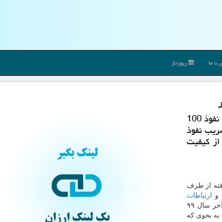
با ما
رپورتاژ
گزارش آماری بخش ارتباطات و فناوری اطلاعات از نفوذ 100
ایش 13 درصدی ضریب نفوذ
از کیفیت
افته از طرف
 و
ارتباطات
رادیویی نشان میدهد که ضریب نفوذ موبایل در کشور در آخر سال ۹۹
اشته است. به نحوی که